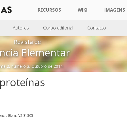
RECURSOS
WIKI
IMAGENS
Autores
Corpo editorial
Contacto
Revista de
ncia Elementar
me 2, número 3, Outubro de 2014
 proteínas
iência Elem., V2(3):305