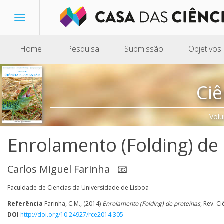
Toggle
navigation
Home
Pesquisa
Submissão
Objetivos
Ciê
Volu
Enrolamento (Folding) de
Carlos Miguel Farinha
📧
Faculdade de Ciencias da Universidade de Lisboa
Referência
Farinha, C.M., (2014)
Enrolamento (Folding) de proteínas
, Rev. C
DOI
http://doi.org/10.24927/rce2014.305