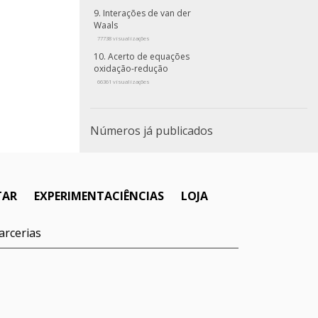
Interações de van der
Waals
77738 visualizações
Acerto de equações
oxidação-redução
66361 visualizações
Números já publicados
TAR
EXPERIMENTACIÊNCIAS
LOJA
arcerias