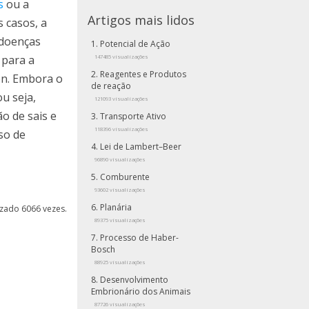
s
ou a
Artigos mais lidos
s casos, a
 doenças
Potencial de Ação
 para a
147485 visualizações
Reagentes e Produtos
on. Embora o
de reação
u seja,
121093 visualizações
o de sais e
Transporte Ativo
118396 visualizações
so de
Lei de Lambert–Beer
96890 visualizações
Comburente
93602 visualizações
Planária
lizado 6066 vezes.
89375 visualizações
Processo de Haber-
Bosch
88925 visualizações
Desenvolvimento
Embrionário dos Animais
87726 visualizações