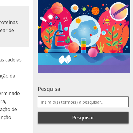
proteínas
near de
as cadeias
nção da
Pesquisa
terminado
ra,
ração de
unção
Pesquisar