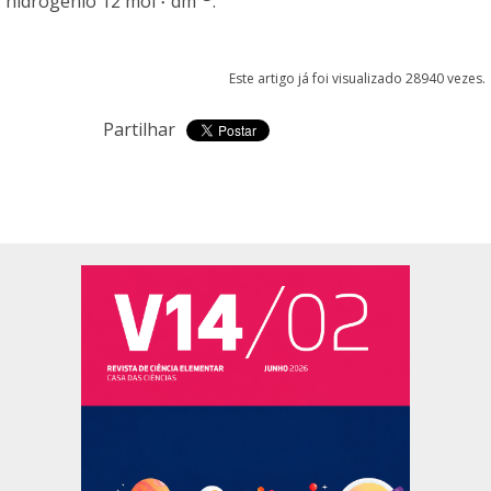
⋅
hidrogénio 12 mol
dm
.
⋅
Este artigo já foi visualizado 28940 vezes.
Partilhar