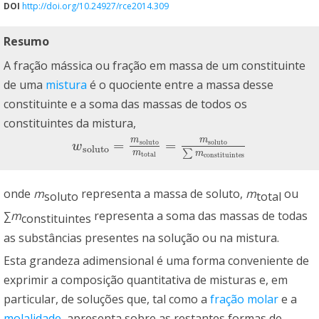
DOI
http://doi.org/10.24927/rce2014.309
Resumo
A fração mássica ou fração em massa de um constituinte
de uma
mistura
é o quociente entre a massa desse
constituinte e a soma das massas de todos os
constituintes da mistura,
m
m
=
=
soluto
soluto
w
soluto
=
m
soluto
m
total
=
m
soluto
∑
m
constitui
w
soluto
∑
m
m
total
constituintes
onde
m
representa a massa de soluto,
m
ou
soluto
total
∑
m
representa a soma das massas de todas
constituintes
as substâncias presentes na solução ou na mistura.
Esta grandeza adimensional é uma forma conveniente de
exprimir a composição quantitativa de misturas e, em
particular, de soluções que, tal como a
fração molar
e a
molalidade
, apresenta sobre as restantes formas de