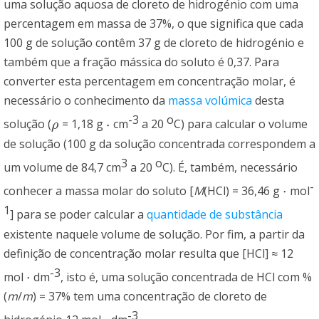
uma solução aquosa de cloreto de hidrogénio com uma
percentagem em massa de 37%, o que significa que cada
100 g de solução contêm 37 g de cloreto de hidrogénio e
também que a fração mássica do soluto é 0,37. Para
converter esta percentagem em concentração molar, é
necessário o conhecimento da
massa volúmica
desta
-3
o
⋅
solução (
= 1,18 g
cm
a 20
C) para calcular o volume
ρ
⋅
ρ
de solução (100 g da solução concentrada correspondem a
3
o
um volume de 84,7 cm
a 20
C). É, também, necessário
-
⋅
conhecer a massa molar do soluto [
M
(HCl) = 36,46 g
mol
⋅
1
] para se poder calcular a
quantidade de substância
existente naquele volume de solução. Por fim, a partir da
definição de concentração molar resulta que [HCl] ≈ 12
-3
⋅
mol
dm
, isto é, uma solução concentrada de HCl com %
⋅
(
m
/
m
) = 37% tem uma concentração de cloreto de
-3