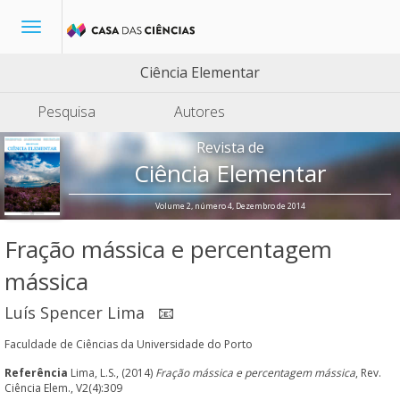
Toggle
navigation
Ciência Elementar
Pesquisa
Autores
Revista de
Ciência Elementar
Volume 2, número 4, Dezembro de 2014
Fração mássica e percentagem
mássica
Luís Spencer Lima
📧
Faculdade de Ciências da Universidade do Porto
Referência
Lima, L.S., (2014)
Fração mássica e percentagem mássica
, Rev.
Ciência Elem., V2(4):309