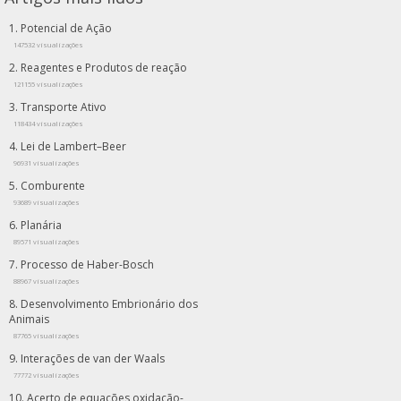
Potencial de Ação
147532 visualizações
Reagentes e Produtos de reação
121155 visualizações
Transporte Ativo
118434 visualizações
Lei de Lambert–Beer
96931 visualizações
Comburente
93689 visualizações
Planária
89571 visualizações
Processo de Haber-Bosch
88967 visualizações
Desenvolvimento Embrionário dos
Animais
87765 visualizações
Interações de van der Waals
77772 visualizações
Acerto de equações oxidação-