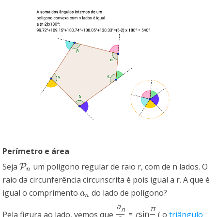
Perímetro e área
Seja
um polígono regular de raio r, com de n lados. O
P
P
n
n
raio da circunferência circunscrita é pois igual a r. A que é
igual o comprimento
do lado de polígono?
a
n
a
n
a
π
n
Pela figura ao lado, vemos que
=
r
sin
( o
triângulo