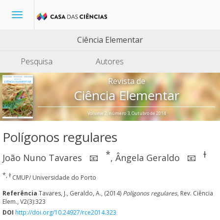
Toggle
navigation
Ciência Elementar
Pesquisa
Autores
Revista de
Ciência Elementar
Volume 2, número 3, Outubro de 2014
Polígonos regulares
*
ɫ
João Nuno Tavares
,
Ângela Geraldo
📧
📧
*, ɫ
CMUP/ Universidade do Porto
Referência
Tavares, J., Geraldo, A., (2014)
Polígonos regulares
, Rev. Ciência
Elem., V2(3):323
DOI
http://doi.org/10.24927/rce2014.323