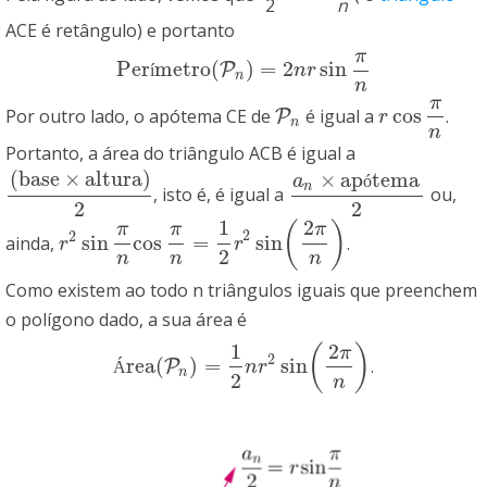
2
n
ACE é retângulo) e portanto
π
Per
metro
(
)
=
2
sin
Perímetro
(
P
n
P
)
=
2
n
r
sin
π
n
í
n
r
n
n
π
cos
Por outro lado, o apótema CE de
é igual a
.
P
P
n
r
cos
π
n
r
n
n
Portanto, a área do triângulo ACB é igual a
(
base
×
altura
)
×
ap
tema
a
ó
n
, isto é, é igual a
ou,
(
base
×
altura
)
2
a
n
×
apótema
2
2
2
1
2
(
)
π
π
π
2
2
sin
cos
=
sin
ainda,
.
r
2
sin
π
n
cos
π
n
=
1
2
r
2
sin
(
2
π
n
)
r
r
2
n
n
n
Como existem ao todo n triângulos iguais que preenchem
o polígono dado, a sua área é
1
2
(
)
π
2
rea
(
)
=
sin
.
Área
(
P
P
n
)
=
1
2
n
r
2
sin
(
2
π
n
)
Á
n
r
n
2
n