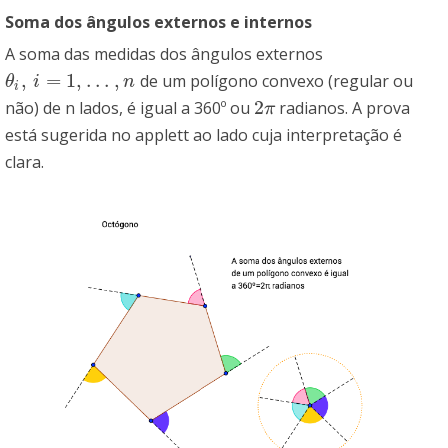
Soma dos ângulos externos e internos
A soma das medidas dos ângulos externos
,
=
1
,
.
.
.
,
de um polígono convexo (regular ou
θ
i
,
i
=
1
,
.
.
.
,
n
θ
i
n
i
2
não) de n lados, é igual a 360º ou
radianos. A prova
2
π
π
está sugerida no applett ao lado cuja interpretação é
clara.