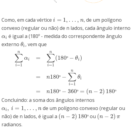
=
1
,
.
.
.
,
Como, em cada vértice
, de um polígono
i
=
1
,
.
.
.
,
n
i
n
convexo (regular ou não) de n lados, cada ângulo interno
é igual a (180º - medida do correspondente ângulo
α
i
α
i
externo
, vem que
θ
i
θ
i
n
n
∑
∑
=
(
180
−
)
α
º
θ
i
i
=
1
=
1
i
i
n
∑
i
=
1
n
α
i
=
∑
i
=
1
n
(
180
º
−
θ
i
)
=
n
180
º
−
∑
i
=
1
n
θ
i
=
n
180
º
−
360
º
=
(
n
∑
=
180
−
n
º
θ
i
=
1
i
=
180
−
360
=
(
−
2
)
180
n
º
º
n
º
Concluindo: a soma dos ângulos internos
,
=
1
,
.
.
.
,
de um polígono convexo (regular ou
α
i
,
i
=
1
,
.
.
.
,
n
α
i
n
i
(
−
2
)
180
(
−
2
)
não) de n lados, é igual a
ou
(
n
−
2
)
180
º
(
n
−
2
)
π
n
º
n
π
radianos.