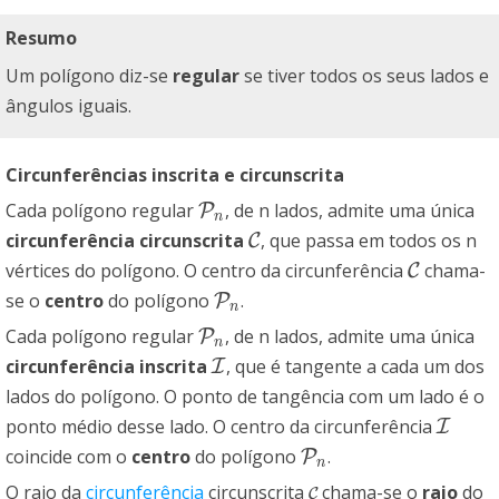
Resumo
Um polígono diz-se
regular
se tiver todos os seus lados e
ângulos iguais.
Circunferências inscrita e circunscrita
Cada polígono regular
, de n lados, admite uma única
P
P
n
n
circunferência circunscrita
, que passa em todos os n
C
C
vértices do polígono. O centro da circunferência
chama-
C
C
se o
centro
do polígono
.
P
P
n
n
Cada polígono regular
, de n lados, admite uma única
P
P
n
n
circunferência inscrita
, que é tangente a cada um dos
I
I
lados do polígono. O ponto de tangência com um lado é o
ponto médio desse lado. O centro da circunferência
I
I
coincide com o
centro
do polígono
.
P
P
n
n
O raio da
circunferência
circunscrita
chama-se o
raio
do
C