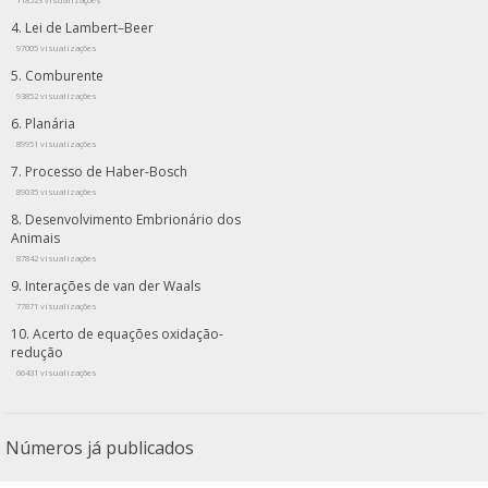
Lei de Lambert–Beer
97005 visualizações
Comburente
93852 visualizações
Planária
89951 visualizações
Processo de Haber-Bosch
89035 visualizações
Desenvolvimento Embrionário dos
Animais
87842 visualizações
Interações de van der Waals
77871 visualizações
Acerto de equações oxidação-
redução
66431 visualizações
Números já publicados