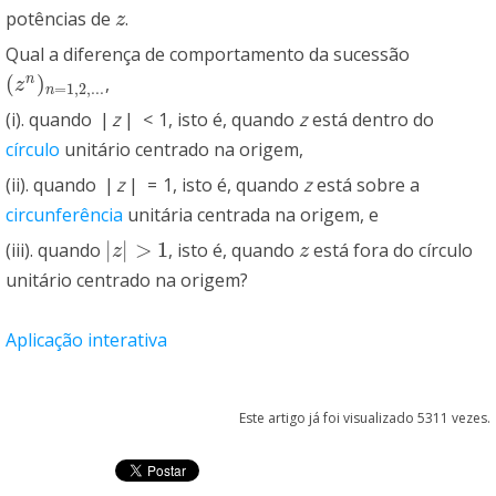
potências de
.
z
z
Qual a diferença de comportamento da sucessão
(
)
n
,
(
z
n
)
n
=
1
,
2
,
.
.
.
z
=
1
,
2
,
.
.
.
n
(i). quando
|
z
|
<
1
, isto é, quando
z
está dentro do
círculo
unitário centrado na origem,
(ii). quando
|
z
|
=
1
, isto é, quando
z
está sobre a
circunferência
unitária centrada na origem, e
|
|
>
1
(iii). quando
, isto é, quando
está fora do círculo
|
z
|
>
1
z
z
z
unitário centrado na origem?
Aplicação interativa
Este artigo já foi visualizado 5311 vezes.