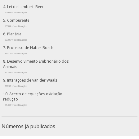
Lei de Lambert–Beer
96968 visualizações
Comburente
93784 visualizações
Planária
89789 visualizações
Processo de Haber-Bosch
89017 visualizações
Desenvolvimento Embrionário dos
Animais
87798 visualizações
Interações de van der Waals
77832 visualizações
Acerto de equações oxidação-
redução
66403 visualizações
Números já publicados