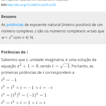
DOI
http://doi.org/10.24927/rce2014.325
Resumo
As
potências
de expoente natural (inteiro positivo) de um
número complexo
z
são os números complexos
w
tais que
n
w
=
z
com
n
∈
N
.
Potências de
i
i
Sabemos que
, unidade imaginária, é uma solução da
i
i
−
−
−
2
√
+
1
=
0
=
−
1
equação
, sendo
. Portanto, as
x
2
+
1
=
0
i
=
−
1
x
i
primeiras potências de
correspondem a
i
i
2
=
−
1
i
2
=
−
1
i
3
2
=
×
=
−
1
×
=
−
i
3
=
i
2
×
i
=
−
1
×
i
=
−
i
i
i
i
i
i
4
2
2
2
=
(
)
=
(
−
1
)
=
1
i
4
=
(
i
2
)
2
=
(
−
1
)
2
=
1
i
i
5
4
=
×
=
1
×
=
i
5
=
i
4
×
i
=
1
×
i
=
i
i
i
i
i
i