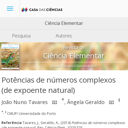
Toggle
navigation
Ciência Elementar
Pesquisa
Autores
Revista de
Ciência Elementar
Volume 2, número 3, Outubro de 2014
Potências de números complexos
(de expoente natural)
*
ɫ
João Nuno Tavares
,
Ângela Geraldo
📧
📧
*, ɫ
CMUP/ Universidade do Porto
Referência
Tavares, J., Geraldo, A., (2014)
Potências de números complexos
(de expoente natural)
, Rev. Ciência Elem., V2(3):325