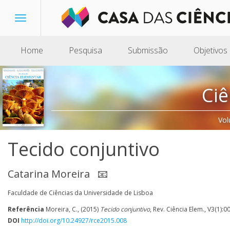
Toggle
navigation
Home
Pesquisa
Submissão
Objetivos
Ciê
Vol
Tecido conjuntivo
Catarina Moreira
📧
Faculdade de Ciências da Universidade de Lisboa
Referência
Moreira, C., (2015)
Tecido conjuntivo
, Rev. Ciência Elem., V3(1):0
DOI
http://doi.org/10.24927/rce2015.008