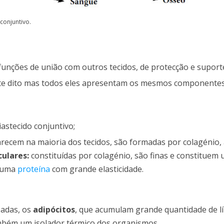
conjuntivo.
 funções de união com outros tecidos, de protecção e suport
ente dito mas todos eles apresentam os mesmos componentes
iastecido conjuntivo;
recem na maioria dos tecidos, são formadas por colagénio
culares:
constituídas por colagénio, são finas e constituem 
, uma
proteína
com grande elasticidade.
zadas, os
adipócitos
, que acumulam grande quantidade de l
mbém um isolador térmico dos organismos.