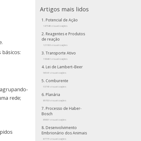
Artigos mais lidos
Potencial de Ação
147548 visualizações
Reagentes e Produtos
de reação
e.
121183 visualizações
 básicos:
Transporte Ativo
118461 visualizações
Lei de Lambert–Beer
96941 visualizações
Comburente
93749 visualizações
, agrupando-
Planária
uma rede;
89703 visualizações
Processo de Haber-
Bosch
89001 visualizações
Desenvolvimento
ípidos
Embrionário dos Animais
87779 visualizações