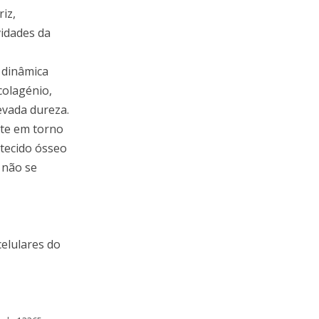
iz,
idades da
 dinâmica
colagénio,
evada dureza.
nte em torno
tecido ósseo
 não se
celulares do