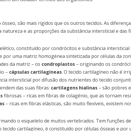
 ósseo, são mais rígidos que os outros tecidos. As diferenç
natureza e as proporções da substância intersticial e das fi
lético, constituído por condrócitos e substância intersticia
s e por uma matriz homogénea sintetizada por células da zona
dades da matriz – os
condroplastos
– originando os condróci
nio –
cápsulas cartilagíneas
. O tecido cartilagíneo não é ir
ia intersticial por difusão dos nutrientes do tecido conjunt
pendem das suas fibras:
cartilagens hialinas
– são pobres e
ns
fibrosas – ricas em fibras de colagénio, que as tornam resi
as
– ricas em fibras elásticas, são muito flexíveis, existem n
 formando o esqueleto de muitos vertebrados. Tem funções de
 tecido cartilagíneo, é constituído por células ósseas e por