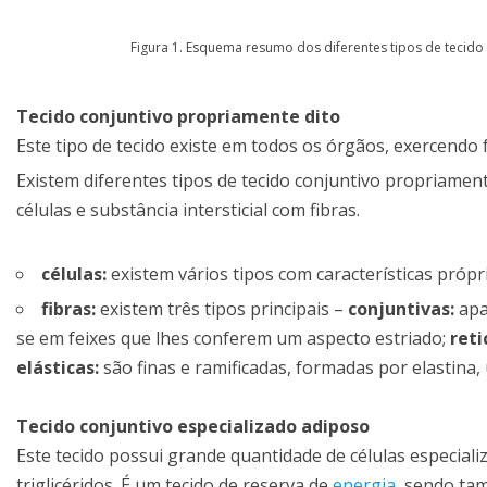
Figura 1. Esquema resumo dos diferentes tipos de tecido 
Tecido conjuntivo propriamente dito
Este tipo de tecido existe em todos os órgãos, exercendo
Existem diferentes tipos de tecido conjuntivo propriam
células e substância intersticial com fibras.
células:
existem vários tipos com características própr
fibras:
existem três tipos principais –
conjuntivas:
apa
se em feixes que lhes conferem um aspecto estriado;
reti
elásticas:
são finas e ramificadas, formadas por elastina
Tecido conjuntivo especializado adiposo
Este tecido possui grande quantidade de células especiali
triglicéridos. É um tecido de reserva de
energia
, sendo ta