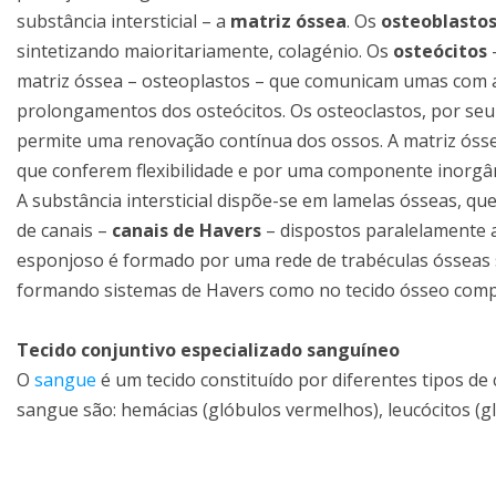
substância intersticial – a
matriz óssea
. Os
osteoblasto
sintetizando maioritariamente, colagénio. Os
osteócitos
–
matriz óssea – osteoplastos – que comunicam umas com as
prolongamentos dos osteócitos. Os osteoclastos, por seu 
permite uma renovação contínua dos ossos. A matriz ósse
que conferem flexibilidade e por uma componente inorgâni
A substância intersticial dispõe-se em lamelas ósseas, 
de canais –
canais de Havers
– dispostos paralelamente 
esponjoso é formado por uma rede de trabéculas ósseas
formando sistemas de Havers como no tecido ósseo comp
Tecido conjuntivo especializado sanguíneo
O
sangue
é um tecido constituído por diferentes tipos de
sangue são: hemácias (glóbulos vermelhos), leucócitos (g