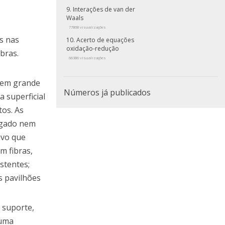
Interações de van der
Waals
77808 visualizações
as nas
Acerto de equações
oxidação-redução
bras.
66386 visualizações
l em grande
Números já publicados
 superficial
tos. As
rigado nem
ivo que
m fibras,
stentes;
os pavilhões
 suporte,
 uma