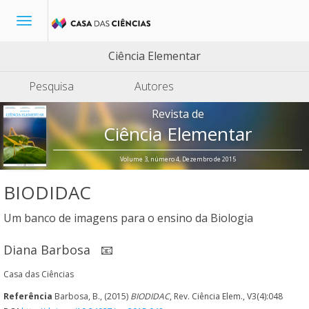
Toggle
navigation
Ciência Elementar
Pesquisa
Autores
Revista de
Ciência Elementar
Volume 3, número 4, Dezembro de 2015
BIODIDAC
Um banco de imagens para o ensino da Biologia
Diana Barbosa
📧
Casa das Ciências
Referência
Barbosa, B., (2015)
BIODIDAC
, Rev. Ciência Elem., V3(4):048