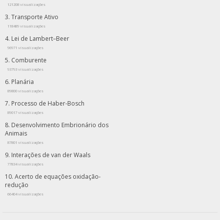
121208 visualizações
Transporte Ativo
118489 visualizações
Lei de Lambert–Beer
96971 visualizações
Comburente
93793 visualizações
Planária
89800 visualizações
Processo de Haber-Bosch
89017 visualizações
Desenvolvimento Embrionário dos
Animais
87801 visualizações
Interações de van der Waals
77834 visualizações
Acerto de equações oxidação-
redução
66404 visualizações