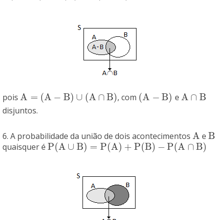
A
=
(
A
−
B
)
∪
(
A
∩
B
)
(
A
−
B
)
A
∩
B
pois
, com
e
A
=
(
A
−
B
)
∪
(
A
∩
B
)
(
A
−
B
)
A
∩
B
disjuntos.
A
B
6. A probabilidade da união de dois acontecimentos
e
A
B
P
(
A
∪
B
)
=
P
(
A
)
+
P
(
B
)
−
P
(
A
∩
B
)
quaisquer é
P
(
A
∪
B
)
=
P
(
A
)
+
P
(
B
)
−
P
(
A
∩
B
)