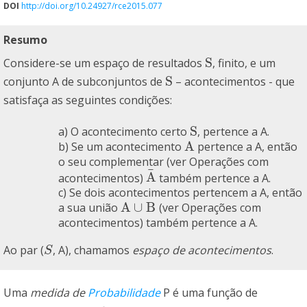
DOI
http://doi.org/10.24927/rce2015.077
Resumo
S
Considere-se um espaço de resultados
, finito, e um
S
S
conjunto A de subconjuntos de
– acontecimentos - que
S
satisfaça as seguintes condições:
S
a) O acontecimento certo
, pertence a A.
S
A
b) Se um acontecimento
pertence a A, então
A
o seu complementar (ver Operações com
¯
A
acontecimentos)
também pertence a A.
A
¯
c) Se dois acontecimentos pertencem a A, então
A
∪
B
a sua união
(ver Operações com
A
∪
B
acontecimentos) também pertence a A.
Ao par (
, A), chamamos
espaço de acontecimentos
.
S
S
Uma
medida de
Probabilidade
P
é uma função de