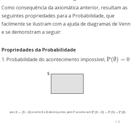
Como consequência da axiomática anterior, resultam as
seguintes propriedades para a Probabilidade, que
facilmente se ilustram com a ajuda de diagramas de Venn
e se demonstram a seguir:
Propriedades da Probabilidade
P
(
∅
)
=
0
1. Probabilidade do acontecimento impossível,
P
(
∅
)
=
0
P
(
S
∪
∅
)
=
P
(
S
)
+
P
(
∅
)
S
=
(
S
∪
∅
)
S
∅
pois
e como
e
são disjuntos, pelo 3º axioma vem
P
(
S
∪
∅
)
=
P
(
S
)
+
P
(
∅
)
S
=
(
S
∪
∅
)
S
∅
=
1
.
=
1