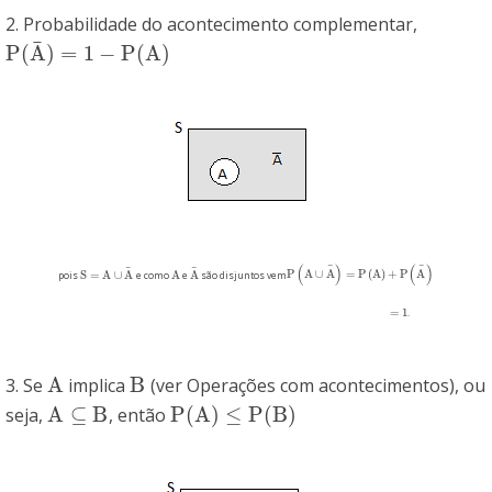
2. Probabilidade do acontecimento complementar,
¯
P
(
A
)
=
1
−
P
(
A
)
P
(
A
¯
)
=
1
−
P
(
A
)
(
)
(
)
¯
¯
¯
¯
P
A
∪
A
=
P
(
A
)
+
P
A
S
=
A
∪
A
A
A
P
(
A
∪
A
¯
)
=
P
(
A
)
+
P
(
A
¯
)
pois
e como
e
são disjuntos vem
S
=
A
∪
A
¯
A
A
¯
=
1
.
=
1
A
B
3. Se
implica
(ver Operações com acontecimentos), ou
A
B
A
⊆
B
P
(
A
)
≤
P
(
B
)
seja,
, então
A
⊆
B
P
(
A
)
≤
P
(
B
)