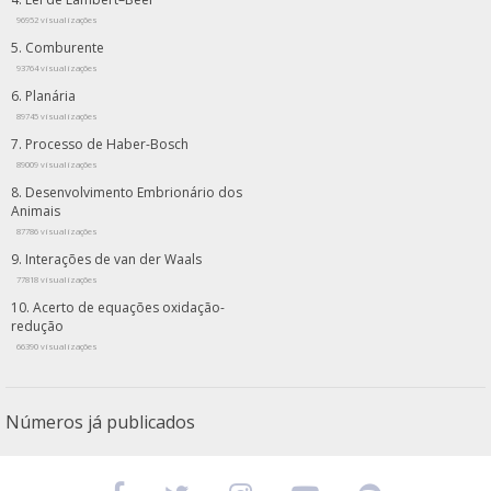
96952 visualizações
Comburente
93764 visualizações
Planária
89745 visualizações
Processo de Haber-Bosch
89009 visualizações
Desenvolvimento Embrionário dos
Animais
87786 visualizações
Interações de van der Waals
77818 visualizações
Acerto de equações oxidação-
redução
66390 visualizações
Números já publicados