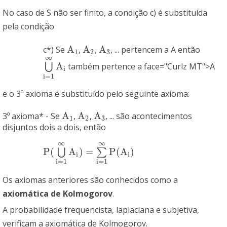
No caso de S não ser finito, a condição c) é substituída
pela condição
A
A
A
c*) Se
,
,
, ... pertencem a A então
A
1
A
2
A
3
1
2
3
∞
A
⋃
também pertence a face="Curlz MT">A
⋃
i
=
1
∞
A
i
i
i
=
1
e o 3º axioma é substituído pelo seguinte axioma:
A
A
A
3º axioma* - Se
,
,
, ... são acontecimentos
A
1
A
2
A
3
1
2
3
disjuntos dois a dois, então
∞
∞
P
(
A
)
=
P
(
A
)
⋃
∑
P
(
⋃
i
=
1
∞
A
i
)
=
∑
i
=
1
∞
P
(
A
i
)
i
i
i
=
1
i
=
1
Os axiomas anteriores são conhecidos como a
axiomática de Kolmogorov
.
A probabilidade frequencista, laplaciana e subjetiva,
verificam a axiomática de Kolmogorov.