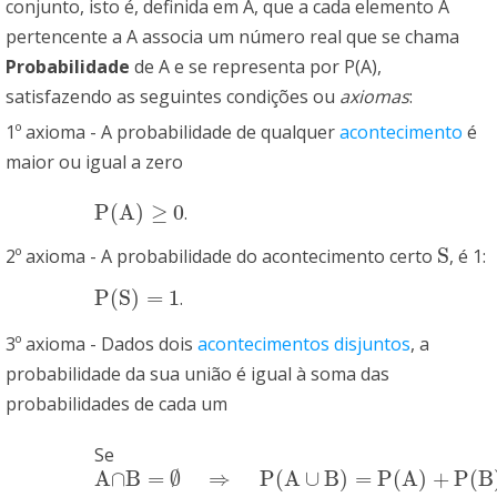
conjunto, isto é, definida em A, que a cada elemento
A
pertencente a A associa um número real que se chama
Probabilidade
de
A
e se representa por
P
(
A
)
,
satisfazendo as seguintes condições ou
axiomas
:
1º axioma - A probabilidade de qualquer
acontecimento
é
maior ou igual a zero
P
(
A
)
≥
0
.
P
(
A
)
≥
0
S
2º axioma - A probabilidade do acontecimento certo
, é 1:
S
P
(
S
)
=
1
.
P
(
S
)
=
1
3º axioma - Dados dois
acontecimentos disjuntos
, a
probabilidade da sua união é igual à soma das
probabilidades de cada um
Se
A
∩
B
=
∅
⇒
P
(
A
∪
B
)
=
P
(
A
)
+
P
(
B
A
∩
B
=
∅
⇒
P
(
A
∪
B
)
=
P
(
A
)
+
P
(
B
)