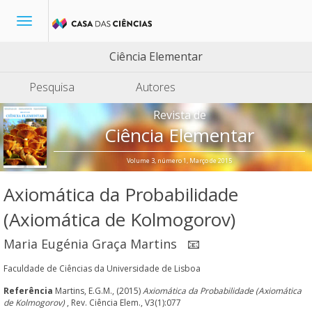
Toggle
navigation
Ciência Elementar
Pesquisa
Autores
Revista de
Ciência Elementar
Volume 3, número 1, Março de 2015
Axiomática da Probabilidade
(Axiomática de Kolmogorov)
Maria Eugénia Graça Martins
📧
Faculdade de Ciências da Universidade de Lisboa
Referência
Martins, E.G.M., (2015)
Axiomática da Probabilidade (Axiomática
de Kolmogorov)
, Rev. Ciência Elem., V3(1):077