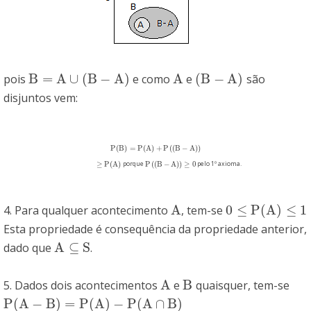
B
=
A
∪
(
B
−
A
)
A
(
B
−
A
)
pois
e como
e
são
B
=
A
∪
(
B
−
A
)
A
(
B
−
A
)
disjuntos vem:
P
(
B
)
=
P
(
A
)
+
P
(
(
B
−
A
)
)
P
(
B
)
=
P
(
A
)
+
P
(
(
B
−
A
)
)
≥
P
(
A
)
P
(
(
B
−
A
)
)
≥
0
porque
pelo 1º axioma.
≥
P
(
A
)
P
(
(
B
−
A
)
)
≥
0
A
0
≤
P
(
A
)
≤
1
4. Para qualquer acontecimento
, tem-se
A
0
≤
P
(
A
)
≤
1
Esta propriedade é consequência da propriedade anterior,
A
⊆
S
dado que
.
A
⊆
S
A
B
5. Dados dois acontecimentos
e
quaisquer, tem-se
A
B
P
(
A
−
B
)
=
P
(
A
)
−
P
(
A
∩
B
)
P
(
A
−
B
)
=
P
(
A
)
−
P
(
A
∩
B
)