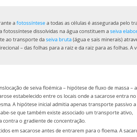
rante a
fotossíntese
a todas as células é assegurada pelo t
da fotossíntese dissolvidas na água constituem a
seiva elabo
nte ao transporte da
seiva bruta
(água e sais minerais) atrav
irecional – das folhas para a raiz e da raiz para as folhas. A 
slocação de seiva floémica – hipótese de fluxo de massa – 
arose estabelecido entre os locais onde a sacarose entra no
sma. A hipótese inicial admitia apenas transporte passivo a
sabe-se que também existe associado um transporte ativo,
a contra o gradiente de concentração.
tidos em sacarose antes de entrarem para o floema. A sacar