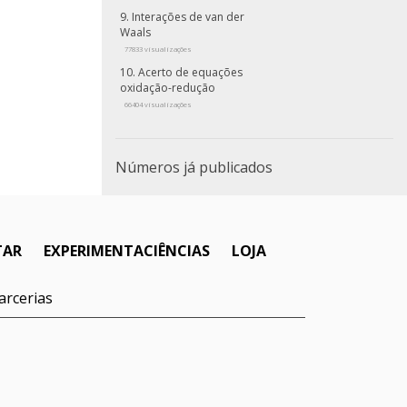
Interações de van der
Waals
77833 visualizações
Acerto de equações
oxidação-redução
66404 visualizações
Números já publicados
TAR
EXPERIMENTACIÊNCIAS
LOJA
arcerias