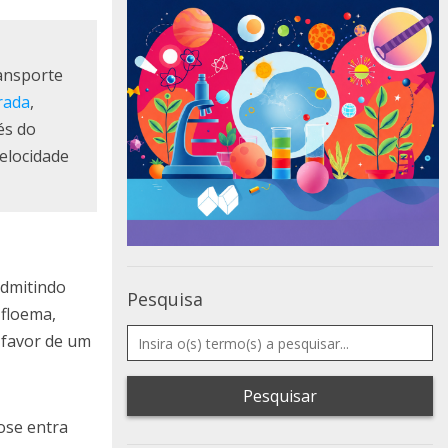
ransporte
rada
,
és do
velocidade
admitindo
Pesquisa
 floema,
 favor de um
Pesquisar
ose entra