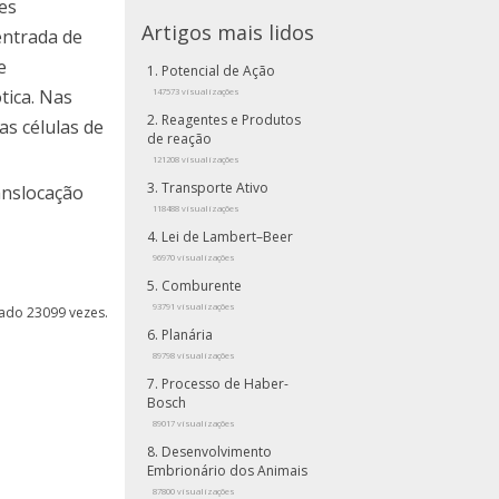
es
Artigos mais lidos
entrada de
e
Potencial de Ação
tica. Nas
147573 visualizações
Reagentes e Produtos
as células de
de reação
121208 visualizações
Transporte Ativo
anslocação
118488 visualizações
Lei de Lambert–Beer
96970 visualizações
Comburente
93791 visualizações
izado 23099 vezes.
Planária
89798 visualizações
Processo de Haber-
Bosch
89017 visualizações
Desenvolvimento
Embrionário dos Animais
87800 visualizações