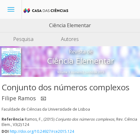
Toggle
navigation
Ciência Elementar
Pesquisa
Autores
Revista de
Ciência Elementar
Volume 3, número 2, Junho de 2015
Conjunto dos números complexos
Filipe Ramos
📧
Faculdade de Ciências da Universidade de Lisboa
Referência
Ramos, F., (2015)
Conjunto dos números complexos
, Rev. Ciência
Elem., V3(2):124
DOI
http://doi.org/10.24927/rce2015.124