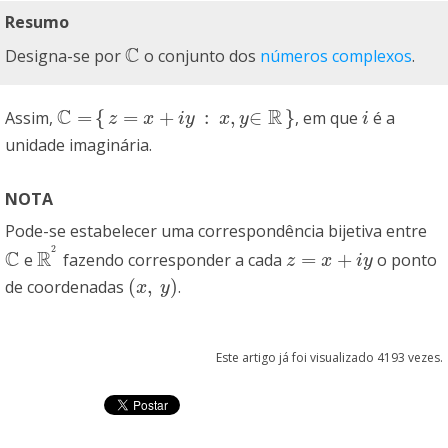
Resumo
C
Designa-se por
o conjunto dos
números complexos
.
C
C
R
=
{
=
+
:
,
∈
}
Assim,
, em que
é a
C
=
{
z
=
x
+
i
y
:
x
,
y
∈
R
}
i
z
x
i
y
x
y
i
unidade imaginária.
NOTA
Pode-se estabelecer uma correspondência bijetiva entre
2
C
R
=
+
e
fazendo corresponder a cada
o ponto
C
R
2
z
=
x
+
i
y
z
x
i
y
(
,
)
de coordenadas
.
(
x
,
y
)
x
y
Este artigo já foi visualizado 4193 vezes.