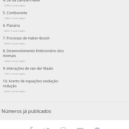
Lei de Lambert–Beer
97005 visualizações
Comburente
93852 visualizações
Planária
89951 visualizações
Processo de Haber-Bosch
89035 visualizações
Desenvolvimento Embrionário dos
Animais
87842 visualizações
Interações de van der Waals
77871 visualizações
Acerto de equações oxidação-
redução
66431 visualizações
Números já publicados