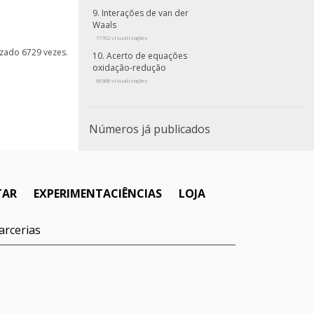
Interações de van der
Waals
77762 visualizações
lizado 6729 vezes.
Acerto de equações
oxidação-redução
66368 visualizações
Números já publicados
TAR
EXPERIMENTACIÊNCIAS
LOJA
arcerias