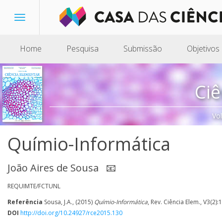
Toggle
navigation
Home
Pesquisa
Submissão
Objetivos
Ciê
Vo
Químio-Informática
João Aires de Sousa
📧
REQUIMTE/FCTUNL
Referência
Sousa, J.A., (2015)
Químio-Informática
, Rev. Ciência Elem., V3(2):
DOI
http://doi.org/10.24927/rce2015.130