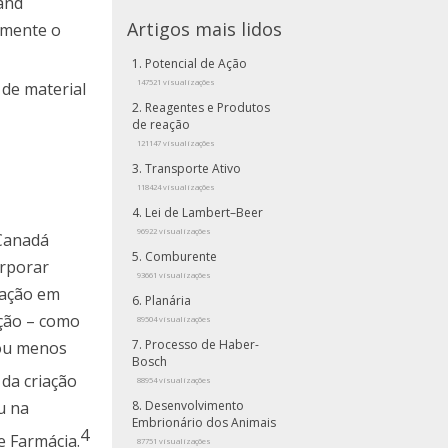
 and
Artigos mais lidos
emente o
Potencial de Ação
147521 visualizações
 de material
Reagentes e Produtos
de reação
121147 visualizações
Transporte Ativo
118424 visualizações
Lei de Lambert–Beer
96922 visualizações
 Canadá
Comburente
orporar
93661 visualizações
gação em
Planária
ção – como
89504 visualizações
Processo de Haber-
 ou menos
Bosch
da criação
88954 visualizações
u na
Desenvolvimento
Embrionário dos Animais
4
e Farmácia.
87751 visualizações