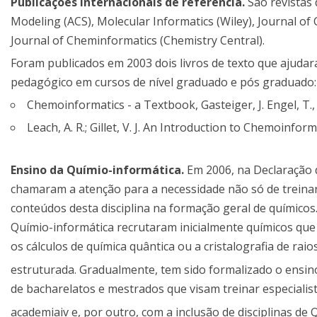
Publicações internacionais de referência.
São revistas 
Modeling (ACS), Molecular Informatics (Wiley), Journal o
Journal of Cheminformatics (Chemistry Central).
Foram publicados em 2003 dois livros de texto que ajudara
pedagógico em cursos de nível graduado e pós graduado:
Chemoinformatics - a Textbook, Gasteiger, J. Engel, T.,
Leach, A. R.; Gillet, V. J. An Introduction to Chemoinfor
Ensino da Químio-informática.
Em 2006, na Declaração
chamaram a atenção para a necessidade não só de treina
conteúdos desta disciplina na formação geral de químico
Químio-informática recrutaram inicialmente químicos qu
os cálculos de química quântica ou a cristalografia de ra
estruturada. Gradualmente, tem sido formalizado o ensino
de bacharelatos e mestrados que visam treinar especialis
academiaiv e, por outro, com a inclusão de disciplinas de 