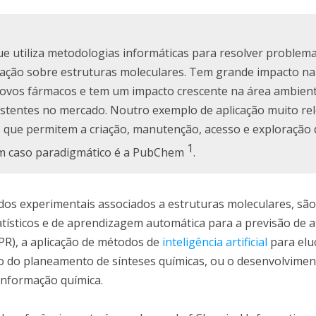
ue utiliza metodologias informáticas para resolver problem
ação sobre estruturas moleculares. Tem grande impacto na 
novos fármacos e tem um impacto crescente na área ambient
istentes no mercado. Noutro exemplo de aplicação muito rel
s que permitem a criação, manutenção, acesso e exploração
1
um caso paradigmático é a PubChem
.
os experimentais associados a estruturas moleculares, são
atísticos e de aprendizagem automática para a previsão de a
PR), a aplicação de métodos de
inteligência artificial
para elu
ão do planeamento de sínteses químicas, ou o desenvolvimen
 informação química.