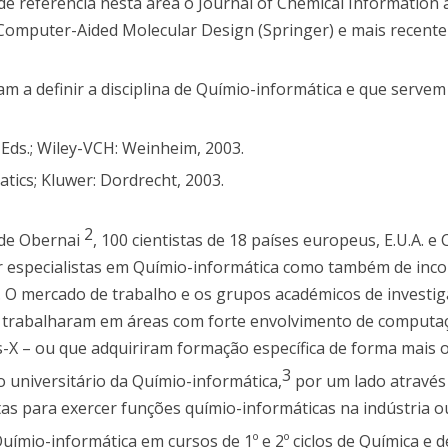
de referência nesta área o Journal of Chemical Information
f Computer-Aided Molecular Design (Springer) e mais recent
m a definir a disciplina de Químio-informática e que servem
 Eds.; Wiley-VCH: Weinheim, 2003.
matics; Kluwer: Dordrecht, 2003.
2
 de Obernai
, 100 cientistas de 18 países europeus, E.U.A. e
r especialistas em Químio-informática como também de inc
s. O mercado de trabalho e os grupos académicos de investi
e trabalharam em áreas com forte envolvimento de computa
ios-X – ou que adquiriram formação específica de forma mais
3
 universitário da Químio-informática,
por um lado através 
tas para exercer funções químio-informáticas na indústria o
Químio-informática em cursos de 1º e 2º ciclos de Química e d