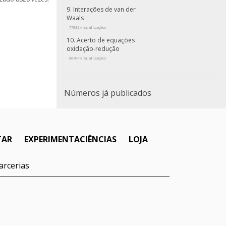
Interações de van der
Waals
77832 visualizações
Acerto de equações
oxidação-redução
66404 visualizações
Números já publicados
TAR
EXPERIMENTACIÊNCIAS
LOJA
arcerias