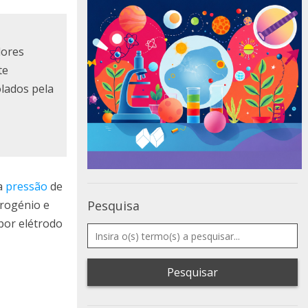
lores
te
olados pela
 a
pressão
de
drogénio e
Pesquisa
por elétrodo
Pesquisar