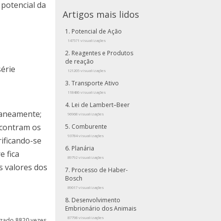
 potencial da
Artigos mais lidos
Potencial de Ação
147571 visualizações
Reagentes e Produtos
de reação
érie
121205 visualizações
Transporte Ativo
118486 visualizações
Lei de Lambert–Beer
taneamente;
96968 visualizações
ncontram os
Comburente
93784 visualizações
rificando-se
Planária
e fica
89792 visualizações
s valores dos
Processo de Haber-
Bosch
89017 visualizações
Desenvolvimento
Embrionário dos Animais
87798 visualizações
lizado 8820 vezes.