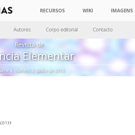
RECURSOS
WIKI
IMAGENS
Autores
Corpo editorial
Contacto
Revista de
ncia Elementar
lume 3, número 2, Junho de 2015
3(2):133