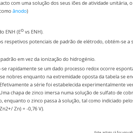
cto com uma solução dos seus iões de atividade unitária, o
a como
ânodo
)
o
do ENH (E
vs ENH).
 respetivos potenciais de padrão de elétrodo, obtém-se a s
padrão em vez da ionização do hidrogénio.
ir-se rapidamente se um dado processo redox ocorre espon
m-se nobres enquanto na extremidade oposta da tabela se e
 Efetivamente a série foi estabelecida experimentalmente ve
Uma chapa de zinco imersa numa solução de sulfato de cobr
 enquanto o zinco passa à solução, tal como indiciado pelo
Zn2+/ Zn) = -0,76 V).
Este artigo já foi visua