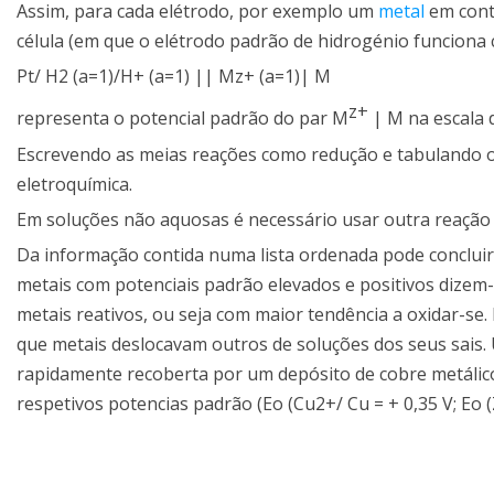
Assim, para cada elétrodo, por exemplo um
metal
em conta
célula (em que o elétrodo padrão de hidrogénio funcion
Pt/ H2 (a=1)/H+ (a=1) || Mz+ (a=1)| M
z+
representa o potencial padrão do par M
| M na escala 
Escrevendo as meias reações como redução e tabulando os
eletroquímica.
Em soluções não aquosas é necessário usar outra reação 
Da informação contida numa lista ordenada pode conclu
metais com potenciais padrão elevados e positivos dize
metais reativos, ou seja com maior tendência a oxidar-se.
que metais deslocavam outros de soluções dos seus sais. 
rapidamente recoberta por um depósito de cobre metálico,
respetivos potencias padrão (Eo (Cu2+/ Cu = + 0,35 V; Eo (