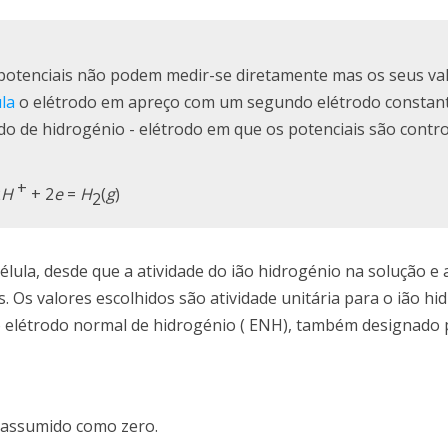
 potenciais não podem medir-se diretamente mas os seus va
ula
o elétrodo em apreço com um segundo elétrodo constan
rodo de hidrogénio - elétrodo em que os potenciais são contr
+
2
H
+ 2
e
=
H
(
g
)
2
lula, desde que a atividade do ião hidrogénio na solução e
 Os valores escolhidos são atividade unitária para o ião hi
 o elétrodo normal de hidrogénio ( ENH), também designado 
e assumido como zero.