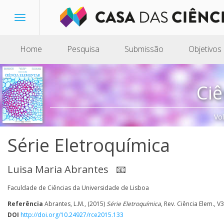
Toggle
navigation
Home
Pesquisa
Submissão
Objetivos
Ciê
Vo
Série Eletroquímica
Luisa Maria Abrantes
📧
Faculdade de Ciências da Universidade de Lisboa
Referência
Abrantes, L.M., (2015)
Série Eletroquímica
, Rev. Ciência Elem., V
DOI
http://doi.org/10.24927/rce2015.133