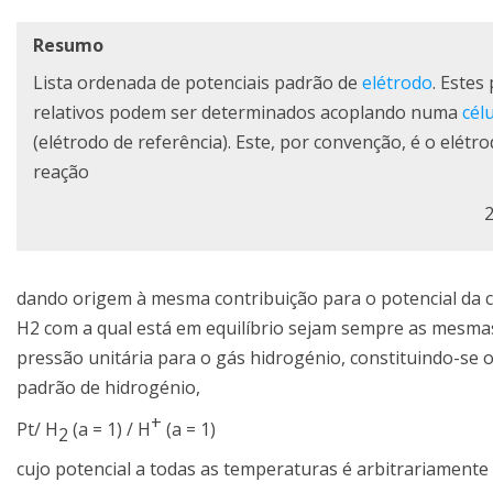
Resumo
Lista ordenada de potenciais padrão de
elétrodo
. Estes
relativos podem ser determinados acoplando numa
cél
(elétrodo de referência). Este, por convenção, é o elét
reação
dando origem à mesma contribuição para o potencial da cé
H2 com a qual está em equilíbrio sejam sempre as mesmas.
pressão unitária para o gás hidrogénio, constituindo-se
padrão de hidrogénio,
+
Pt/ H
(a = 1) / H
(a = 1)
2
cujo potencial a todas as temperaturas é arbitrariament