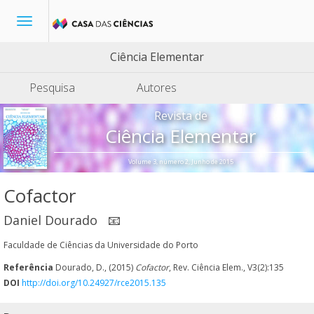
Toggle
navigation
Ciência Elementar
Pesquisa
Autores
Revista de
Ciência Elementar
Volume 3, número 2, Junho de 2015
Cofactor
Daniel Dourado
📧
Faculdade de Ciências da Universidade do Porto
Referência
Dourado, D., (2015)
Cofactor
, Rev. Ciência Elem., V3(2):135
DOI
http://doi.org/10.24927/rce2015.135