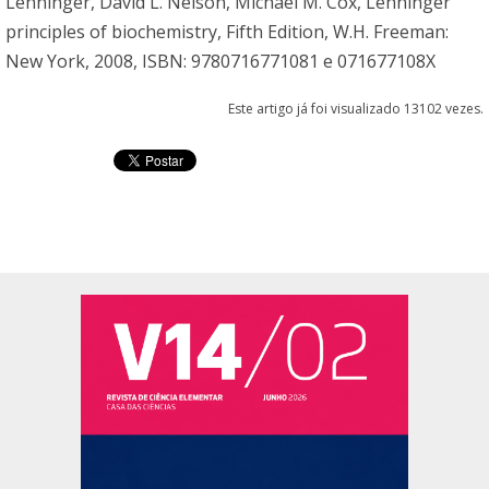
Lehninger, David L. Nelson, Michael M. Cox, Lehninger
principles of biochemistry, Fifth Edition, W.H. Freeman:
New York, 2008, ISBN: 9780716771081 e 071677108X
Este artigo já foi visualizado 13102 vezes.