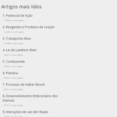
Artigos mais lidos
Potencial de Ação
147569 visualizações
Reagentes e Produtos de reação
121205 visualizações
Transporte Ativo
118486 visualizações
Lei de Lambert–Beer
96967 visualizações
Comburente
93783 visualizações
Planária
89787 visualizações
Processo de Haber-Bosch
89017 visualizações
Desenvolvimento Embrionário dos
Animais
87797 visualizações
Interações de van der Waals
77829 visualizações