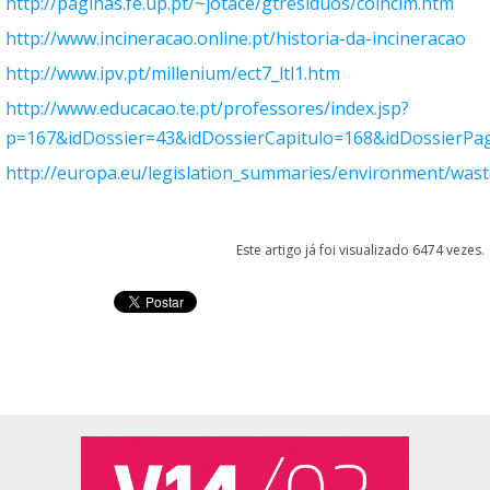
http://paginas.fe.up.pt/~jotace/gtresiduos/coincim.htm
http://www.incineracao.online.pt/historia-da-incineracao
http://www.ipv.pt/millenium/ect7_ltl1.htm
http://www.educacao.te.pt/professores/index.jsp?
p=167&idDossier=43&idDossierCapitulo=168&idDossierPa
http://europa.eu/legislation_summaries/environment/wa
Este artigo já foi visualizado 6474 vezes.