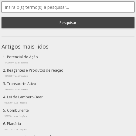
Pesquisar
Artigos mais lidos
Potencial de Ação
147564 visualizações
Reagentes e Produtos de reação
121201 visualizações
Transporte Ativo
118482 visualizações
Lei de Lambert–Beer
96963 visualizações
Comburente
93775 visualizações
Planária
89771 visualizações