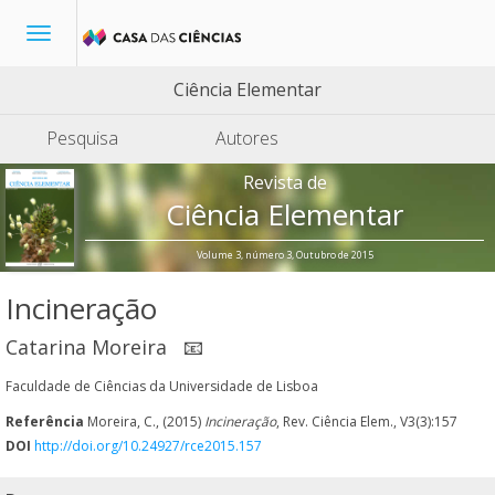
Toggle
navigation
Ciência Elementar
Pesquisa
Autores
Revista de
Ciência Elementar
Volume 3, número 3, Outubro de 2015
Incineração
Catarina Moreira
📧
Faculdade de Ciências da Universidade de Lisboa
Referência
Moreira, C., (2015)
Incineração
, Rev. Ciência Elem., V3(3):157
DOI
http://doi.org/10.24927/rce2015.157