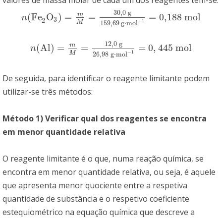
valores de massa molar de cada um dos reagentes tem-se:
30
,
0
g
m
(Fe
O
)
=
=
=
0,188 mol
n
(Fe
2
O
3
)
=
m
M
=
30
,
0
g
159,69g
⋅
mol
−
1
=
0,188 mol
n
3
2
−
1
159,69
g
⋅
mol
M
12
,
0
g
m
(Al)
=
=
=
0
,
445
mol
n
(Al)
=
m
M
=
12
,
0
g
26
,
98
g
⋅
mol
−
1
=
0
,
445
mol
n
−
1
26
,
98
g
⋅
mol
M
De seguida, para identificar o reagente limitante podem
utilizar-se três métodos:
Método 1) Verificar qual dos reagentes se encontra
em menor quantidade relativa
O reagente limitante é o que, numa reação química, se
encontra em menor quantidade relativa, ou seja, é aquele
que apresenta menor quociente entre a respetiva
quantidade de substância e o respetivo coeficiente
estequiométrico na equação química que descreve a