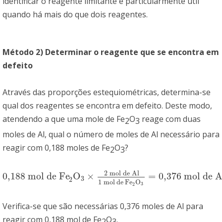
identificar o reagente limitante é particularmente útil
quando há mais do que dois reagentes.
Método 2) Determinar o reagente que se encontra em
defeito
Através das proporções estequiométricas, determina-se
qual dos reagentes se encontra em defeito. Deste modo,
atendendo a que uma mole de Fe
O
reage com duas
2
3
moles de Al, qual o número de moles de Al necessário para
reagir com 0,188 moles de Fe
O
?
2
3
2 mol de Al
0,188 mol de Fe
O
×
=
0,376 mol de A
0,188 mol de Fe
2
O
3
×
2 mol de Al
1 moldeFe
2
O
3
=
0,376 mol de
3
2
1 mol
de
Fe
O
3
2
Verifica-se que são necessárias 0,376 moles de Al para
reagir com 0,188 mol de Fe
O
.
2
3