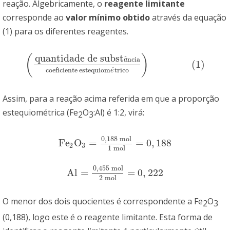
reação. Algebricamente, o
reagente limitante
corresponde ao
valor mínimo obtido
através da equação
(1) para os diferentes reagentes.
quantidade de subst
(
)
^
ncia
a
(
1
)
(
quantidade de subst
a
^
ncia
coeficienteestequiom
e
´
tri
´
coeficiente
estequiom
trico
e
Assim, para a reação acima referida em que a proporção
estequiométrica (Fe
O
:Al) é 1:2, virá:
2
3
0
,
188
mol
Fe
O
=
=
0
,
188
Fe
2
O
3
=
0
,
188
mol
1
mol
=
0
,
188
2
3
1
mol
0,455 mol
Al
=
=
0
,
222
Al
=
0,455 mol
2 mol
=
0
,
222
2 mol
O menor dos dois quocientes é correspondente a Fe
O
2
3
(0,188), logo este é o reagente limitante. Esta forma de