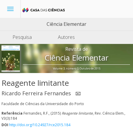
Toggle
navigation
Ciência Elementar
Pesquisa
Autores
Revista de
Ciência Elementar
Volume 3, número 3, Outubro de 2015
Reagente limitante
Ricardo Ferreira Fernandes
📧
Faculdade de Ciências da Universidade do Porto
Referência
Fernandes, R.F., (2015)
Reagente limitante
, Rev. Ciência Elem.,
V3(3):184
DOI
http://doi.org/10.24927/rce2015.184