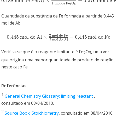
0,188 mol de Fe
O
×
=
0,376 mol de F
0,188 mol de Fe
2
O
3
×
2 mol de Fe
1 moldeFe
2
O
3
=
0,376 mol d
3
2
1 mol
de
Fe
O
3
2
Quantidade de substância de Fe formada a partir de 0,445
mol de Al:
2 mol de Fe
0,445 mol de Al
×
=
0,445
mol de Fe
0,445 mol de Al
×
2 mol de Fe
2 mol de Al
=
0,445mol de Fe
2 mol de Al
Verifica-se que é o reagente limitante é Fe
O
, uma vez
2
3
que origina uma menor quantidade de produto de reação,
neste caso Fe.
Referências
1
General Chemistry Glossary: limiting reactant
,
consultado em 08/04/2010.
2
Source Book: Stoichiometry
, consultado em 08/04/2010.