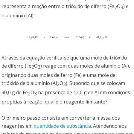
representa a reação entre o trióxido de diferro (Fe
O
) e
2
3
o alumínio (Al):
Fe
O
(s)
⟶
Al
O
(s)
+
2 Al(s)
2 Fe(s)
+
⟶
2
3
2
3
Através da equação verifica-se que uma mole de trióxido
de diferro (Fe
O
) reage com duas moles de alumínio (Al),
2
3
originando duas moles de ferro (Fe) e uma mole de
trióxido de dialumínio (Al
O
). Supondo que se colocam
2
3
30,0 g de Fe
O
na presença de 12,0 g de Al em condições
2
3
propícias à reação, qual é o reagente limitante?
O primeiro passo consiste em converter a massa dos
reagentes em
quantidade de substância
. Atendendo aos