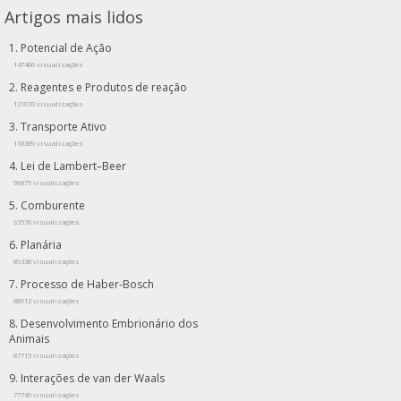
Artigos mais lidos
Potencial de Ação
147466 visualizações
Reagentes e Produtos de reação
121070 visualizações
Transporte Ativo
118389 visualizações
Lei de Lambert–Beer
96875 visualizações
Comburente
93578 visualizações
Planária
89338 visualizações
Processo de Haber-Bosch
88912 visualizações
Desenvolvimento Embrionário dos
Animais
87715 visualizações
Interações de van der Waals
77730 visualizações