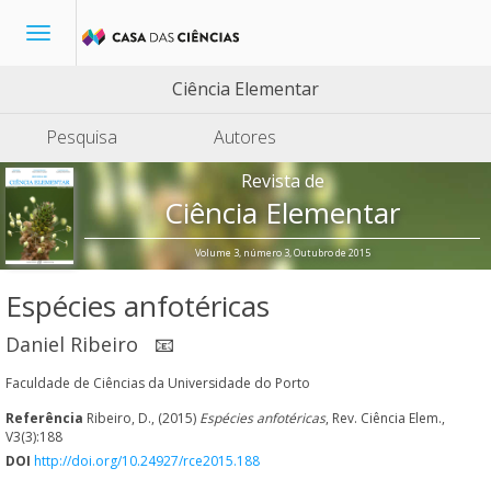
Toggle
navigation
Ciência Elementar
Pesquisa
Autores
Revista de
Ciência Elementar
Volume 3, número 3, Outubro de 2015
Espécies anfotéricas
Daniel Ribeiro
📧
Faculdade de Ciências da Universidade do Porto
Referência
Ribeiro, D., (2015)
Espécies anfotéricas
, Rev. Ciência Elem.,
V3(3):188
DOI
http://doi.org/10.24927/rce2015.188