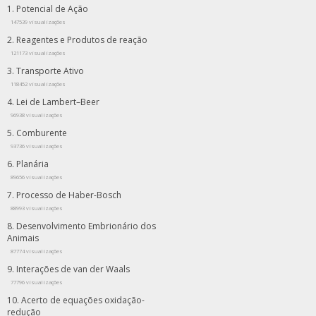
Potencial de Ação
147539 visualizações
Reagentes e Produtos de reação
121173 visualizações
Transporte Ativo
118452 visualizações
Lei de Lambert–Beer
96938 visualizações
Comburente
93736 visualizações
Planária
89656 visualizações
Processo de Haber-Bosch
88993 visualizações
Desenvolvimento Embrionário dos
Animais
87774 visualizações
Interações de van der Waals
77796 visualizações
Acerto de equações oxidação-
redução