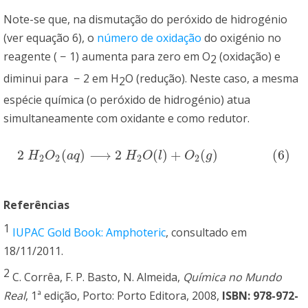
Note-se que, na dismutação do peróxido de hidrogénio
(ver equação 6), o
número de oxidação
do oxigénio no
reagente (
−
1) aumenta para zero em O
(oxidação) e
2
diminui para
−
2 em H
O (redução). Neste caso, a mesma
2
espécie química (o peróxido de hidrogénio) atua
simultaneamente com oxidante e como redutor.
2
(
)
⟶
2
(
)
+
(
)
(
6
)
2
H
2
O
2
(
a
q
)
⟶
2
H
2
O
(
l
)
+
O
2
(
g
)
(
6
)
H
O
a
q
H
O
l
O
g
2
2
2
2
Referências
1
IUPAC Gold Book: Amphoteric
, consultado em
18/11/2011.
2
C. Corrêa, F. P. Basto, N. Almeida,
Química no Mundo
Real
, 1ª edição, Porto: Porto Editora, 2008,
ISBN: 978-972-