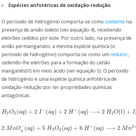
Espécies anfotéricas de oxidação-redução
O peróxido de hidrogénio comporta-se como
oxidante
na
presença de anião iodeto (ver equação 4), recebendo
eletrões cedidos por este. Por outro lado, na presença de
anião permanganato, a mesma espécie química (o
peróxido de hidrogénio) comporta-se como um
redutor
,
cedendo-lhe eletrões para a formação do catião
manganês(II) em meio ácido (ver equação 5). O peróxido
de hidrogénio é uma espécie química anfotérica de
oxidação-redução por ter propriedades químicas
antagónicas.
−
+
(
)
+
2
(
)
+
2
(
)
⟶
2
(
)
+
H
2
O
2
(
a
q
)
+
2
I
−
(
a
q
)
+
2
H
+
(
a
q
)
⟶
2
H
2
O
(
l
)
+
I
2
(
a
q
)
(
4
)
H
O
a
q
I
a
q
H
a
q
H
O
l
I
2
2
2
−
+
2
2
(
)
+
5
(
)
+
6
(
)
⟶
2
2
M
n
O
4
−
(
a
q
)
+
5
H
2
O
2
(
a
q
)
+
6
H
+
(
a
q
)
⟶
2
M
n
2
+
(
a
q
)
+
O
2
(
g
)
+
8
M
n
O
a
q
H
O
a
q
H
a
q
M
n
2
2
4