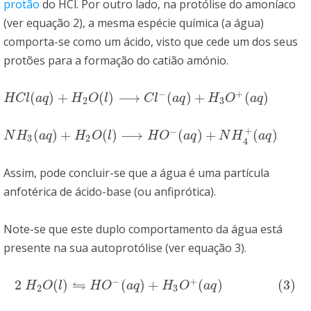
protão
do HCl. Por outro lado, na protólise do amoníaco
(ver equação 2), a mesma espécie química (a água)
comporta-se como um ácido, visto que cede um dos seus
protões para a formação do catião amónio.
−
+
(
)
+
(
)
⟶
(
)
+
(
)
H
C
l
(
a
q
)
+
H
2
O
(
l
)
⟶
C
l
−
(
a
q
)
+
H
3
O
+
(
a
q
)
(
1
)
H
C
l
a
q
H
O
l
C
l
a
q
H
O
a
q
2
3
+
−
(
)
+
(
)
⟶
(
)
+
(
)
N
H
3
(
a
q
)
+
H
2
O
(
l
)
⟶
H
O
−
(
a
q
)
+
N
H
4
+
(
a
q
)
(
2
)
N
H
a
q
H
O
l
H
O
a
q
N
H
a
q
3
2
4
Assim, pode concluir-se que a água é uma partícula
anfotérica de ácido-base (ou anfiprótica).
Note-se que este duplo comportamento da água está
presente na sua autoprotólise (ver equação 3).
−
+
⇋
2
(
)
(
)
+
(
)
(
3
)
2
H
2
O
(
l
)
⇋
H
O
−
(
a
q
)
+
H
3
O
+
(
a
q
)
(
3
)
H
O
l
H
O
a
q
H
O
a
q
2
3