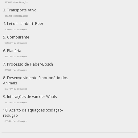
121059 visualizações
Transporte Ativo
118381 visualizações
Lei de Lambert–Beer
96864 visualizações
Comburente
93565 visualizações
Planária
89314 visualizações
Processo de Haber-Bosch
88908 visualizações
Desenvolvimento Embrionário dos
Animais
87710 visualizações
Interações de van der Waals
77724 visualizações
Acerto de equações oxidação-
redução
66345 visualizações