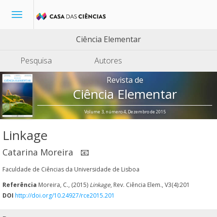
Toggle
navigation
Ciência Elementar
Pesquisa
Autores
Revista de
Ciência Elementar
Volume 3, número 4, Dezembro de 2015
Linkage
Catarina Moreira
📧
Faculdade de Ciências da Universidade de Lisboa
Referência
Moreira, C., (2015)
Linkage
, Rev. Ciência Elem., V3(4):201
DOI
http://doi.org/10.24927/rce2015.201