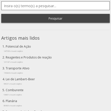
Pesquisar
Artigos mais lidos
Potencial de Ação
147518 visualizações
Reagentes e Produtos de reação
121147 visualizações
Transporte Ativo
118424 visualizações
Lei de Lambert–Beer
96921 visualizações
Comburente
93661 visualizações
Planária
89503 visualizações