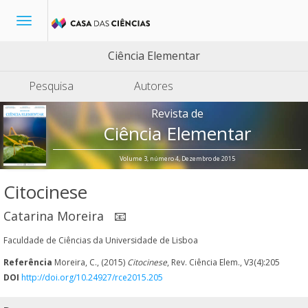
Toggle
navigation
Ciência Elementar
Pesquisa
Autores
Revista de
Ciência Elementar
Volume 3, número 4, Dezembro de 2015
Citocinese
Catarina Moreira
📧
Faculdade de Ciências da Universidade de Lisboa
Referência
Moreira, C., (2015)
Citocinese
, Rev. Ciência Elem., V3(4):205
DOI
http://doi.org/10.24927/rce2015.205