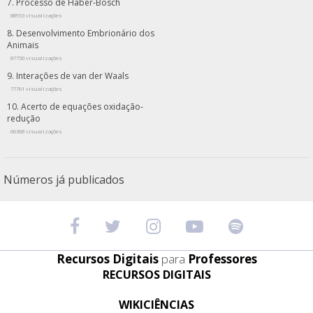
Processo de Haber-Bosch
88953 visualizações
Desenvolvimento Embrionário dos
Animais
87750 visualizações
Interações de van der Waals
77761 visualizações
Acerto de equações oxidação-
redução
66368 visualizações
Números já publicados
Recursos Digitais
para
Professores
RECURSOS DIGITAIS
WIKICIÊNCIAS