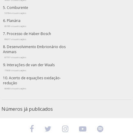
96967 visualizações
Comburente
93784 visualizações
Planária
89789 visualizações
Processo de Haber-Bosch
89017 visualizações
Desenvolvimento Embrionário dos
Animais
87797 visualizações
Interações de van der Waals
77830 visualizações
Acerto de equações oxidação-
redução
66403 visualizações
Números já publicados