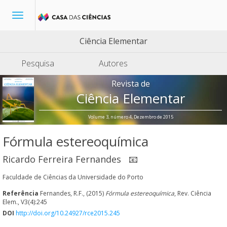
Toggle
navigation
Ciência Elementar
Pesquisa
Autores
Revista de
Ciência Elementar
Volume 3, número 4, Dezembro de 2015
Fórmula estereoquímica
Ricardo Ferreira Fernandes
📧
Faculdade de Ciências da Universidade do Porto
Referência
Fernandes, R.F., (2015)
Fórmula estereoquímica
, Rev. Ciência
Elem., V3(4):245
DOI
http://doi.org/10.24927/rce2015.245