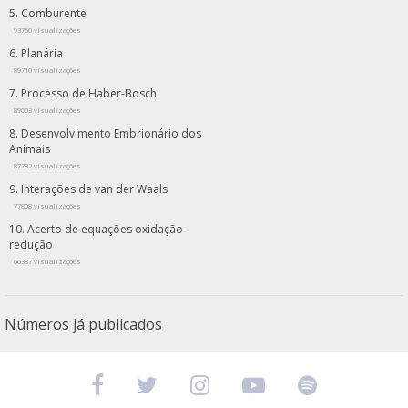
Comburente
93750 visualizações
Planária
89710 visualizações
Processo de Haber-Bosch
89003 visualizações
Desenvolvimento Embrionário dos
Animais
87782 visualizações
Interações de van der Waals
77808 visualizações
Acerto de equações oxidação-
redução
66387 visualizações
Números já publicados