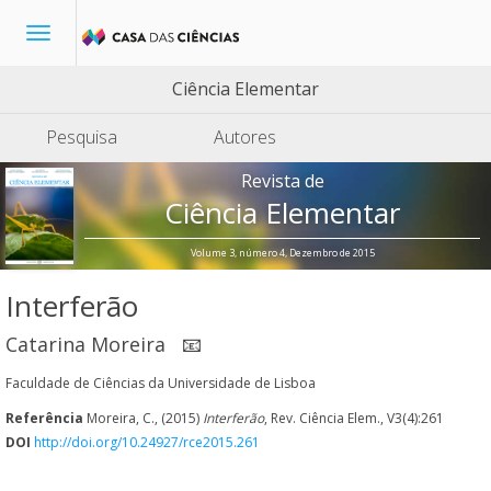
Toggle
navigation
Ciência Elementar
Pesquisa
Autores
Revista de
Ciência Elementar
Volume 3, número 4, Dezembro de 2015
Interferão
Catarina Moreira
📧
Faculdade de Ciências da Universidade de Lisboa
Referência
Moreira, C., (2015)
Interferão
, Rev. Ciência Elem., V3(4):261
DOI
http://doi.org/10.24927/rce2015.261