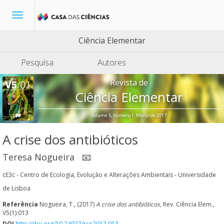
Toggle
navigation
Ciência Elementar
Pesquisa
Autores
Revista de
Ciência Elementar
Volume 5, número 1, Março de 2017
A crise dos antibióticos
Teresa Nogueira
📧
cE3c - Centro de Ecologia, Evolução e Alterações Ambientais - Universidade
de Lisboa
Referência
Nogueira, T., (2017)
A crise dos antibióticos
, Rev. Ciência Elem.,
V5(1):013
DOI
http://doi.org/10.24927/rce2017.013