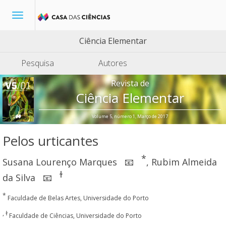
Toggle
navigation
Ciência Elementar
Pesquisa
Autores
Revista de
Ciência Elementar
Volume 5, número 1, Março de 2017
Pelos urticantes
*
Susana Lourenço Marques
,
Rubim Almeida
📧
ɫ
da Silva
📧
*
Faculdade de Belas Artes, Universidade do Porto
, ɫ
Faculdade de Ciências, Universidade do Porto