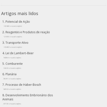
Artigos mais lidos
Potencial de Ação
147486 visualizações
Reagentes e Produtos de reação
121095 visualizações
Transporte Ativo
118403 visualizações
Lei de Lambert–Beer
96894 visualizações
Comburente
93610 visualizações
Planária
89391 visualizações
Processo de Haber-Bosch
88932 visualizações
Desenvolvimento Embrionário dos
Animais
87729 visualizações