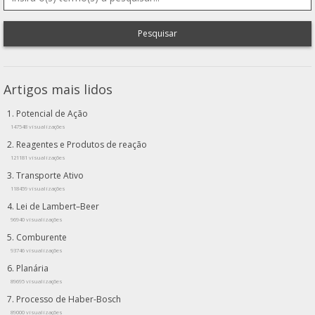
Pesquisar
Artigos mais lidos
Potencial de Ação
147548 visualizações
Reagentes e Produtos de reação
121181 visualizações
Transporte Ativo
118459 visualizações
Lei de Lambert–Beer
96940 visualizações
Comburente
93746 visualizações
Planária
89695 visualizações
Processo de Haber-Bosch
89000 visualizações