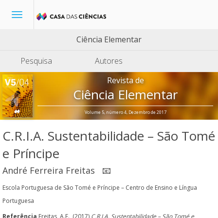
Toggle
navigation
Ciência Elementar
Pesquisa
Autores
Revista de
Ciência Elementar
Volume 5, número 4, Dezembro de 2017
C.R.I.A. Sustentabilidade – São Tomé
e Príncipe
André Ferreira Freitas
📧
Escola Portuguesa de São Tomé e Príncipe – Centro de Ensino e Língua
Portuguesa
Referência
Freitas, A.F., (2017)
C.R.I.A. Sustentabilidade – São Tomé e