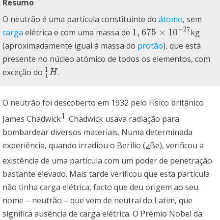
Resumo
O neutrão é uma partícula constituinte do
átomo
, sem
−
27
1
,
675
×
10
carga
elétrica e com uma massa de
kg
1
,
675
×
10
−
27
(aproximadamente igual à massa do
protão
), que está
presente no núcleo atómico de todos os elementos, com
1
exceção do
.
1
1
H
H
1
O neutrão foi descoberto em 1932 pelo Físico britânico
1
James Chadwick
. Chadwick usava radiação para
bombardear diversos materiais. Numa determinada
experiência, quando irradiou o Berílio (
Be), verificou a
4
existência de uma partícula com um poder de penetração
bastante elevado. Mais tarde verificou que esta partícula
não tinha carga elétrica, facto que deu origem ao seu
nome – neutrão – que vem de neutral do Latim, que
significa ausência de carga elétrica. O Prémio Nobel da