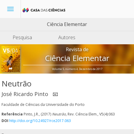
Toggle
navigation
Ciência Elementar
Pesquisa
Autores
Revista de
Ciência Elementar
Volume 5, número 4, Dezembro de 2017
Neutrão
José Ricardo Pinto
📧
Faculdade de Ciências da Universidade do Porto
Referência
Pinto, J.R., (2017)
Neutrão
, Rev. Ciência Elem., V5(4):063
DOI
http://doi.org/10.24927/rce2017.063