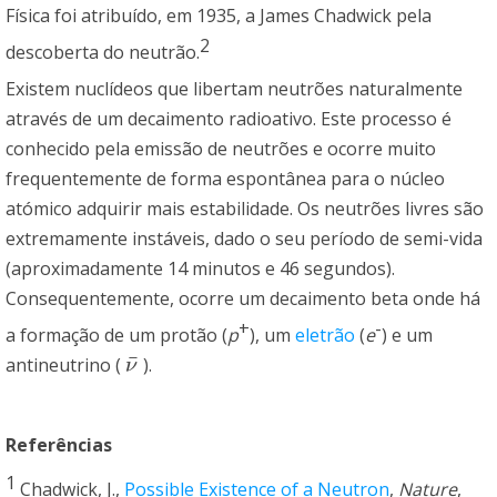
Física foi atribuído, em 1935, a James Chadwick pela
2
descoberta do neutrão.
Existem nuclídeos que libertam neutrões naturalmente
através de um decaimento radioativo. Este processo é
conhecido pela emissão de neutrões e ocorre muito
frequentemente de forma espontânea para o núcleo
atómico adquirir mais estabilidade. Os neutrões livres são
extremamente instáveis, dado o seu período de semi-vida
(aproximadamente 14 minutos e 46 segundos).
Consequentemente, ocorre um decaimento beta onde há
+
-
a formação de um protão (
p
), um
eletrão
(
e
) e um
¯
antineutrino (
).
ν
¯
ν
Referências
1
Chadwick, J.,
Possible Existence of a Neutron
,
Nature
,