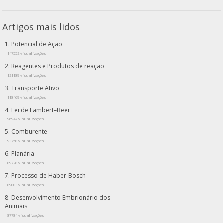
Artigos mais lidos
Potencial de Ação
147552 visualizações
Reagentes e Produtos de reação
121189 visualizações
Transporte Ativo
118469 visualizações
Lei de Lambert–Beer
96947 visualizações
Comburente
93758 visualizações
Planária
89728 visualizações
Processo de Haber-Bosch
89003 visualizações
Desenvolvimento Embrionário dos
Animais
87784 visualizações