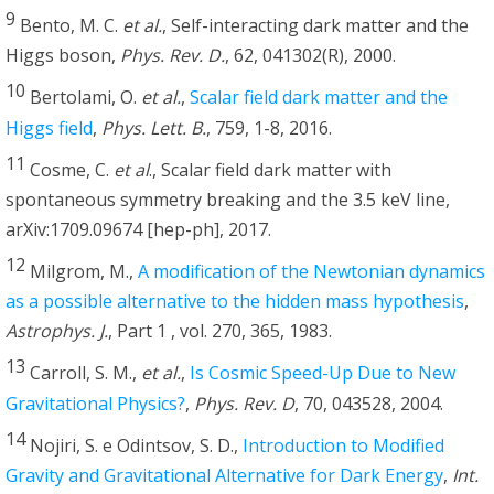
9
Bento, M. C.
et al.
, Self-interacting dark matter and the
Higgs boson,
Phys. Rev. D.
, 62, 041302(R), 2000.
10
Bertolami, O.
et al.
,
Scalar field dark matter and the
Higgs field
,
Phys. Lett. B.
, 759, 1-8, 2016.
11
Cosme, C.
et al
., Scalar field dark matter with
spontaneous symmetry breaking and the 3.5 keV line,
arXiv:1709.09674 [hep-ph], 2017.
12
Milgrom, M.,
A modification of the Newtonian dynamics
as a possible alternative to the hidden mass hypothesis
,
Astrophys. J.
, Part 1 , vol. 270, 365, 1983.
13
Carroll, S. M.,
et al.
,
Is Cosmic Speed-Up Due to New
Gravitational Physics?
,
Phys. Rev. D
, 70, 043528, 2004.
14
Nojiri, S. e Odintsov, S. D.,
Introduction to Modified
Gravity and Gravitational Alternative for Dark Energy
,
Int.