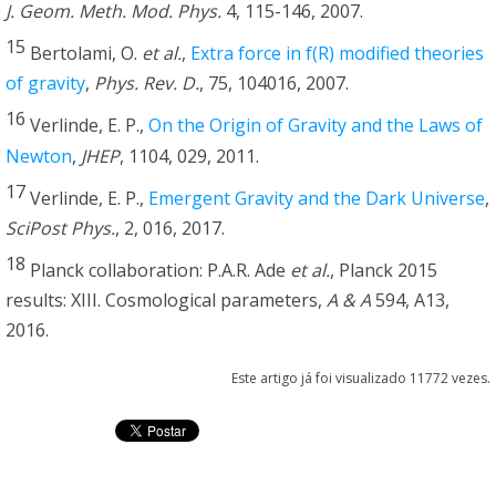
J. Geom. Meth. Mod. Phys.
4, 115-146, 2007.
15
Bertolami, O.
et al.
,
Extra force in f(R) modified theories
of gravity
,
Phys. Rev. D.
, 75, 104016, 2007.
16
Verlinde, E. P.,
On the Origin of Gravity and the Laws of
Newton
,
JHEP
, 1104, 029, 2011.
17
Verlinde, E. P.,
Emergent Gravity and the Dark Universe
,
SciPost Phys.
, 2, 016, 2017.
18
Planck collaboration: P.A.R. Ade
et al.
, Planck 2015
results: XIII. Cosmological parameters,
A & A
594, A13,
2016.
Este artigo já foi visualizado 11772 vezes.