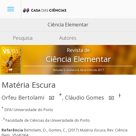
Toggle
navigation
Ciência Elementar
Pesquisa
Autores
Revista de
Ciência Elementar
Volume 5, número 4, Dezembro de 2017
Matéria Escura
*
ɫ
Orfeu Bertolami
,
Cláudio Gomes
📧
📧
*
DFA/ Universidade do Porto
, ɫ
Faculdade de Ciências da Universidade do Porto
Referência
Bertolami, O., Gomes, C., (2017)
Matéria Escura
, Rev. Ciência
Elem., V5(4):064