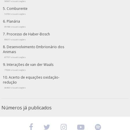
96967 visualizações
Comburente
93783 visualizações
Planária
89788 visualizações
Processo de Haber-Bosch
89017 visualizações
Desenvolvimento Embrionário dos
Animais
87797 visualizações
Interações de van der Waals
77830 visualizações
Acerto de equações oxidação-
redução
66403 visualizações
Números já publicados