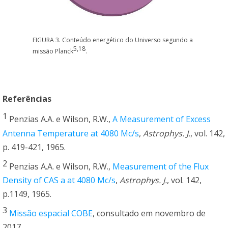
FIGURA 3. Conteúdo energético do Universo segundo a
5,18
missão Planck
.
Referências
1
Penzias A.A. e Wilson, R.W.,
A Measurement of Excess
Antenna Temperature at 4080 Mc/s
,
Astrophys. J.
, vol. 142,
p. 419-421, 1965.
2
Penzias A.A. e Wilson, R.W.,
Measurement of the Flux
Density of CAS a at 4080 Mc/s
,
Astrophys. J.
, vol. 142,
p.1149, 1965.
3
Missão espacial COBE
, consultado em novembro de
2017.