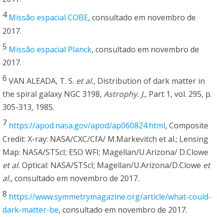
4
Missão espacial COBE
, consultado em novembro de
2017.
5
Missão espacial Planck
, consultado em novembro de
2017.
6
VAN ALEADA, T. S.
et al.
, Distribution of dark matter in
the spiral galaxy NGC 3198,
Astrophy. J.
, Part 1, vol. 295, p.
305-313, 1985.
7
https://apod.nasa.gov/apod/ap060824.html
, Composite
Credit: X-ray: NASA/CXC/CfA/ M.Markevitch et al.; Lensing
Map: NASA/STScI; ESO WFI; Magellan/U.Arizona/ D.Clowe
et al.
Optical: NASA/STScI; Magellan/U.Arizona/D.Clowe
et
al.
, consultado em novembro de 2017.
8
https://www.symmetrymagazine.org/article/what-could-
dark-matter-be
, consultado em novembro de 2017.