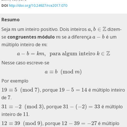
DOI
http://doi.org/10.24927/rce2017.070
Resumo
Z
,
∈
Seja
um inteiro positivo. Dois inteiros
dizem-
m
a
,
b
∈
Z
m
a
b
−
se
congruentes módulo
se a diferença
é um
m
a
−
b
m
a
b
múltiplo inteiro de
:
m
m
Z
−
=
,
para algum inteiro
∈
a
−
b
=
k
m
,
para algum inteiro
k
∈
Z
a
b
k
m
k
Nesse caso escreve-se
≡
(
mod
)
a
≡
b
(
mod
m
)
a
b
m
Por exemplo
19
≡
5
(
mod
7
)
19
−
5
=
14
, porque
é múltiplo inteiro
19
≡
5
(
mod
7
)
19
−
5
=
14
7
de
.
7
31
≡
−
2
(
mod
3
)
31
−
(
−
2
)
=
33
, porque
é múltiplo
31
≡
−
2
(
mod
3
)
31
−
(
−
2
)
=
33
11
inteiro de
.
11
12
≡
39
(
mod
9
)
12
−
39
=
−
27
, porque
é múltiplo
12
≡
39
(
mod
9
)
12
−
39
=
−
27