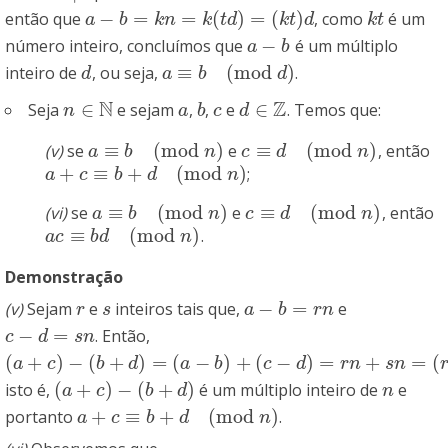
−
=
=
(
)
=
(
)
então que
, como
é um
a
−
b
=
k
n
=
k
(
t
d
)
=
(
k
t
)
d
k
t
a
b
k
n
k
t
d
k
t
d
k
t
−
número inteiro, concluímos que
é um múltiplo
a
−
b
a
b
≡
(
mod
)
inteiro de
, ou seja,
.
d
a
≡
b
(
mod
d
)
d
a
b
d
N
Z
∈
∈
Seja
e sejam
,
,
e
. Temos que:
n
∈
N
a
b
c
d
∈
Z
n
a
b
c
d
≡
(
mod
)
≡
(
mod
)
(v)
se
e
, então
a
≡
b
(
mod
n
)
c
≡
d
(
mod
n
)
a
b
n
c
d
n
+
≡
+
(
mod
)
;
a
+
c
≡
b
+
d
(
mod
n
)
a
c
b
d
n
≡
(
mod
)
≡
(
mod
)
(vi)
se
e
, então
a
≡
b
(
mod
n
)
c
≡
d
(
mod
n
)
a
b
n
c
d
n
≡
(
mod
)
.
a
c
≡
b
d
(
mod
n
)
a
c
b
d
n
Demonstração
−
=
(v)
Sejam
e
inteiros tais que,
e
r
s
a
−
b
=
r
n
r
s
a
b
r
n
−
=
. Então,
c
−
d
=
s
n
c
d
s
n
(
+
)
−
(
+
)
=
(
−
)
+
(
−
)
=
+
=
(
(
a
+
c
)
−
(
b
+
d
)
=
(
a
−
b
)
+
(
c
−
d
)
=
r
n
+
s
n
=
(
r
+
s
)
n
a
c
b
d
a
b
c
d
r
n
s
n
(
+
)
−
(
+
)
isto é,
é um múltiplo inteiro de
e
(
a
+
c
)
−
(
b
+
d
)
n
a
c
b
d
n
+
≡
+
(
mod
)
portanto
.
a
+
c
≡
b
+
d
(
mod
n
)
a
c
b
d
n