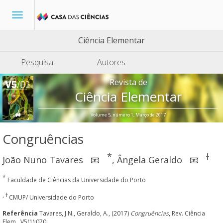
Toggle
navigation
Ciência Elementar
Pesquisa
Autores
Revista de
Ciência Elementar
Volume 5, número 1, Março de 2017
Congruências
*
ɫ
João Nuno Tavares
,
Ângela Geraldo
📧
📧
*
Faculdade de Ciências da Universidade do Porto
, ɫ
CMUP/ Universidade do Porto
Referência
Tavares, J.N., Geraldo, A., (2017)
Congruências
, Rev. Ciência
Elem., V5(1):070