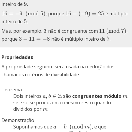
9
inteiro de
.
9
16
≡
−
9
(
mod
5
)
16
−
(
−
9
)
=
25
, porque
é múltiplo
16
≡
−
9
(
mod
5
)
16
−
(
−
9
)
=
25
5
inteiro de
.
5
3
11
(
mod
7
)
Mas, por exemplo,
não é congruente com
,
3
11
(
mod
7
)
3
−
11
=
−
8
7
porque
não é múltiplo inteiro de
.
3
−
11
=
−
8
7
Propriedades
A propriedade seguinte será usada na dedução dos
chamados critérios de divisibilidade.
Teorema
Z
,
∈
Dois inteiros
são
congruentes módulo
a
,
b
∈
Z
m
a
b
m
se e só se produzem o mesmo resto quando
divididos por
.
m
m
Demonstração
≡
(
mod
)
Suponhamos que
, e que
a
≡
b
(
mod
m
)
a
b
m