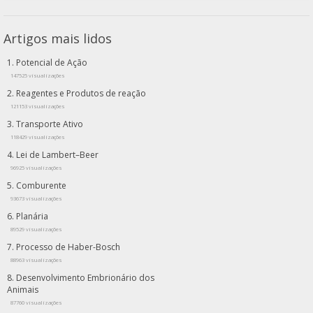
Artigos mais lidos
Potencial de Ação
147525 visualizações
Reagentes e Produtos de reação
121153 visualizações
Transporte Ativo
118429 visualizações
Lei de Lambert–Beer
96925 visualizações
Comburente
93673 visualizações
Planária
89529 visualizações
Processo de Haber-Bosch
88963 visualizações
Desenvolvimento Embrionário dos
Animais
87760 visualizações