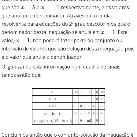
=
5
=
−
1
que são
e
respectivamente, e os valores
x
=
5
x
=
−
1
x
x
que anulam o denominador. Através da fórmula
resolvente para equações do 2º grau descobrimos que o
=
1
denominador desta inequação se anula em
. Este
x
=
1
x
=
1
valor,
, não poderá fazer parte do conjunto ou
x
=
1
x
intervalo de valores que são solução desta inequação pois
é o valor que anula o denominador.
Organizando esta informação num quadro de sinais
temos então que:
−
∞
−
1
1
5
+
∞
x
x
−
∞
−
1
1
5
+
∞
−
5
−
−
−
−
−
0
+
x
x
−
5
−
−
−
−
−
0
+
+
1
−
0
+
+
+
+
+
x
x
+
1
−
0
+
+
+
+
+
+
+
+
0
+
+
+
2
−
2
+
1
+
+
+
0
+
+
+
x
x
2
−
2
x
+
x
1
2
+
0
−
nd
−
0
+
(
−
5
)
(
+
1
)
/
(
−
2
+
1
)
+
0
−
nd
−
0
+
(
x
x
−
5
)
(
x
+
1
x
)
/
(
x
2
−
2
x
+
x
1
)
x
Concluímos então que o conjunto-solução da inequação é