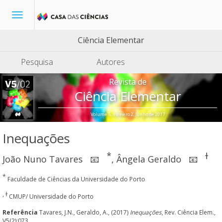
Toggle
navigation
Ciência Elementar
Pesquisa
Autores
Revista de
Ciência Elementar
Volume 5, número 2, Junho de 2017
Inequações
*
ɫ
João Nuno Tavares
,
Ângela Geraldo
📧
📧
*
Faculdade de Ciências da Universidade do Porto
, ɫ
CMUP/ Universidade do Porto
Referência
Tavares, J.N., Geraldo, A., (2017)
Inequações
, Rev. Ciência Elem.,
V5(2):073