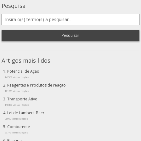
Pesquisa
Pesquisar
Artigos mais lidos
Potencial de Ação
147562 visualizações
Reagentes e Produtos de reação
121201 visualizações
Transporte Ativo
118480 visualizações
Lei de Lambert–Beer
96962 visualizações
Comburente
93772 visualizações
Planária