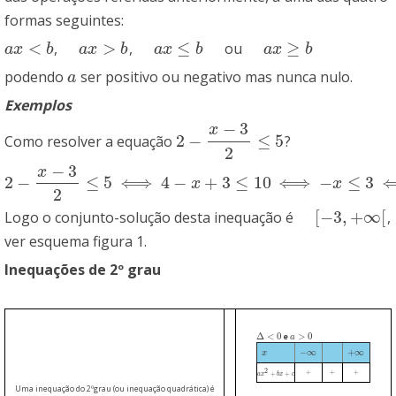
formas seguintes:
<
>
≤
≥
,
,
ou
a
x
<
b
a
x
>
b
a
x
≤
b
a
x
≥
b
a
x
b
a
x
b
a
x
b
a
x
b
podendo
ser positivo ou negativo mas nunca nulo.
a
a
Exemplos
−
3
x
2
−
≤
5
Como resolver a equação
?
2
−
x
−
3
2
≤
5
2
−
3
x
2
−
≤
5
⟺
4
−
+
3
≤
10
⟺
−
≤
3
2
−
x
−
3
2
≤
5
⟺
4
−
x
+
3
≤
10
⟺
−
x
≤
3
⟺
x
≥
−
3
x
x
2
[
−
3
,
+
∞
[
Logo o conjunto-solução desta inequação é
,
[
−
3
,
+
∞
[
ver esquema figura 1.
Inequações de 2º grau
Δ
<
0
>
0
e
Δ
<
0
a
a
>
0
−
∞
+
∞
x
x
−
∞
+
∞
2
+
+
+
+
+
+
+
+
a
a
x
x
2
+
b
x
+
c
b
x
c
Uma inequação do 2ºgrau (ou inequação quadrática) é