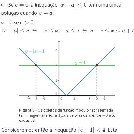
=
0
|
−
|
≤
0
Se
, a inequação
tem uma única
c
=
0
|
x
−
a
|
≤
0
c
x
a
=
soluçao quando
;
x
=
a
x
a
>
0
Já se
,
c
>
0
c
|
−
|
≤
⇔
−
≤
−
≤
⇔
−
≤
≤
+
|
x
−
a
|
≤
c
⇔
−
c
≤
x
−
a
≤
c
⇔
a
−
c
≤
x
≤
a
+
c
x
a
c
c
x
a
c
a
c
x
a
Figura 5 -
Os objetos da função módulo representada
têm imagem inferior a
4
para valores de
entre
−
3
e
5
,
4
x
−
3
5
x
exclusivé.
|
−
1
|
<
4
Consideremos então a inequação
. Esta
|
x
−
1
|
<
4
x