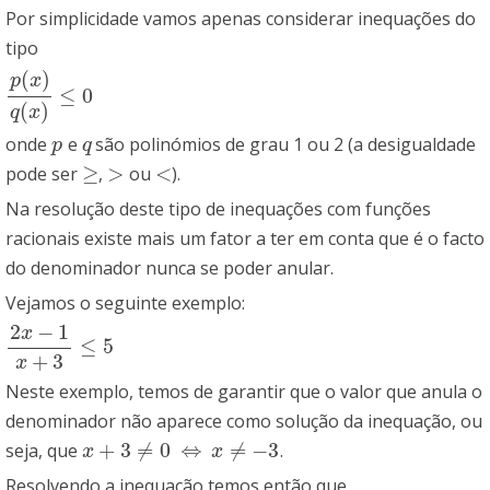
Por simplicidade vamos apenas considerar inequações do
tipo
(
)
p
x
≤
0
p
(
x
)
q
(
x
)
≤
0
(
)
q
x
onde
e
são polinómios de grau 1 ou 2 (a desigualdade
p
q
p
q
≥
>
<
pode ser
,
ou
).
≥
>
<
Na resolução deste tipo de inequações com funções
racionais existe mais um fator a ter em conta que é o facto
do denominador nunca se poder anular.
Vejamos o seguinte exemplo:
2
−
1
x
≤
5
2
x
−
1
x
+
3
≤
5
+
3
x
Neste exemplo, temos de garantir que o valor que anula o
denominador não aparece como solução da inequação, ou
+
3
≠
0
⇔
≠
−
3
seja, que
.
x
+
3
≠
0
⇔
x
≠
−
3
x
x
Resolvendo a inequação temos então que,