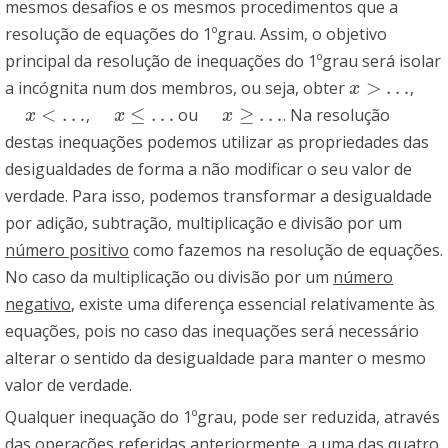
mesmos desafios e os mesmos procedimentos que a
resolução de equações do 1ºgrau. Assim, o objetivo
principal da resolução de inequações do 1ºgrau será isolar
>
…
a incógnita num dos membros, ou seja, obter
,
x
>
…
x
<
…
≤
…
≥
…
,
ou
. Na resolução
x
<
…
x
≤
…
x
≥
…
x
x
x
destas inequações podemos utilizar as propriedades das
desigualdades de forma a não modificar o seu valor de
verdade. Para isso, podemos transformar a desigualdade
por adição, subtração, multiplicação e divisão por um
número positivo
como fazemos na resolução de equações.
No caso da multiplicação ou divisão por um
número
negativo
, existe uma diferença essencial relativamente às
equações, pois no caso das inequações será necessário
alterar o sentido da desigualdade para manter o mesmo
valor de verdade.
Qualquer inequação do 1ºgrau, pode ser reduzida, através
das operações referidas anteriormente, a uma das quatro