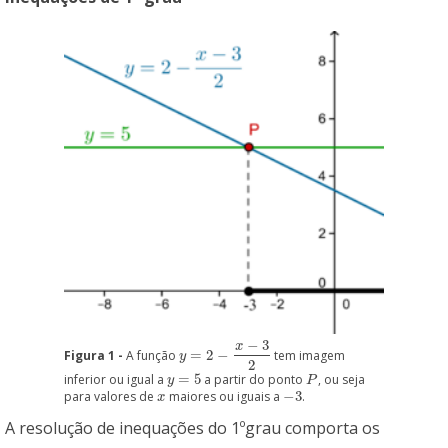
−
3
x
Figura 1 -
A função
=
2
−
tem imagem
y
=
2
−
x
−
3
2
y
2
inferior ou igual a
=
5
a partir do ponto
, ou seja
y
=
5
P
y
P
para valores de
maiores ou iguais a
−
3
.
x
−
3
x
A resolução de inequações do 1ºgrau comporta os