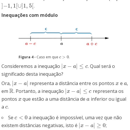
]
−
1
,
1
[
∪
]
1
,
5
[
.
]
−
1
,
1
[
∪
]
1
,
5
[
Inequações com módulo
Figura 4 -
Caso em que
>
0
.
c
>
0
c
|
−
|
≤
Consideremos a inequação
. Qual será o
|
x
−
a
|
≤
c
x
a
c
significado desta inequação?
|
−
|
Ora,
representa a distância entre os pontos
e
,
|
x
−
a
|
x
a
x
a
x
a
R
|
−
|
≤
em
. Portanto, a inequação
representa os
R
|
x
−
a
|
≤
c
x
a
c
pontos
que estão a uma distância de
inferior ou igual
x
a
x
a
a
.
c
c
<
0
Se
a inequação é impossível, uma vez que não
c
<
0
c
|
−
|
≥
0
existem distâncias negativas, isto é
;
|
x
−
a
|
≥
0
x
a