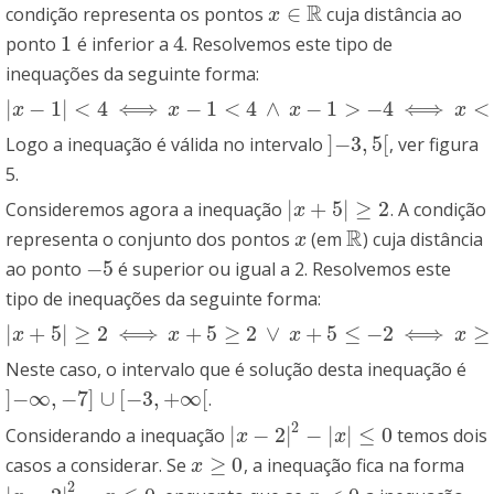
R
∈
condição representa os pontos
cuja distância ao
x
∈
R
x
1
4
ponto
é inferior a
. Resolvemos este tipo de
1
4
inequações da seguinte forma:
|
−
1
|
<
4
⟺
−
1
<
4
∧
−
1
>
−
4
⟺
<
|
x
−
1
|
<
4
⟺
x
−
1
<
4
∧
x
−
1
>
−
4
⟺
x
<
5
∧
x
>
−
3
x
x
x
x
]
−
3
,
5
[
Logo a inequação é válida no intervalo
, ver figura
]
−
3
,
5
[
5.
|
+
5
|
≥
2
Consideremos agora a inequação
. A condição
|
x
+
5
|
≥
2
x
R
representa o conjunto dos pontos
(em
) cuja distância
x
R
x
−
5
ao ponto
é superior ou igual a 2. Resolvemos este
−
5
tipo de inequações da seguinte forma:
|
+
5
|
≥
2
⟺
+
5
≥
2
∨
+
5
≤
−
2
⟺
≥
|
x
+
5
|
≥
2
⟺
x
+
5
≥
2
∨
x
+
5
≤
−
2
⟺
x
≥
−
3
∨
x
≤
−
7
x
x
x
x
Neste caso, o intervalo que é solução desta inequação é
]
−
∞
,
−
7
]
∪
[
−
3
,
+
∞
[
.
]
−
∞
,
−
7
]
∪
[
−
3
,
+
∞
[
2
|
−
2
|
−
|
|
≤
0
Considerando a inequação
temos dois
|
x
−
2
|
2
−
|
x
|
≤
0
x
x
≥
0
casos a considerar. Se
, a inequação fica na forma
x
≥
0
x
2