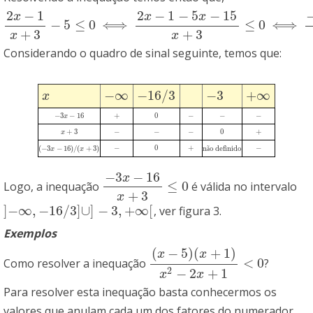
2
−
1
2
−
1
−
5
−
15
x
x
x
−
5
≤
0
⟺
≤
0
⟺
2
x
−
1
x
+
3
−
5
≤
0
⟺
2
x
−
1
−
5
x
−
15
x
+
3
≤
0
⟺
−
3
x
−
16
x
+
3
≤
0
+
3
+
3
x
x
Considerando o quadro de sinal seguinte, temos que:
−
∞
−
16
/
3
−
3
+
∞
x
−
∞
−
16
/
3
−
3
+
∞
x
−
3
−
16
+
0
−
−
−
−
3
x
x
−
16
+
0
−
−
−
+
3
−
−
−
0
+
x
x
+
3
−
−
−
0
+
−
0
+
−
(
−
3
−
16
)
/
(
+
3
)
n
o definido
−
0
+
−
(
−
3
x
x
−
16
)
/
(
x
+
3
)
x
não definido
ã
−
3
−
16
x
≤
0
Logo, a inequação
é válida no intervalo
−
3
x
−
16
x
+
3
≤
0
+
3
x
]
−
∞
,
−
16
/
3
]
∪
]
−
3
,
+
∞
[
, ver figura 3.
]
−
∞
,
−
16
/
3
]
∪
]
−
3
,
+
∞
[
Exemplos
(
−
5
)
(
+
1
)
x
x
<
0
Como resolver a inequação
?
(
x
−
5
)
(
x
+
1
)
x
2
−
2
x
+
1
<
0
2
−
2
+
1
x
x
Para resolver esta inequação basta conhecermos os
valores que anulam cada um dos fatores do numerador,