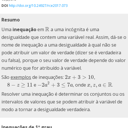
DOI
http://doi.org/10.24927/rce2017.073
Resumo
R
Uma
inequação
em
a uma incógnita é uma
R
desigualdade que contem uma variável real. Assim, dá-se o
nome de inequação a uma desigualdade à qual não se
pode atribuir um valor de verdade (dizer se é verdadeira
ou falsa), porque o seu valor de verdade depende do valor
numérico que for atribuído à variável.
2
+
3
>
10
São
exemplos
de inequações:
,
2
x
+
3
>
10
x
2
R
8
−
≥
11
−
2
+
3
≤
7
,
,
∈
e
, onde
.
8
−
z
≥
11
−
2
a
2
+
3
≤
7
a
x
,
z
,
a
∈
R
z
a
a
x
z
a
Resolver uma inequação é determinar os conjuntos ou os
intervalos de valores que se podem atribuir à variável de
modo a tornar a desigualdade verdadeira.
Inequações de 1º grau