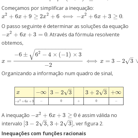
Começamos por simplificar a inequação:
2
2
2
+
6
+
9
≥
2
+
6
⟺
−
+
6
+
3
≥
0
.
x
2
+
6
x
+
9
≥
2
x
2
+
6
⟺
−
x
2
+
6
x
+
3
≥
0
x
x
x
x
x
O passo seguinte é determinar as soluções da equação
2
−
+
6
+
3
=
0
. Através da fórmula resolvente
−
x
2
+
6
x
+
3
=
0
x
x
obtemos,
−
−
−
−
−
−
−
−
−
−
−
−
−
−
√
2
−
6
±
6
−
4
×
(
−
1
)
×
3
–
=
⟺
=
3
−
2
3
√
x
=
−
6
±
6
2
−
4
×
(
−
1
)
×
3
−
2
⟺
x
=
3
−
2
3
∨
x
=
3
+
2
3
x
x
−
2
Organizando a informação num quadro de sinal,
–
–
−
∞
+
∞
√
√
3
−
2
3
3
+
2
3
x
−
∞
+
∞
3
−
2
3
3
+
2
3
x
−
0
+
0
−
2
−
+
6
+
3
−
0
+
0
−
−
x
x
2
+
6
x
+
3
x
2
−
+
6
+
3
≥
0
A inequação
é assim válida no
−
x
2
+
6
x
+
3
≥
0
x
x
–
–
√
√
[
3
−
2
3
,
3
+
2
3
]
intervalo
, ver figura 2.
[
3
−
2
3
,
3
+
2
3
]
Inequações com funções racionais