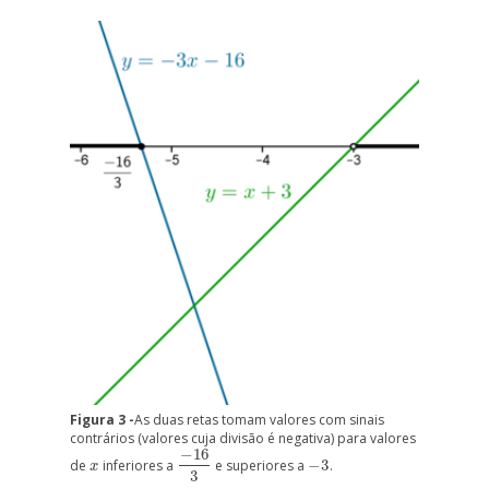
Figura 3 -
As duas retas tomam valores com sinais
contrários (valores cuja divisão é negativa) para valores
−
16
de
inferiores a
e superiores a
−
3
.
x
−
16
3
−
3
x
3