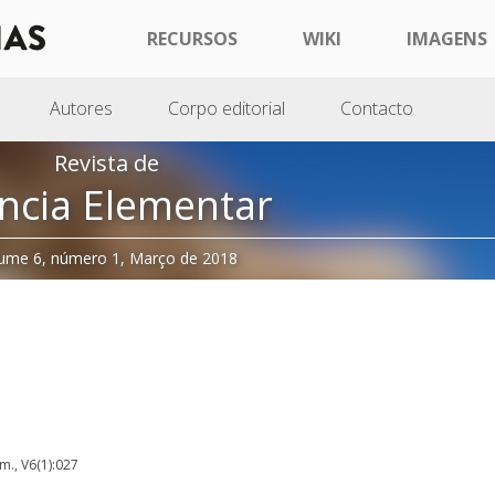
RECURSOS
WIKI
IMAGENS
Autores
Corpo editorial
Contacto
Revista de
ncia Elementar
ume 6, número 1, Março de 2018
em., V6(1):027