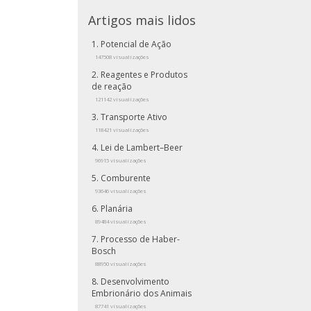
Artigos mais lidos
Potencial de Ação
147508 visualizações
Reagentes e Produtos
de reação
121142 visualizações
Transporte Ativo
118421 visualizações
Lei de Lambert–Beer
96915 visualizações
Comburente
93646 visualizações
Planária
89484 visualizações
Processo de Haber-
Bosch
88950 visualizações
Desenvolvimento
Embrionário dos Animais
87741 visualizações