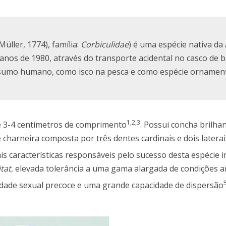
Müller, 1774), família:
Corbiculidae
) é uma espécie nativa da 
s anos de 1980, através do transporte acidental no casco de 
consumo humano, como isco na pesca e como espécie ornamen
1,2,3
de 3-4 centímetros de comprimento
. Possui concha brilha
 charneira composta por três dentes cardinais e dois latera
pais características responsáveis pelo sucesso desta espécie
tat
, elevada tolerância a uma gama alargada de condições a
idade sexual precoce e uma grande capacidade de dispersão