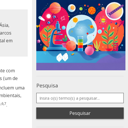
Ásia,
barcos
tal em
nte com
is (um de
Pesquisa
 incluem uma
mbientais,
5,6,7
.
Pesquisar