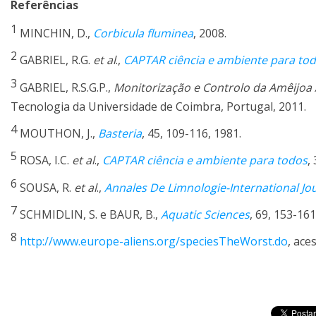
Referências
1
MINCHIN, D.,
Corbicula fluminea
, 2008.
2
GABRIEL, R.G.
et al
.,
CAPTAR ciência e ambiente para to
3
GABRIEL, R.S.G.P.,
Monitorização e Controlo da Amêijoa A
Tecnologia da Universidade de Coimbra, Portugal, 2011.
4
MOUTHON, J.,
Basteria
, 45, 109-116, 1981.
5
ROSA, I.C.
et al
.,
CAPTAR ciência e ambiente para todos
,
6
SOUSA, R.
et al
.,
Annales De Limnologie-International Jo
7
SCHMIDLIN, S. e BAUR, B.,
Aquatic Sciences
, 69, 153-161
8
http://www.europe-aliens.org/speciesTheWorst.do
, ace