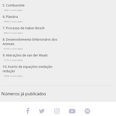
Comburente
93661 visualizações
Planária
89502 visualizações
Processo de Haber-Bosch
88953 visualizações
Desenvolvimento Embrionário dos
Animais
87749 visualizações
Interações de van der Waals
77759 visualizações
Acerto de equações oxidação-
redução
66368 visualizações
Números já publicados