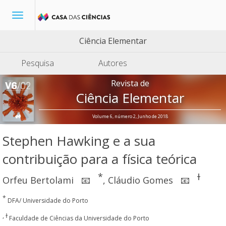
Toggle
navigation
Ciência Elementar
Pesquisa
Autores
Revista de
Ciência Elementar
Volume 6, número 2, Junho de 2018
Stephen Hawking e a sua
contribuição para a física teórica
*
ɫ
Orfeu Bertolami
,
Cláudio Gomes
📧
📧
*
DFA/ Universidade do Porto
, ɫ
Faculdade de Ciências da Universidade do Porto