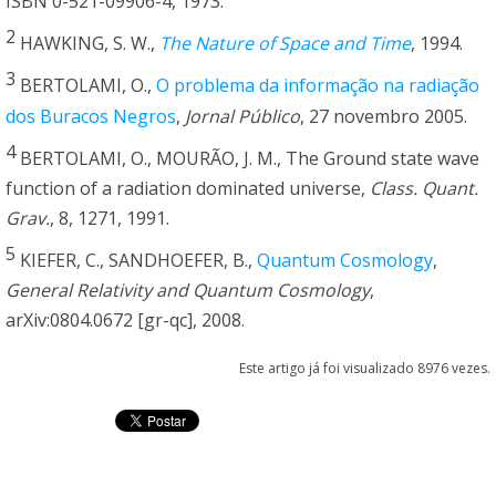
ISBN 0-521-09906-4, 1973.
2
HAWKING, S. W.,
The Nature of Space and Time
, 1994.
3
BERTOLAMI, O.,
O problema da informação na radiação
dos Buracos Negros
,
Jornal Público
, 27 novembro 2005.
4
BERTOLAMI, O., MOURÃO, J. M., The Ground state wave
function of a radiation dominated universe,
Class. Quant.
Grav.
, 8, 1271, 1991.
5
KIEFER, C., SANDHOEFER, B.,
Quantum Cosmology
,
General Relativity and Quantum Cosmology
,
arXiv:0804.0672 [gr-qc], 2008.
Este artigo já foi visualizado 8976 vezes.