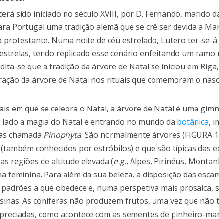
rá sido iniciado no século XVIII, por D. Fernando, marido d
ara Portugal uma tradição alemã que se crê ser devida a Ma
 protestante. Numa noite de céu estrelado, Lutero ter-se-á
 estrelas, tendo replicado esse cenário enfeitando um ramo
dita-se que a tradição da árvore de Natal se iniciou em Riga,
oração da árvore de Natal nos rituais que comemoram o nas
is em que se celebra o Natal, a árvore de Natal é uma gim
 lado a magia do Natal e entrando no mundo da
botânica
, 
ntas chamada
Pinophyta
. São normalmente árvores (FIGURA 1
também conhecidos por estróbilos) e que são típicas das e
s regiões de altitude elevada (
e.g.
, Alpes, Pirinéus, Monta
ha feminina. Para além da sua beleza, a disposição das esca
 padrões a que obedece e, numa perspetiva mais prosaica, 
esinas. As coníferas não produzem frutos, uma vez que não t
apreciadas, como acontece com as sementes de pinheiro-ma