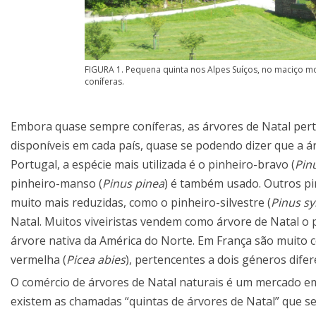
FIGURA 1. Pequena quinta nos Alpes Suíços, no maciço mo
coníferas.
Embora quase sempre coníferas, as árvores de Natal pert
disponíveis em cada país, quase se podendo dizer que a á
Portugal, a espécie mais utilizada é o pinheiro-bravo (
Pin
pinheiro-manso (
Pinus pinea
) é também usado. Outros pi
muito mais reduzidas, como o pinheiro-silvestre (
Pinus sy
Natal. Muitos viveiristas vendem como árvore de Natal o
árvore nativa da América do Norte. Em França são muito 
vermelha (
Picea abies
), pertencentes a dois géneros difer
O comércio de árvores de Natal naturais é um mercado e
existem as chamadas “quintas de árvores de Natal” que s