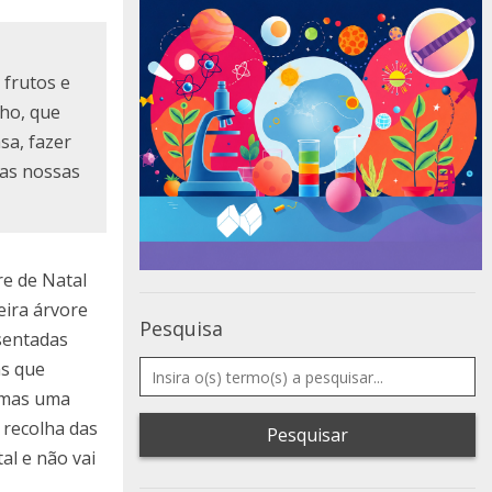
 frutos e
ho, que
sa, fazer
das nossas
e de Natal
eira árvore
Pesquisa
sentadas
as que
, mas uma
 recolha das
Pesquisar
al e não vai