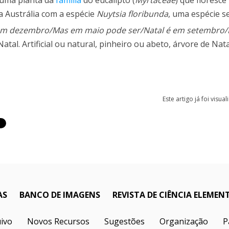
 uma planta da
família
do eucalipto (
Myrtaceae
) que floresce
 Austrália com a espécie
Nuytsia floribunda
, uma espécie s
 em dezembro/Mas em maio pode ser/Natal é em setembro
atal. Artificial ou natural, pinheiro ou abeto, árvore de Nata
Este artigo já foi visua
AS
BANCO DE IMAGENS
REVISTA DE CIÊNCIA ELEMEN
ivo
Novos Recursos
Sugestões
Organização
P