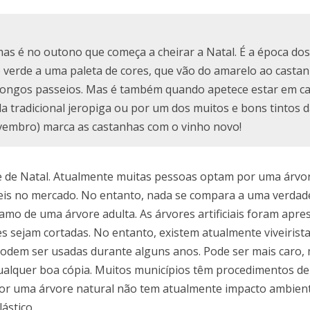
mas é no outono que começa a cheirar a Natal. É a época dos
 verde a uma paleta de cores, que vão do amarelo ao castan
ra longos passeios. Mas é também quando apetece estar em ca
 tradicional jeropiga ou por um dos muitos e bons tintos 
novembro) marca as castanhas com o vinho novo!
 de Natal. Atualmente muitas pessoas optam por uma árvor
veis no mercado. No entanto, nada se compara a uma verdad
o de uma árvore adulta. As árvores artificiais foram apre
es sejam cortadas. No entanto, existem atualmente viveirist
podem ser usadas durante alguns anos. Pode ser mais caro
ualquer boa cópia. Muitos municípios têm procedimentos de
por uma árvore natural não tem atualmente impacto ambient
ástico.