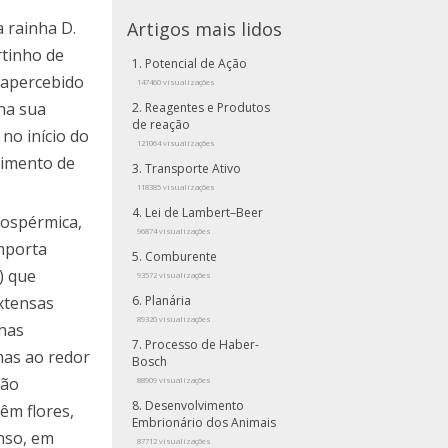
a rainha D.
Artigos mais lidos
rtinho de
Potencial de Ação
 apercebido
147460 visualizações
 na sua
Reagentes e Produtos
de reação
 no início do
121064 visualizações
cimento de
Transporte Ativo
118385 visualizações
Lei de Lambert–Beer
nospérmica,
96874 visualizações
importa
Comburente
) que
93572 visualizações
xtensas
Planária
89320 visualizações
nhas
Processo de Haber-
mas ao redor
Bosch
são
88909 visualizações
Desenvolvimento
êm flores,
Embrionário dos Animais
nso, em
87712 visualizações