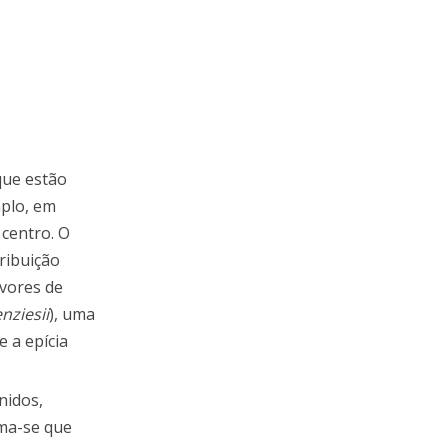
que estão
mplo, em
 centro. O
ribuição
vores de
ziesii
), uma
 e a epícia
nidos,
ima-se que