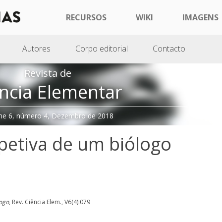
RECURSOS
WIKI
IMAGENS
Autores
Corpo editorial
Contacto
Revista de
ncia Elementar
me 6, número 4, Dezembro de 2018
petiva de um biólogo
logo
, Rev. Ciência Elem., V6(4):079