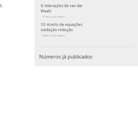
s.
Interações de van der
Waals
77726 visualizações
Acerto de equações
oxidação-redução
66347 visualizações
Números já publicados