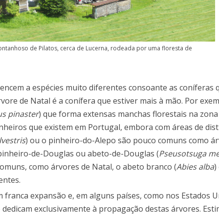
ntanhoso de Pilatos, cerca de Lucerna, rodeada por uma floresta de
encem a espécies muito diferentes consoante as coníferas 
rvore de Natal é a conífera que estiver mais à mão. Por exe
us pinaster
) que forma extensas manchas florestais na zona
nheiros que existem em Portugal, embora com áreas de dist
lvestris
) ou o pinheiro-do-Alepo são pouco comuns como ár
 pinheiro-de-Douglas ou abeto-de-Douglas (
Pseusotsuga men
comuns, como árvores de Natal, o abeto branco (
Abies alba
)
entes.
m franca expansão e, em alguns países, como nos Estados U
e dedicam exclusivamente à propagação destas árvores. Est