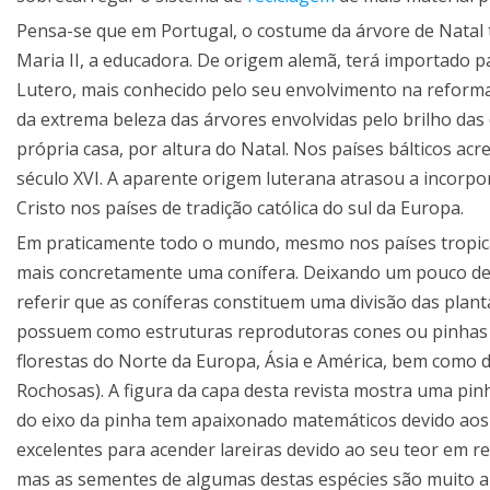
Pensa-se que em Portugal, o costume da árvore de Natal te
Maria II, a educadora. De origem alemã, terá importado p
Lutero, mais conhecido pelo seu envolvimento na reforma
da extrema beleza das árvores envolvidas pelo brilho das
própria casa, por altura do Natal. Nos países bálticos acre
século XVI. A aparente origem luterana atrasou a incorp
Cristo nos países de tradição católica do sul da Europa.
Em praticamente todo o mundo, mesmo nos países tropica
mais concretamente uma conífera. Deixando um pouco de
referir que as coníferas constituem uma divisão das pla
possuem como estruturas reprodutoras cones ou pinhas (
florestas do Norte da Europa, Ásia e América, bem como da
Rochosas). A figura da capa desta revista mostra uma pin
do eixo da pinha tem apaixonado matemáticos devido aos
excelentes para acender lareiras devido ao seu teor em r
mas as sementes de algumas destas espécies são muito 