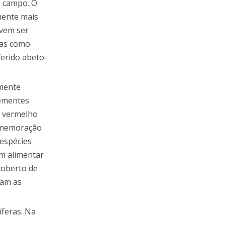
o campo. O
mente mais
evem ser
das como
eferido abeto-
lmente
sementes
o vermelho
comemoração
 espécies
im alimentar
coberto de
ram as
íferas. Na