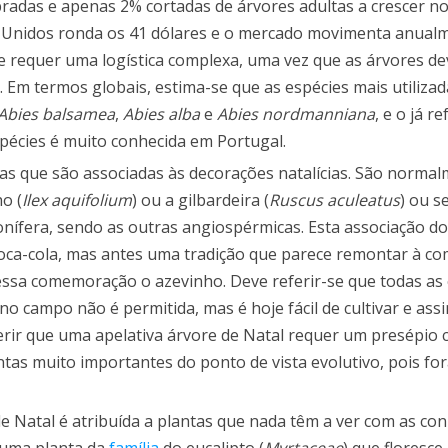
pradas e apenas 2% cortadas de árvores adultas a crescer n
s Unidos ronda os 41 dólares e o mercado movimenta anual
ue requer uma logística complexa, uma vez que as árvores d
 Em termos globais, estima-se que as espécies mais utiliza
Abies balsamea
,
Abies alba
e
Abies nordmanniana
, e o já r
écies é muito conhecida em Portugal.
tas que são associadas às decorações natalícias. São norma
o (
Ilex aquifolium
) ou a gilbardeira (
Ruscus aculeatus
) ou 
conífera, sendo as outras angiospérmicas. Esta associação d
 coca-cola, mas antes uma tradição que parece remontar à 
 nessa comemoração o azevinho. Deve referir-se que todas as
no campo não é permitida, mas é hoje fácil de cultivar e ass
erir que uma apelativa árvore de Natal requer um presépio 
as muito importantes do ponto de vista evolutivo, pois fo
e Natal é atribuída a plantas que nada têm a ver com as con