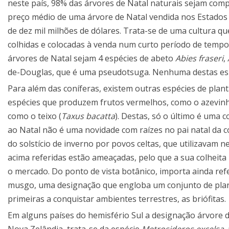
neste país, 98% das árvores de Natal naturais sejam com
preço médio de uma árvore de Natal vendida nos Estado
de dez mil milhões de dólares. Trata-se de uma cultura q
colhidas e colocadas à venda num curto período de tempo.
árvores de Natal sejam 4 espécies de abeto
Abies fraseri
,
de-Douglas, que é uma pseudotsuga. Nenhuma destas esp
Para além das coníferas, existem outras espécies de plan
espécies que produzem frutos vermelhos, como o azevinh
como o teixo (
Taxus bacatta
). Destas, só o último é uma 
ao Natal não é uma novidade com raízes no pai natal da
do solstício de inverno por povos celtas, que utilizavam
acima referidas estão ameaçadas, pelo que a sua colheita 
o mercado. Do ponto de vista botânico, importa ainda ref
musgo, uma designação que engloba um conjunto de plant
primeiras a conquistar ambientes terrestres, as briófitas.
Em alguns países do hemisfério Sul a designação árvore d