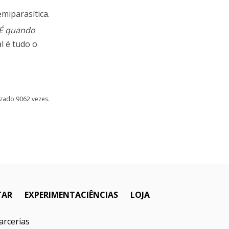
emiparasítica.
/É quando
l é tudo o
lizado 9062 vezes.
TAR
EXPERIMENTACIÊNCIAS
LOJA
arcerias