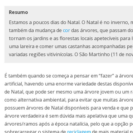
Resumo
Estamos a poucos dias do Natal. O Natal é no inverno, 
também da mudança de
cor
das árvores, que passam do
tornam os jardins e as florestas locais apetecíveis pa
uma lareira e comer umas castanhas acompanhadas pela
variadas regiões vitivinícolas. O São Martinho (11 de 
É também quando se começa a pensar em “fazer” a árvore
artificial, havendo uma enorme variedade destas disponí
de Natal, que pode ser mesmo uma árvore jovem ou um ram
como alternativa ambiental, para evitar que muitas árvor
possuem árvores de Natal disponíveis para venda e que 
árvore verdadeira é sem dúvida mais apelativa que uma q
árvores/ramos após a época natalícia, pelo que a opção 
sobrecarregar o sistema de
reciclagem
de mais material pl