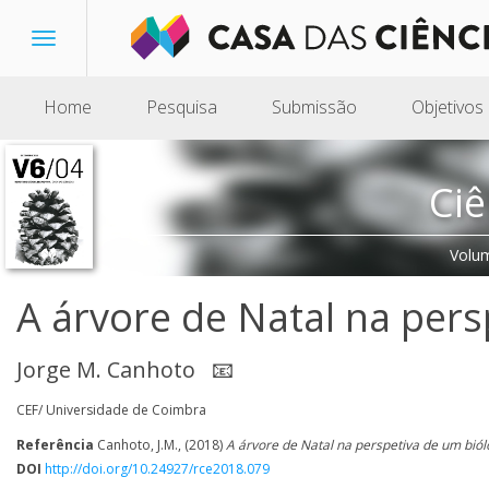
Toggle
navigation
Home
Pesquisa
Submissão
Objetivos
Ciê
Volu
A árvore de Natal na pers
Jorge M. Canhoto
📧
CEF/ Universidade de Coimbra
Referência
Canhoto, J.M., (2018)
A árvore de Natal na perspetiva de um bió
DOI
http://doi.org/10.24927/rce2018.079