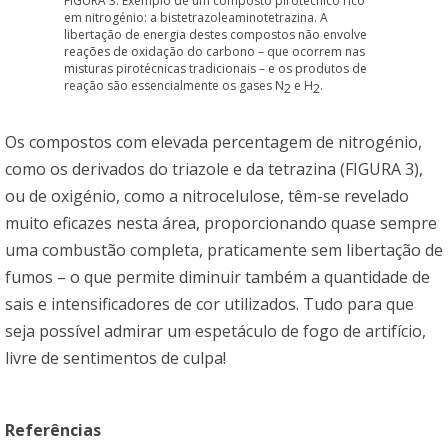
FIGURA 3. Exemplo de um composto pirotécnico rico
em nitrogénio: a bistetrazoleaminotetrazina. A
libertação de energia destes compostos não envolve
reações de oxidação do carbono – que ocorrem nas
misturas pirotécnicas tradicionais – e os produtos de
reação são essencialmente os gases N
e H
.
2
2
Os compostos com elevada percentagem de nitrogénio,
como os derivados do triazole e da tetrazina (FIGURA 3),
ou de oxigénio, como a nitrocelulose, têm-se revelado
muito eficazes nesta área, proporcionando quase sempre
uma combustão completa, praticamente sem libertação de
fumos – o que permite diminuir também a quantidade de
sais e intensificadores de cor utilizados. Tudo para que
seja possível admirar um espetáculo de fogo de artifício,
livre de sentimentos de culpa!
Referências