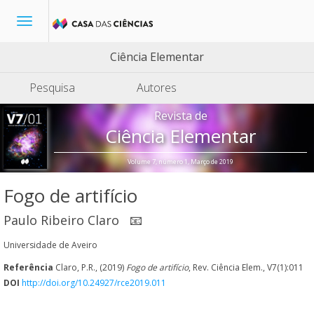
Toggle
navigation
Ciência Elementar
Pesquisa
Autores
Revista de
Ciência Elementar
Volume 7, número 1, Março de 2019
Fogo de artifício
Paulo Ribeiro Claro
📧
Universidade de Aveiro
Referência
Claro, P.R., (2019)
Fogo de artifício
, Rev. Ciência Elem., V7(1):011
DOI
http://doi.org/10.24927/rce2019.011