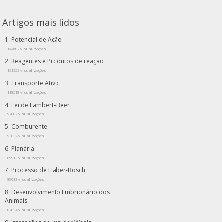
Artigos mais lidos
Potencial de Ação
147602 visualizações
Reagentes e Produtos de reação
121252 visualizações
Transporte Ativo
118518 visualizações
Lei de Lambert–Beer
97002 visualizações
Comburente
93837 visualizações
Planária
89913 visualizações
Processo de Haber-Bosch
89033 visualizações
Desenvolvimento Embrionário dos
Animais
87834 visualizações