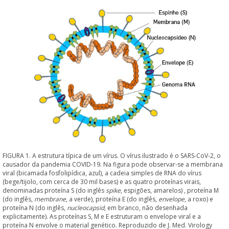
FIGURA 1. A estrutura típica de um vírus. O vírus ilustrado é o SARS-CoV-2, o
causador da pandemia COVID-19. Na figura pode observar-se a membrana
viral (bicamada fosfolipídica, azul), a cadeia simples de RNA do vírus
(bege/tijolo, com cerca de 30 mil bases) e as quatro proteínas virais,
denominadas proteína S (do inglês
spike
, espigões, amarelos) , proteína M
(do inglês,
membrane
, a verde), proteína E (do inglês,
envelope
, a roxo) e
proteína N (do inglês,
nucleocapsid
, em branco, não desenhada
explicitamente). As proteínas S, M e E estruturam o envelope viral e a
proteína N envolve o material genético. Reproduzido de J. Med. Virology