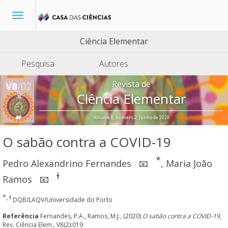
Toggle
navigation
Ciência Elementar
Pesquisa
Autores
Revista de
Ciência Elementar
Volume 8, número 2, Junho de 2020
O sabão contra a COVID-19
*
Pedro Alexandrino Fernandes
,
Maria João
📧
ɫ
Ramos
📧
*, ɫ
DQB/LAQV/Universidade do Porto
Referência
Fernandes, P.A., Ramos, M.J., (2020)
O sabão contra a COVID-19
,
Rev. Ciência Elem., V8(2):019