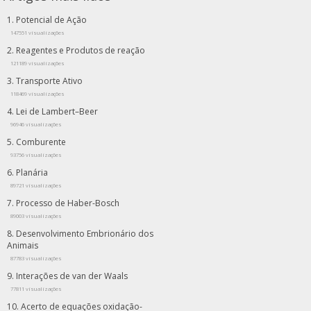
Potencial de Ação
147551 visualizações
Reagentes e Produtos de reação
121189 visualizações
Transporte Ativo
118469 visualizações
Lei de Lambert–Beer
96946 visualizações
Comburente
93756 visualizações
Planária
89721 visualizações
Processo de Haber-Bosch
89003 visualizações
Desenvolvimento Embrionário dos
Animais
87783 visualizações
Interações de van der Waals
77811 visualizações
Acerto de equações oxidação-