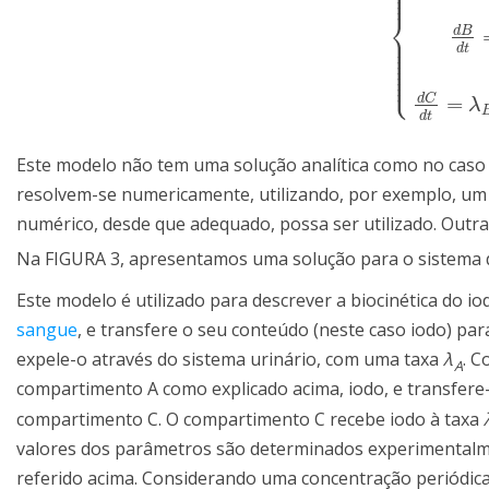
⎪
⎪
⎪
⎨
d
B
⎪
{
d
A
d
t
=
λ
C
A
C
⎪
⎪
d
t
⎪
⎪
⎪
⎪
⎩
⎪
d
C
=
λ
d
t
Este modelo não tem uma solução analítica como no caso 
resolvem-se numericamente, utilizando, por exemplo, u
numérico, desde que adequado, possa ser utilizado. Outra
Na FIGURA 3, apresentamos uma solução para o sistema 
Este modelo é utilizado para descrever a biocinética do 
sangue
, e transfere o seu conteúdo (neste caso iodo) p
expele-o através do sistema urinário, com uma taxa
λ
. C
A
compartimento A como explicado acima, iodo, e transfer
compartimento C. O compartimento C recebe iodo à taxa
valores dos parâmetros são determinados experimentalme
referido acima. Considerando uma concentração periódica