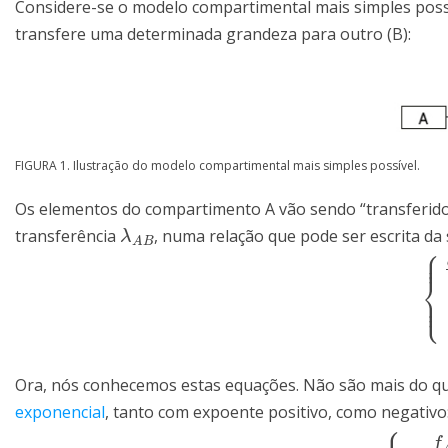
Considere-se o modelo compartimental mais simples poss
transfere uma determinada grandeza para outro (B):
FIGURA 1. Ilustração do modelo compartimental mais simples possível.
Os elementos do compartimento A vão sendo “transferid
transferência
, numa relação que pode ser escrita da
λ
A
B
λ
A
B
⎧
⎪
⎪
⎨
⎪
{
d
A
⎩
⎪
Ora, nós conhecemos estas equações. Não são mais do que
exponencial
, tanto com expoente positivo, como negativo
⎧
f