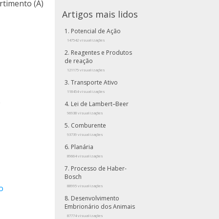
rtimento (A)
Artigos mais lidos
Potencial de Ação
147542 visualizações
Reagentes e Produtos
de reação
121175 visualizações
Transporte Ativo
118454 visualizações
e
Lei de Lambert–Beer
96938 visualizações
Comburente
93739 visualizações
Planária
89664 visualizações
Processo de Haber-
Bosch
o
88995 visualizações
Desenvolvimento
Embrionário dos Animais
87774 visualizações