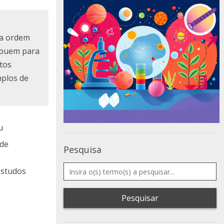
na ordem
ibuem para
ntos
mplos de
u
 de
Pesquisa
estudos
Pesquisar