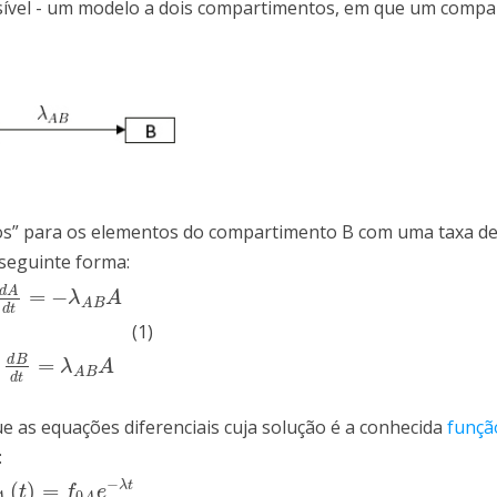
ível - um modelo a dois compartimentos, em que um compa
os” para os elementos do compartimento B com uma taxa d
 seguinte forma:
d
A
=
−
λ
A
A
B
d
t
(1)
d
t
=
−
λ
A
B
A
d
B
d
t
=
λ
A
B
A
d
B
=
λ
A
A
B
d
t
 as equações diferenciais cuja solução é a conhecida
funçã
:
−
(
)
=
λ
t
t
f
e
0