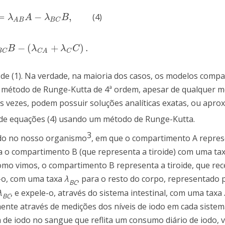
=
−
,
(4)
−
(
λ
A
B
+
λ
A
)
A
,
d
B
d
t
=
λ
A
B
A
−
λ
B
C
B
,
d
C
d
t
=
λ
B
C
B
−
(
λ
C
A
+
λ
C
C
)
.
λ
A
λ
B
B
C
A
B
−
(
+
)
.
B
λ
λ
C
B
C
C
C
A
de (1). Na verdade, na maioria dos casos, os modelos compa
m método de Runge-Kutta de 4ª ordem, apesar de qualquer 
s vezes, podem possuir soluções analíticas exatas, ou apro
de equações (4) usando um método de Runge-Kutta.
3
iodo no nosso organismo
, em que o compartimento A repres
ara o compartimento B (que representa a tiroide) com uma ta
omo vimos, o compartimento B representa a tiroide, que re
e-o, com uma taxa
λ
, para o resto do corpo, representado 
B
C
λ
, e expele-o, através do sistema intestinal, com uma taxa
B
C
nte através de medições dos níveis de iodo em cada siste
 de iodo no sangue que reflita um consumo diário de iodo, 