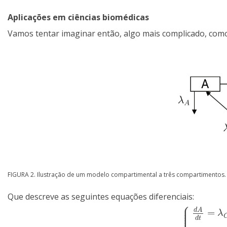
Aplicações em ciências biomédicas
Vamos tentar imaginar então, algo mais complicado, com
FIGURA 2. Ilustração de um modelo compartimental a três compartimentos.
Que descreve as seguintes equações diferenciais:
⎧
⎪
⎪
⎪
d
A
=
⎪
λ
⎪
d
t