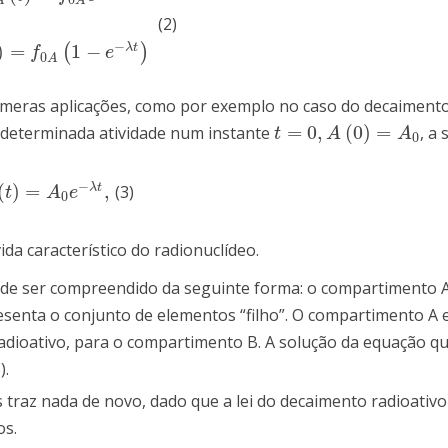
A
A
(2)
A
e
−
λ
t
f
B
(
t
)
=
f
0
A
(
1
−
e
−
λ
t
)
−
)
=
1
−
λ
t
(
)
f
e
0
A
meras aplicações, como por exemplo no caso do decaimento 
=
0
,
(
0
)
=
determinada atividade num instante
, a
t
=
0
,
A
(
0
)
=
A
0
t
A
A
0
−
(
)
=
,
λ
t
(3)
)
=
A
0
e
−
λ
t
,
t
A
e
0
da característico do radionuclídeo.
e ser compreendido da seguinte forma: o compartimento 
senta o conjunto de elementos “filho”. O compartimento A 
radioativo, para o compartimento B. A solução da equação q
).
traz nada de novo, dado que a lei do decaimento radioativo
os.