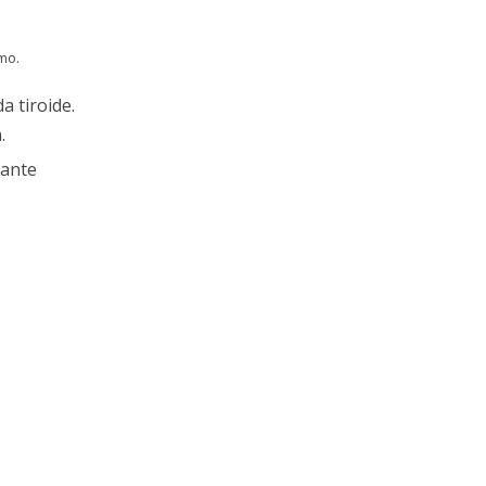
mo.
a tiroide.
.
tante