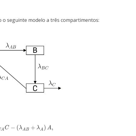
o o seguinte modelo a três compartimentos:
−
(
+
)
,
C
λ
λ
A
C
A
A
B
A