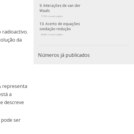
Interações de van der
Waals
77799 visualizações
Acerto de equações
oxidação-redução
radioactivo.
66381 visualizações
 solução da
Números já publicados
A representa
está a
ue descreve
 pode ser