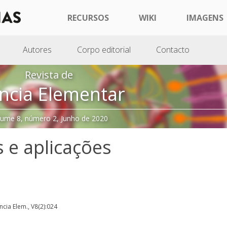
RECURSOS
WIKI
IMAGENS
Autores
Corpo editorial
Contacto
Revista de
ncia Elementar
lume 8, número 2, Junho de 2020
 e aplicações
ência Elem., V8(2):024