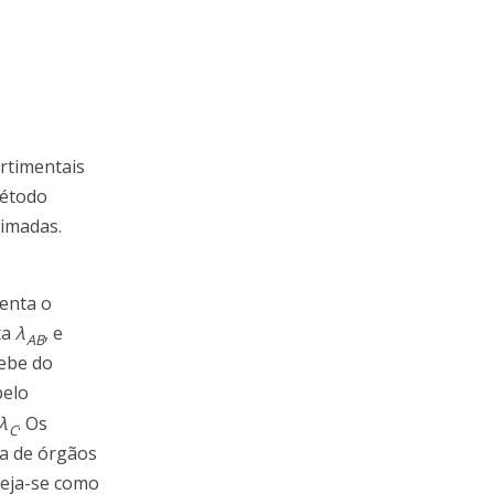
rtimentais
método
ximadas.
enta o
xa
λ
, e
A
B
cebe do
pelo
λ
. Os
C
ma de órgãos
veja-se como