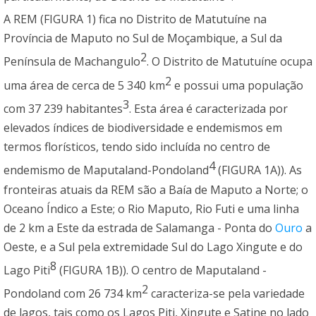
A REM (FIGURA 1) fica no Distrito de Matutuíne na
Província de Maputo no Sul de Moçambique, a Sul da
2
Península de Machangulo
. O Distrito de Matutuíne ocupa
2
uma área de cerca de 5 340 km
e possui uma população
3
com 37 239 habitantes
. Esta área é caracterizada por
elevados índices de biodiversidade e endemismos em
termos florísticos, tendo sido incluída no centro de
4
endemismo de Maputaland-Pondoland
(FIGURA 1A)). As
fronteiras atuais da REM são a Baía de Maputo a Norte; o
Oceano Índico a Este; o Rio Maputo, Rio Futi e uma linha
de 2 km a Este da estrada de Salamanga - Ponta do
Ouro
a
Oeste, e a Sul pela extremidade Sul do Lago Xingute e do
8
Lago Piti
(FIGURA 1B)). O centro de Maputaland -
2
Pondoland com 26 734 km
caracteriza-se pela variedade
de lagos, tais como os Lagos Piti, Xingute e Satine no lado