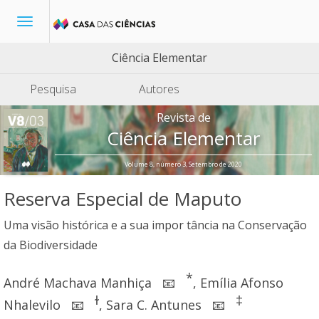
Toggle
navigation
Ciência Elementar
Pesquisa
Autores
Revista de
Ciência Elementar
Volume 8, número 3, Setembro de 2020
Reserva Especial de Maputo
Uma visão histórica e a sua impor tância na Conservação
da Biodiversidade
*
André Machava Manhiça
,
Emília Afonso
📧
ɫ
‡
Nhalevilo
,
Sara C. Antunes
📧
📧