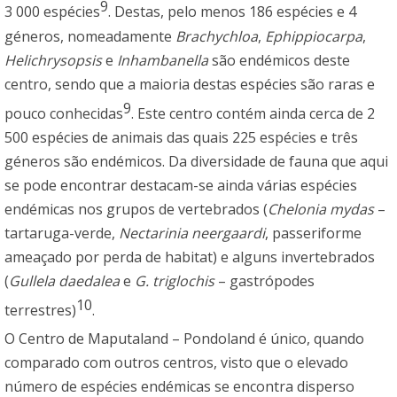
9
3 000 espécies
. Destas, pelo menos 186 espécies e 4
géneros, nomeadamente
Brachychloa
,
Ephippiocarpa
,
Helichrysopsis
e
Inhambanella
são endémicos deste
centro, sendo que a maioria destas espécies são raras e
9
pouco conhecidas
. Este centro contém ainda cerca de 2
500 espécies de animais das quais 225 espécies e três
géneros são endémicos. Da diversidade de fauna que aqui
se pode encontrar destacam-se ainda várias espécies
endémicas nos grupos de vertebrados (
Chelonia mydas
–
tartaruga-verde,
Nectarinia neergaardi
, passeriforme
ameaçado por perda de habitat) e alguns invertebrados
(
Gullela daedalea
e
G. triglochis
– gastrópodes
10
terrestres)
.
O Centro de Maputaland – Pondoland é único, quando
comparado com outros centros, visto que o elevado
número de espécies endémicas se encontra disperso