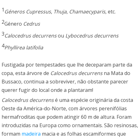
1
Géneros Cupressus
,
Thuja
,
Chamaecyparis
, etc.
2
Género
Cedrus
3
Calocedrus decurrens
ou
Lybocedrus decurrens
4
Phyllirea latifolia
Fustigada por tempestades que lhe deceparam parte da
copa, esta árvore de
Calocedrus decurrens
na Mata do
Bussaco, continua a sobreviver, não obstante parecer
querer fugir do local onde a plantaram!
Calocedrus decurrens
é uma espécie originária da costa
Oeste da América-do-Norte, com árvores perenifólias
hermafroditas que podem atingir 60 m de altura. Foram
introduzidas na Europa como ornamentais. São resinosas,
formam
madeira
macia e as folhas escamiformes que