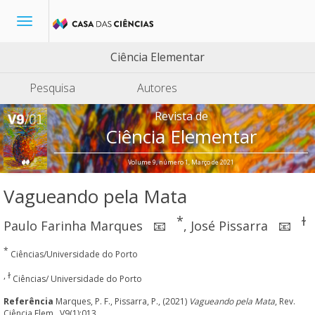
Toggle
navigation
Ciência Elementar
Pesquisa
Autores
Revista de
Ciência Elementar
Volume 9, número 1, Março de 2021
Vagueando pela Mata
*
ɫ
Paulo Farinha Marques
,
José Pissarra
📧
📧
*
Ciências/Universidade do Porto
, ɫ
Ciências/ Universidade do Porto
Referência
Marques, P. F., Pissarra, P., (2021)
Vagueando pela Mata
, Rev.
Ciência Elem., V9(1):013