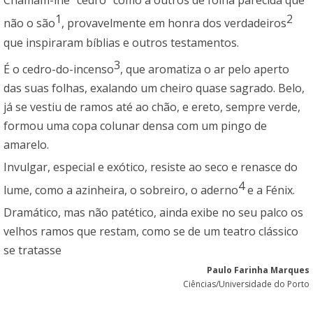
Chamam-lhe “cedro” como a outros de folha parecida que
1
2
não o são
, provavelmente em honra dos verdadeiros
que inspiraram bíblias e outros testamentos.
3
É o cedro-do-incenso
, que aromatiza o ar pelo aperto
das suas folhas, exalando um cheiro quase sagrado. Belo,
já se vestiu de ramos até ao chão, e ereto, sempre verde,
formou uma copa colunar densa com um pingo de
amarelo.
Invulgar, especial e exótico, resiste ao seco e renasce do
4
lume, como a azinheira, o sobreiro, o aderno
e a Fénix.
Dramático, mas não patético, ainda exibe no seu palco os
velhos ramos que restam, como se de um teatro clássico
se tratasse
Paulo Farinha Marques
Ciências/Universidade do Porto