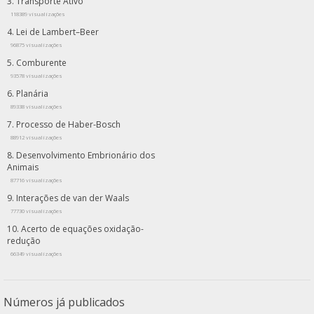
Transporte Ativo
118389 visualizações
Lei de Lambert–Beer
96875 visualizações
Comburente
93578 visualizações
Planária
89338 visualizações
Processo de Haber-Bosch
88912 visualizações
Desenvolvimento Embrionário dos
Animais
87716 visualizações
Interações de van der Waals
77730 visualizações
Acerto de equações oxidação-
redução
66349 visualizações
Números já publicados