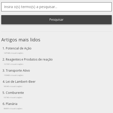
Pesquisar
Artigos mais lidos
Potencial de Ação
147548 visualizações
Reagentes e Produtos de reação
121181 visualizações
Transporte Ativo
118460 visualizações
Lei de Lambert–Beer
96940 visualizações
Comburente
93746 visualizações
Planária
89699 visualizações