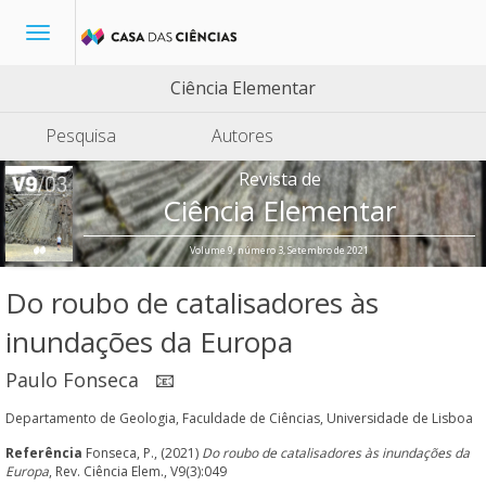
Toggle
navigation
Ciência Elementar
Pesquisa
Autores
Revista de
Ciência Elementar
Volume 9, número 3, Setembro de 2021
Do roubo de catalisadores às
inundações da Europa
Paulo Fonseca
📧
Departamento de Geologia, Faculdade de Ciências, Universidade de Lisboa
Referência
Fonseca, P., (2021)
Do roubo de catalisadores às inundações da
Europa
, Rev. Ciência Elem., V9(3):049