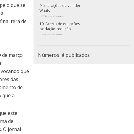
 pelo que se
Interações de van der
Waals
 a
77742 visualizações
inal terá de
Acerto de equações
oxidação-redução
66364 visualizações
0 de março
Números já publicados
al
invocando que
ores das
ramento de
o que a
que este
ema de
. O jornal