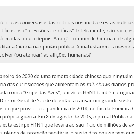
rio das conversas e das notícias nos média e estas notícia
icos” e a “previsões científicas”. Infelizmente, não raro, es
nfirmadas pouco depois. A noção comum de Ciência é de alg
ditar a Ciência na opinião pública. Afinal estaremos mesmo a
solver (ou atenuar) as aflições humanas?
janeiro de 2020 de uma remota cidade chinesa que ninguém 
eria das curiosidades que alimentam os
talk shows
diários p
rada com a “Gripe das Aves”, um vírus H5N1 também origina
 Diretor Geral de Saúde de então a causar um grande susto
te ao que provocou a pandemia de 2018, no fim da Primeira 
própria guerra. Em 8 de agosto de 2005, o jornal Público 
 esta estirpe H1N1 que levara ao sacrifício de milhões de a
planos de proteção sanitária, o susto dissipou-se sem que