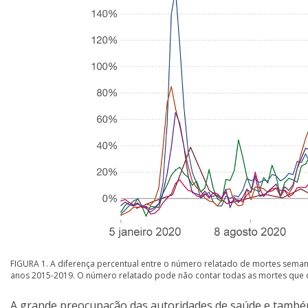
FIGURA 1. A diferença percentual entre o número relatado de mortes se
anos 2015-2019. O número relatado pode não contar todas as mortes que o
A grande preocupação das autoridades de saúde e também 