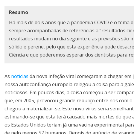
Resumo
Há mais de dois anos que a pandemia COVID é o tema diá
sempre acompanhadas de referências a “resultados científ
resultados mudam no dia seguinte e as previsões são i
sólido e perene, pelo que esta experiência pode desacre
Ciência e que poderemos esperar dos cientistas para re
As
notícias
da nova infeção viral começaram a chegar em 
nossa autoconfiança europeia relegou a coisa para a gal
noticiosos. Em poucos dias, a coisa começou a ser compa
que, em 2005, provocou grande rebuliço entre nós com o
chegou a materializar-se. Este novo vírus seria semelhan
estimando-se que esta terá causado mais mortes do que a 
os Estados Unidos teriam já uma vacina experimental para
de pelo menos 57 humanos. Depois do anúncio de grandes 