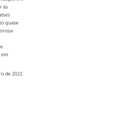
r às
aíses
nto quase
lorosa
de
, em
iro de 2022.