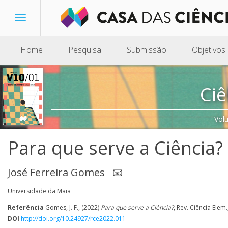
Toggle
navigation
Home
Pesquisa
Submissão
Objetivos
Ciê
Vol
Para que serve a Ciência?
José Ferreira Gomes
📧
Universidade da Maia
Referência
Gomes, J. F., (2022)
Para que serve a Ciência?
, Rev. Ciência Elem.
DOI
http://doi.org/10.24927/rce2022.011