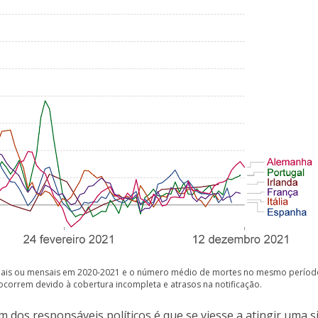
manais ou mensais em 2020-2021 e o número médio de mortes no mesmo períod
correm devido à cobertura incompleta e atrasos na notificação.
dos responsáveis políticos é que se viesse a atingir uma 