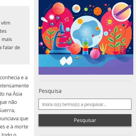
s vêm
tes
o mais
 falar de
conhecia e a
retensamente
Pesquisa
do na Ásia
 que não
Guerra,
anunciava que
Pesquisar
ves e à morte
 todo o