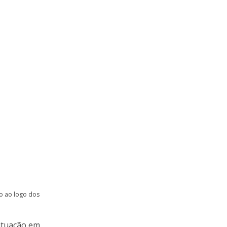
o ao logo dos
situação em