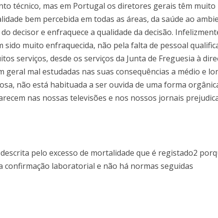
to técnico, mas em Portugal os diretores gerais têm muito
alidade bem percebida em todas as áreas, da saúde ao ambie
e do decisor e enfraquece a qualidade da decisão. Infelizment
em sido muito enfraquecida, não pela falta de pessoal qualif
os serviços, desde os serviços da Junta de Freguesia à dire
em geral mal estudadas nas suas consequências a médio e lo
rosa, não está habituada a ser ouvida de uma forma orgânic
parecem nas nossas televisões e nos nossos jornais prejudic
descrita pelo excesso de mortalidade que é registado2 porq
a confirmação laboratorial e não há normas seguidas