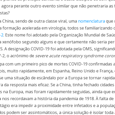
 agora perante outro evento similar que não penetraria as 
istas?
a China, sendo de outra classe viral, uma
nomenclatura
que 
 formação acelerada em virologia, todos se familiarizando
-2
. Este nome foi adotado pela Organização Mundial de Saú
ia xenófobo segundo alguns e que certamente não seria per
 A designação COVID-19 foi adotada pela OMS, significand
V-2, o acrónimo de
severe acute respiratory syndrome coron
opa com um primeiro pico de mortes COVID-19 confirmadas a
pois, muito rapidamente, em Espanha, Reino Unido e França,
u-se uma situação de escândalo por a Europa se tornar rapi
a da resposta mais eficaz. Se a China, tinha fechado cidades
eis na Europa, mas foram rapidamente seguidas, ainda que 
 nos recordavam a história da pandemia de 1918. À falta de
ontágio era impedir a proximidade entre infetados e a popula
os podem ser assintomáticos, a única solução é isolar toda