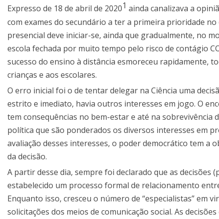
1
Expresso de 18 de abril de 2020
ainda canalizava a opini
com exames do secundário a ter a primeira prioridade no (
presencial deve iniciar-se, ainda que gradualmente, no 
escola fechada por muito tempo pelo risco de contágio 
sucesso do ensino à distância esmoreceu rapidamente, to
crianças e aos escolares.
O erro inicial foi o de tentar delegar na Ciência uma deci
estrito e imediato, havia outros interesses em jogo. O e
tem consequências no bem-estar e até na sobrevivência d
política que são ponderados os diversos interesses em pre
avaliação desses interesses, o poder democrático tem a o
da decisão.
A partir desse dia, sempre foi declarado que as decisões (
estabelecido um processo formal de relacionamento entre o
Enquanto isso, cresceu o número de “especialistas” em vi
solicitações dos meios de comunicação social. As decisõe