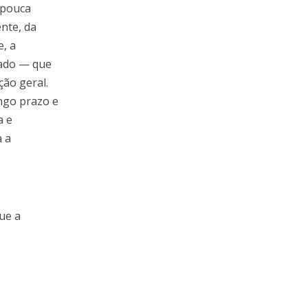
 pouca
nte, da
e, a
icado — que
ção geral.
ngo prazo e
a e
a a
ue a