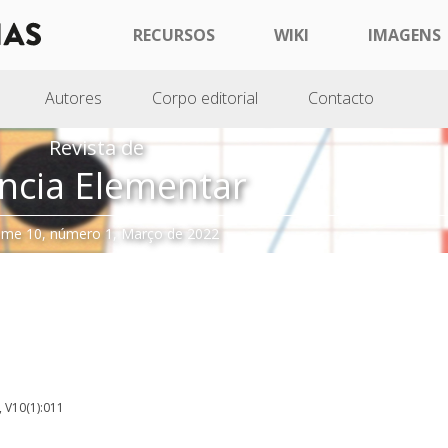
RECURSOS
WIKI
IMAGENS
Autores
Corpo editorial
Contacto
Revista de
ncia Elementar
ume 10, número 1, Março de 2022
, V10(1):011