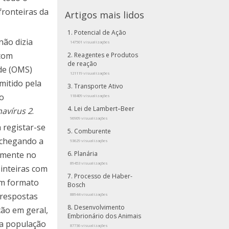
fronteiras da
Artigos mais lidos
Potencial de Ação
não dizia
147501 visualizações
 com
Reagentes e Produtos
de reação
de (OMS)
121119 visualizações
mitido pela
Transporte Ativo
o
118409 visualizações
Lei de Lambert–Beer
avírus 2
.
96909 visualizações
 registar-se
Comburente
 chegando a
93629 visualizações
damente no
Planária
89453 visualizações
 inteiras com
Processo de Haber-
em formato
Bosch
 respostas
88944 visualizações
Desenvolvimento
ção em geral,
Embrionário dos Animais
 a população
87736 visualizações