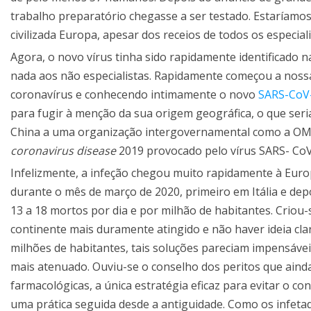
trabalho preparatório chegasse a ser testado. Estaríamos
civilizada Europa, apesar dos receios de todos os especial
Agora, o novo vírus tinha sido rapidamente identificado n
nada aos não especialistas. Rapidamente começou a nossa
coronavírus e conhecendo intimamente o novo
SARS-CoV
para fugir à menção da sua origem geográfica, o que ser
China a uma organização intergovernamental como a OMS.
coronavirus disease
2019 provocado pelo vírus SARS- Co
Infelizmente, a infeção chegou muito rapidamente à Eur
durante o mês de março de 2020, primeiro em Itália e de
13 a 18 mortos por dia e por milhão de habitantes. Crio
continente mais duramente atingido e não haver ideia clar
milhões de habitantes, tais soluções pareciam impensáv
mais atenuado. Ouviu-se o conselho dos peritos que ainda
farmacológicas, a única estratégia eficaz para evitar o c
uma prática seguida desde a antiguidade. Como os infetad