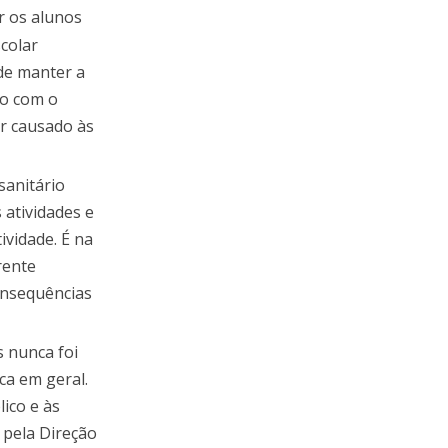
r os alunos
scolar
de manter a
mo com o
r causado às
sanitário
 atividades e
vidade. É na
rente
consequências
s nunca foi
ca em geral.
ico e às
 pela Direção