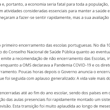
 e, portanto, a economia seria fatal para toda a população,
 atividades consideradas essenciais para manter a saúde e
çaram a fazer-se sentir rapidamente, mas a sua avaliação f
 primeiro encerramento das escolas portuguesas. No dia 1
ão do Conselho Nacional de Saúde Pública quanto ao eventu
o emite a recomendação de não encerramento das Escolas, 
, enquanto a OMS declarava a Pandemia COVID-19 e os diret
ncerramento. Poucas horas depois o Governo anuncia o encer
que foi seguida com aplauso generalizado: A vida vale mais d
ncerradas até ao fim do ano escolar, sendo dos países em 
uição das aulas presenciais foi rapidamente montado um sist
visão. Esta transição foi muito aplaudida ao longo de meses