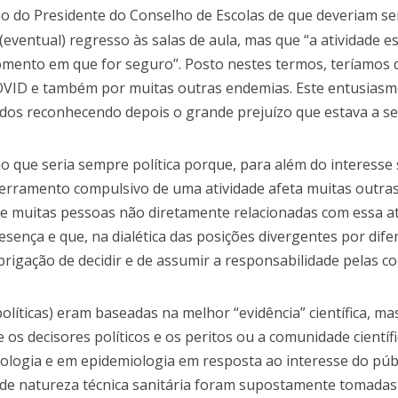
ão do Presidente do Conselho de Escolas de que deveriam se
eventual) regresso às salas de aula, mas que “a atividade e
momento em que for seguro”. Posto nestes termos, teríamos 
COVID e também por muitas outras endemias. Este entusias
dos reconhecendo depois o grande prejuízo que estava a se
são que seria sempre política porque, para além do interesse 
ncerramento compulsivo de uma atividade afeta muitas outras
e muitas pessoas não diretamente relacionadas com essa ati
sença e que, na dialética das posições divergentes por dife
brigação de decidir e de assumir a responsabilidade pelas 
políticas) eram baseadas na melhor “evidência” científica, ma
s decisores políticos e os peritos ou a comunidade científi
rologia e em epidemiologia em resposta ao interesse do públ
s de natureza técnica sanitária foram supostamente tomadas