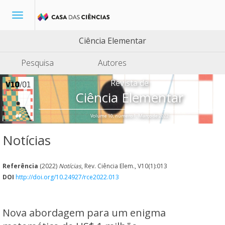
Toggle
navigation
Ciência Elementar
Pesquisa
Autores
Revista de
Ciência Elementar
Volume 10, número 1, Março de 2022
Notícias
Referência
(2022)
Notícias
, Rev. Ciência Elem., V10(1):013
DOI
http://doi.org/10.24927/rce2022.013
Nova abordagem para um enigma