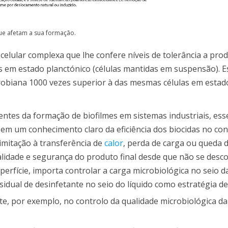
que afetam a sua formação.
elular complexa que lhe confere níveis de tolerância a pro
 em estado planctónico (células mantidas em suspensão). E
crobiana 1000 vezes superior à das mesmas células em estad
tes da formação de biofilmes em sistemas industriais, ess
sem um conhecimento claro da eficiência dos biocidas no con
limitação à transferência de
calor
, perda de carga ou queda 
alidade e segurança do produto final desde que não se desc
rfície, importa controlar a carga microbiológica no seio da 
dual de desinfetante no seio do líquido como estratégia de
ente, por exemplo, no controlo da qualidade microbiológica d