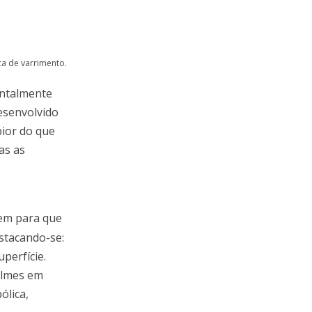
ca de varrimento.
entalmente
esenvolvido
pior do que
as as
uem para que
stacando-se:
perfície.
ilmes em
ólica,