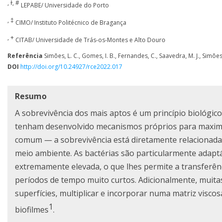
, ɫ, #
LEPABE/ Universidade do Porto
, ‡
CIMO/ Instituto Politécnico de Bragança
, +
CITAB/ Universidade de Trás-os-Montes e Alto Douro
Referência
Simões, L. C., Gomes, I. B., Fernandes, C., Saavedra, M. J., Simões
DOI
http://doi.org/10.24927/rce2022.017
Resumo
A sobrevivência dos mais aptos é um princípio biológico
tenham desenvolvido mecanismos próprios para maximiz
comum — a sobrevivência está diretamente relacionada 
meio ambiente. As bactérias são particularmente adaptá
extremamente elevada, o que lhes permite a transferênc
períodos de tempo muito curtos. Adicionalmente, muitas
superfícies, multiplicar e incorporar numa matriz vis
1
biofilmes
.