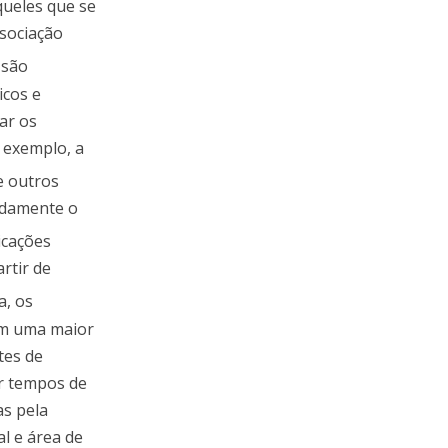
queles que se
sociação
 são
icos e
ar os
 exemplo, a
e outros
eadamente o
licações
rtir de
a, os
em uma maior
tes de
er tempos de
as pela
l e área de