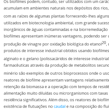
Os biofilmes podem, contudo, ser utilizados com um cará
acumulam em ambientes naturais nos depósitos dos rios,
com as raízes de algumas plantas fornecendo-lhes alguns
utilizados em biotecnologia ambiental, com grande suce
inorgânicos de águas contaminadas e na biorremediação d
biofilmes apresentam inúmeras vantagens, podendo ser u
20
produção de vinagre por oxidação biológica do etanol
,
produtos de interesse industrial obtidos usando biofilm
alginato e o gelano (polissacáridos de interesse industrial
farmacêuticas através da produção de metabolitos secundá
minério são exemplos de outros bioprocessos onde o uso
reatores de biofilme apresentam vantagens relativamen
retenção da biomassa e a operação com tempos de residênc
alimentação muito diluídas ou microrganismos com taxas 
residência significativos. Além disso, os reatores de biofi
existência de flutuações no
caudal
e na composição do flu