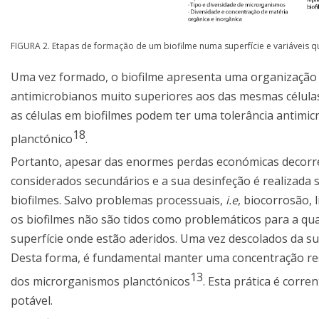
FIGURA 2. Etapas de formação de um biofilme numa superfície e variáveis 
Uma vez formado, o biofilme apresenta uma organização c
antimicrobianos muito superiores aos das mesmas células
as células em biofilmes podem ter uma tolerância antimi
18
planctónico
.
Portanto, apesar das enormes perdas económicas decorren
considerados secundários e a sua desinfeção é realizada 
biofilmes. Salvo problemas processuais,
i.e
, biocorrosão, 
os biofilmes não são tidos como problemáticos para a qu
superfície onde estão aderidos. Uma vez descolados da supe
Desta forma, é fundamental manter uma concentração resi
13
dos microrganismos planctónicos
. Esta prática é corr
potável.