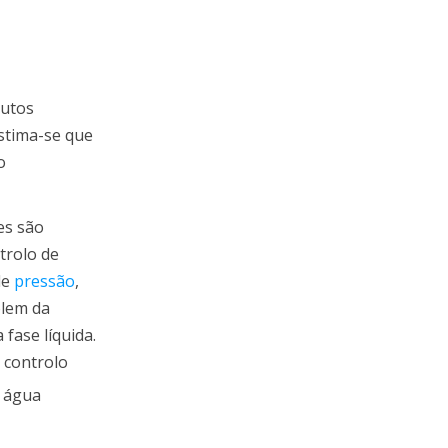
dutos
stima-se que
o
es são
trolo de
de
pressão
,
olem da
fase líquida.
 controlo
a água