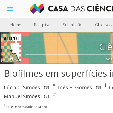
Toggle
navigation
Home
Pesquisa
Submissão
Objetivos
Ciê
Vol
Biofilmes em superfícies i
*
ɫ
Lúcia C. Simões
,
Inês B. Gomes
,
C
📧
📧
#
Manuel Simões
📧
*
CEB/ Universidade do Minho