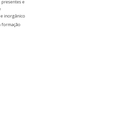
s presentes e
e
 e inorgânico
na formação