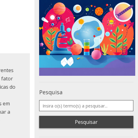
rentes
 fator
icas do
Pesquisa
as em
xar a
o
Pesquisar