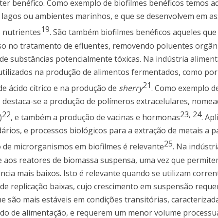
cter benéfico. Como exemplo de biofilmes benéficos temos a
 lagos ou ambientes marinhos, e que se desenvolvem em as
19
 nutrientes
. São também biofilmes benéficos aqueles que
sso no tratamento de efluentes, removendo poluentes orgân
e substâncias potencialmente tóxicas. Na indústria aliment
tilizados na produção de alimentos fermentados, como por
21
 de ácido cítrico e na produção de
sherry
. Como exemplo d
es destaca-se a produção de polímeros extracelulares, nom
22
23
,
24
)
, e também a produção de vacinas e hormonas
. Ap
rios, e processos biológicos para a extração de metais a pa
25
 de microrganismos em biofilmes é relevante
. Na indústri
te aos reatores de biomassa suspensa, uma vez que permit
ia mais baixos. Isto é relevante quando se utilizam corren
de replicação baixas, cujo crescimento em suspensão requ
lme são mais estáveis em condições transitórias, caracterizad
ido de alimentação, e requerem um menor volume processua