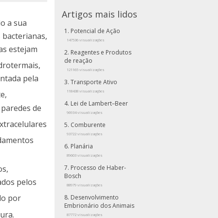
Artigos mais lidos
o a sua
Potencial de Ação
 bacterianas,
147536 visualizações
as estejam
Reagentes e Produtos
de reação
drotermais,
121165 visualizações
entada pela
Transporte Ativo
118438 visualizações
e,
Lei de Lambert–Beer
 paredes de
96934 visualizações
xtracelulares
Comburente
93722 visualizações
ndamentos
Planária
89603 visualizações
os,
Processo de Haber-
Bosch
ados pelos
88979 visualizações
do por
Desenvolvimento
Embrionário dos Animais
ura.
87772 visualizações