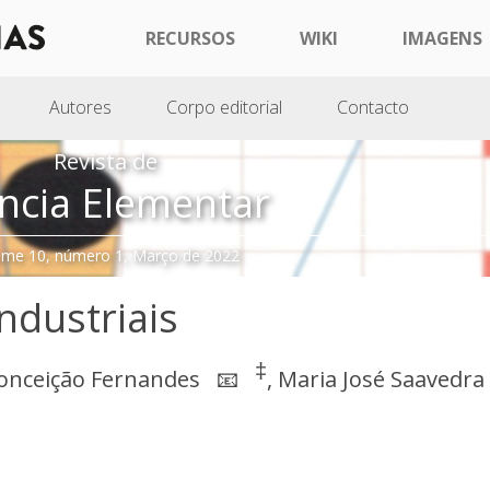
RECURSOS
WIKI
IMAGENS
Autores
Corpo editorial
Contacto
Revista de
ncia Elementar
ume 10, número 1, Março de 2022
ndustriais
‡
onceição Fernandes
,
Maria José Saavedra
📧