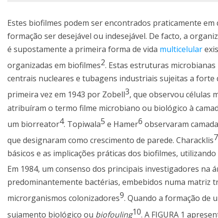
Estes biofilmes podem ser encontrados praticamente em 
formação ser desejável ou indesejável. De facto, a organi
é supostamente a primeira forma de vida
multicelular
exis
2
organizadas em biofilmes
. Estas estruturas microbiana
centrais nucleares e tubagens industriais sujeitas a forte
3
primeira vez em 1943 por Zobell
, que observou células 
atribuíram o termo filme microbiano ou biológico à camad
4
5
6
um biorreator
. Topiwala
e Hamer
observaram camadas 
7
que designaram como crescimento de parede. Characklis
básicos e as implicações práticas dos biofilmes, utilizand
Em 1984, um consenso dos principais investigadores na 
predominantemente bactérias, embebidos numa matriz tri
9
microrganismos colonizadores
. Quando a formação de u
10
sujamento biológico ou
biofouling
. A FIGURA 1 apresen