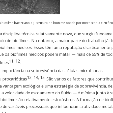
m biofilme bacteriano. C) Estrutura do biofilme obtida por microscopia eletróni
ma disciplina técnica relativamente nova, que surgiu fundam
lo de biofilmes. No entanto, a maior parte do trabalho já d
iofilmes médicos. Esses têm uma reputação drasticamente 
 que os biofilmes médicos podem matar — mais de 65% de tod
11
,
12
ilmes
.
importância na sobrevivência das células microbianas,
13
,
14
,
15
u procarióticas
. São vários os fatores que contrib
 vantagem ecológica e uma estratégia de sobrevivência, de
ii) a velocidade de escoamento do fluido — é mínima junto à su
ofilme são relativamente estocásticos. A formação de biof
de variáveis processuais que influenciam a atividade metab