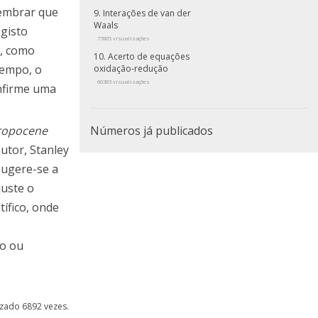
lembrar que
Interações de van der
Waals
gisto
77805 visualizações
o, como
Acerto de equações
tempo, o
oxidação-redução
66383 visualizações
onfirme uma
ropocene
Números já publicados
utor, Stanley
 sugere-se a
juste o
tífico, onde
no ou
lizado 6892 vezes.