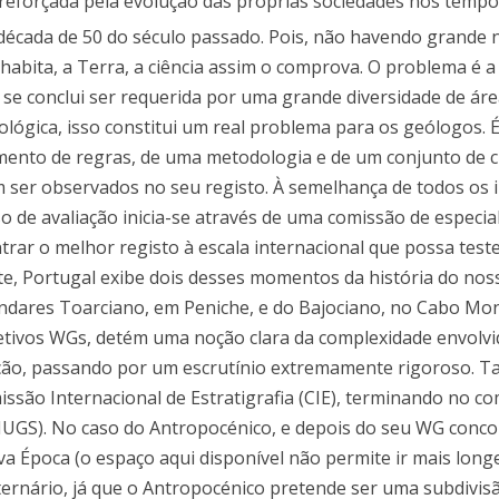
reforçada pela evolução das próprias sociedades nos tempo
la década de 50 do século passado. Pois, não havendo grande
habita, a Terra, a ciência assim o comprova. O problema é 
e conclui ser requerida por uma grande diversidade de área
ológica, isso constitui um real problema para os geólogos. 
ento de regras, de uma metodologia e de um conjunto de cr
 ser observados no seu registo. À semelhança de todos os i
o de avaliação inicia-se através de uma comissão de especial
rar o melhor registo à escala internacional que possa tes
te, Portugal exibe dois desses momentos da história do nos
 andares Toarciano, em Peniche, e do Bajociano, no Cabo Mo
etivos WGs, detém uma noção clara da complexidade envolvi
ção, passando por um escrutínio extremamente rigoroso. T
ssão Internacional de Estratigrafia (CIE), terminando no co
IUGS). No caso do Antropocénico, e depois do seu WG conc
va Época (o espaço aqui disponível não permite ir mais long
ernário, já que o Antropocénico pretende ser uma subdivisã