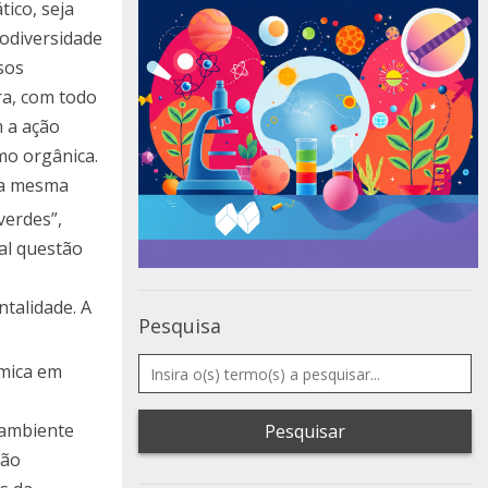
ico, seja
iodiversidade
sos
ra, com todo
m a ação
mo orgânica.
 a mesma
verdes”,
tal questão
talidade. A
Pesquisa
ímica em
 ambiente
Pesquisar
ção