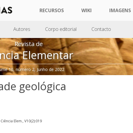
RECURSOS
WIKI
IMAGENS
Autores
Corpo editorial
Contacto
Revista de
ncia Elementar
ume 10, número 2, Junho de 2022
ade geológica
. Ciência Elem., V10(2):019