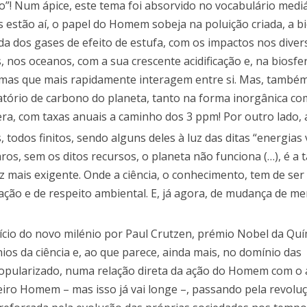
! Num ápice, este tema foi absorvido no vocabulário mediát
s estão aí, o papel do Homem sobeja na poluição criada, a b
a dos gases de efeito de estufa, com os impactos nos diver
 nos oceanos, com a sua crescente acidificação e, na biosfe
stemas que mais rapidamente interagem entre si. Mas, també
vatório de carbono do planeta, tanto na forma inorgânica co
ra, com taxas anuais a caminho dos 3 ppm! Por outro lado,
 todos finitos, sendo alguns deles à luz das ditas “energias 
os, sem os ditos recursos, o planeta não funciona (…), é a 
z mais exigente. Onde a ciência, o conhecimento, tem de ser
ão e de respeito ambiental. E, já agora, de mudança de men
nício do novo milénio por Paul Crutzen, prémio Nobel da Qu
os da ciência e, ao que parece, ainda mais, no domínio das
popularizado, numa relação direta da ação do Homem com o
meiro Homem – mas isso já vai longe –, passando pela revolu