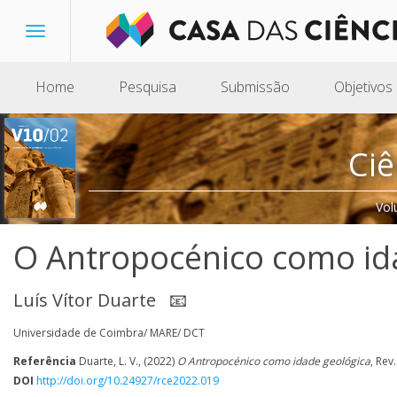
Toggle
navigation
Home
Pesquisa
Submissão
Objetivos
Ciê
Vol
O Antropocénico como id
Luís Vítor Duarte
📧
Universidade de Coimbra/ MARE/ DCT
Referência
Duarte, L. V., (2022)
O Antropocénico como idade geológica
, Rev
DOI
http://doi.org/10.24927/rce2022.019