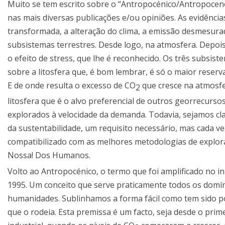
Muito se tem escrito sobre o “Antropocénico/Antropoceno”
nas mais diversas publicações e/ou opiniões. As evidência
transformada, a alteração do clima, a emissão desmesurad
subsistemas terrestres. Desde logo, na atmosfera. Depois,
o efeito de stress, que lhe é reconhecido. Os três subsi
sobre a litosfera que, é bom lembrar, é só o maior reser
E de onde resulta o excesso de CO
que cresce na atmosfe
2
litosfera que é o alvo preferencial de outros georrecursos,
explorados à velocidade da demanda. Todavia, sejamos clar
da sustentabilidade, um requisito necessário, mas cada ve
compatibilizado com as melhores metodologias de exploraç
Nossa! Dos Humanos.
Volto ao Antropocénico, o termo que foi amplificado no i
1995. Um conceito que serve praticamente todos os domíni
humanidades. Sublinhamos a forma fácil como tem sido 
que o rodeia. Esta premissa é um facto, seja desde o pri