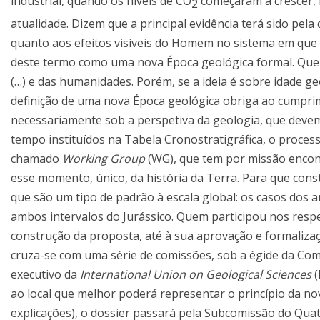
industrial, quando os níveis de CO
começaram a crescer, 
2
atualidade. Dizem que a principal evidência terá sido pe
quanto aos efeitos visíveis do Homem no sistema em que 
deste termo como uma nova Época geológica formal. Que s
(…) e das humanidades. Porém, se a ideia é sobre idade ge
definição de uma nova Época geológica obriga ao cumprim
necessariamente sob a perspetiva da geologia, que devem
tempo instituídos na Tabela Cronostratigráfica, o process
chamado
Working Group
(WG), que tem por missão encont
esse momento, único, da história da Terra. Para que cons
que são um tipo de padrão à escala global: os casos dos
ambos intervalos do Jurássico. Quem participou nos resp
construção da proposta, até à sua aprovação e formaliza
cruza-se com uma série de comissões, sob a égide da Comi
executivo da
International Union on Geological Sciences
(
ao local que melhor poderá representar o princípio da no
explicações), o dossier passará pela Subcomissão do Quat