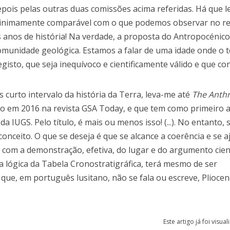
epois pelas outras duas comissões acima referidas. Há que 
é minimamente comparável com o que podemos observar no re
s anos de história! Na verdade, a proposta do Antropocénic
comunidade geológica. Estamos a falar de uma idade onde o 
egisto, que seja inequívoco e cientificamente válido e que c
 curto intervalo da história da Terra, leva-me até
The Anth
do em 2016 na revista GSA Today, e que tem como primeiro a
da IUGS. Pelo título, é mais ou menos isso! (...). No entanto,
nceito. O que se deseja é que se alcance a coerência e se a
o com a demonstração, efetiva, do lugar e do argumento cien
 lógica da Tabela Cronostratigráfica, terá mesmo de ser
que, em português lusitano, não se fala ou escreve, Plioce
Este artigo já foi visua