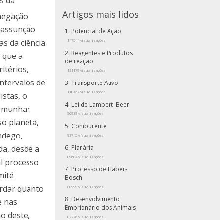
s da
Artigos mais lidos
 negação
a assunção
Potencial de Ação
s da ciência
147544 visualizações
Reagentes e Produtos
É que a
de reação
itérios,
121179 visualizações
ntervalos de
Transporte Ativo
118457 visualizações
istas, o
Lei de Lambert–Beer
temunhar
96939 visualizações
so planeta,
Comburente
ndego,
93745 visualizações
da, desde a
Planária
89684 visualizações
al processo
Processo de Haber-
mité
Bosch
ordar quanto
88999 visualizações
Desenvolvimento
e nas
Embrionário dos Animais
o deste,
87776 visualizações