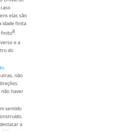
 caso
ens elas são
idade finita
8
finito
.
iverso e a
tro do
ão
.
utras, não
ireções.
m não haver
em sentido
onstruído.
destacar a