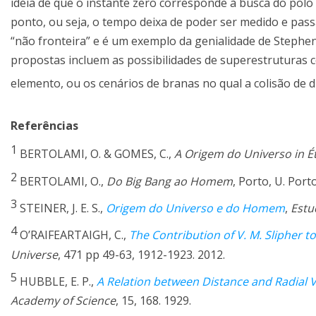
ideia de que o instante zero corresponde à busca do polo 
ponto, ou seja, o tempo deixa de poder ser medido e passa
“não fronteira” e é um exemplo da genialidade de Stephen
propostas incluem as possibilidades de superestruturas
elemento, ou os cenários de branas no qual a colisão de
Referências
1
BERTOLAMI, O. & GOMES, C.,
A Origem do Universo in Éti
2
BERTOLAMI, O.,
Do Big Bang ao Homem
, Porto, U. Port
3
STEINER, J. E. S.,
Origem do Universo e do Homem
,
Estu
4
O’RAIFEARTAIGH, C.,
The Contribution of V. M. Slipher t
Universe
, 471 pp 49-63, 1912-1923. 2012.
5
HUBBLE, E. P.,
A Relation between Distance and Radial 
Academy of Science
, 15, 168. 1929.