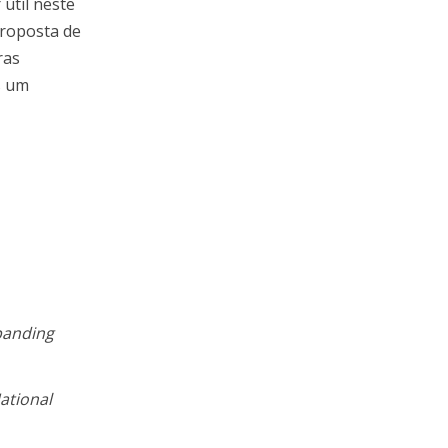
útil neste
proposta de
ras
s um
xpanding
ational