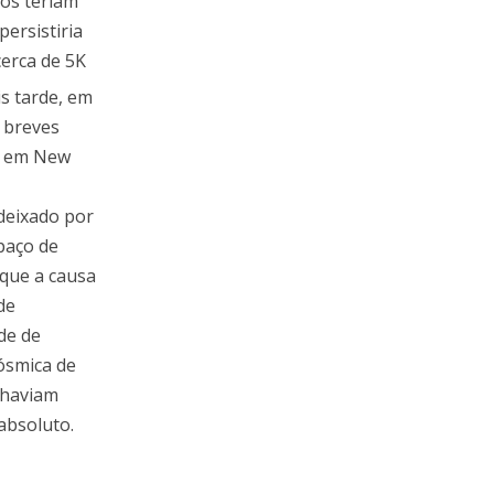
cos teriam
ersistiria
cerca de 5K
s tarde, em
 breves
s, em New
deixado por
paço de
 que a causa
de
ade de
ósmica de
 haviam
absoluto.