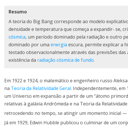
Resumo
A teoria do Big Bang corresponde ao modelo explicativo 
densidade e temperatura que começa a expandir- se, c
cósmica
, um período dominado pela radiação e outro p
dominado por uma
energia
escura, permite explicar a 
testado observacionalmente através das previsões das 
existência da
radiação cósmica de fundo
.
Em 1922 e 1924, o matemático e engenheiro russo Aleks
na
Teoria da Relatividade Geral
. Independentemente, em 1
um Universo em expansão a partir de um “átomo primordi
relativas à galáxia Andrómeda e na Teoria da Relatividade
retrocedendo no tempo, se atingir um momento inicial 
Já em 1929, Edwin Hubble publicou o culminar de um con