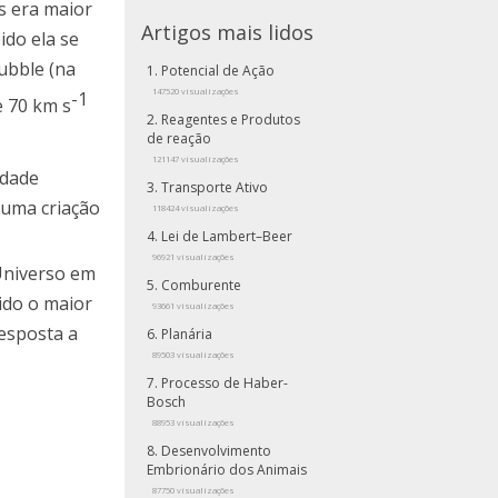
s era maior
Artigos mais lidos
ido ela se
ubble (na
Potencial de Ação
147520 visualizações
-1
e 70 km s
Reagentes e Produtos
de reação
121147 visualizações
idade
Transporte Ativo
 uma criação
118424 visualizações
Lei de Lambert–Beer
96921 visualizações
Universo em
Comburente
ido o maior
93661 visualizações
resposta a
Planária
89503 visualizações
Processo de Haber-
Bosch
88953 visualizações
Desenvolvimento
Embrionário dos Animais
87750 visualizações