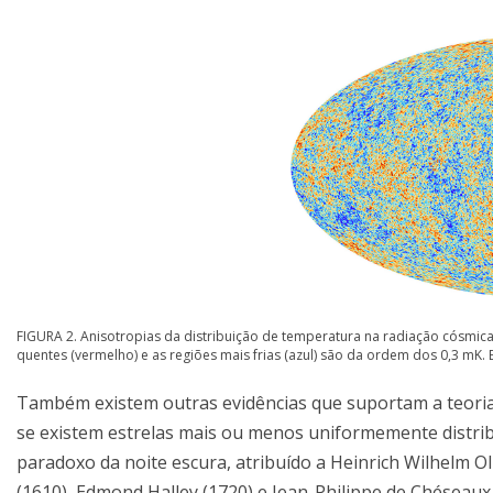
FIGURA 2. Anisotropias da distribuição de temperatura na radiação cósmic
quentes (vermelho) e as regiões mais frias (azul) são da ordem dos 0,3 mK. 
Também existem outras evidências que suportam a teoria
se existem estrelas mais ou menos uniformemente distrib
paradoxo da noite escura, atribuído a Heinrich Wilhelm
(1610), Edmond Halley (1720) e Jean-Philippe de Chéseau