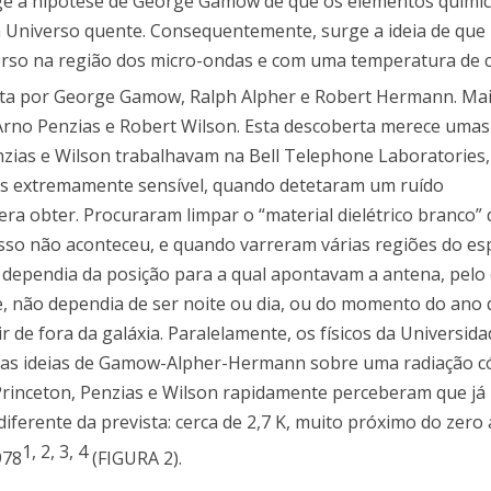
urge a hipótese de George Gamow de que os elementos quími
 Universo quente. Consequentemente, surge a ideia de que p
verso na região dos micro-ondas e com uma temperatura de 
osta por George Gamow, Ralph Alpher e Robert Hermann. Mai
 Arno Penzias e Robert Wilson. Esta descoberta merece umas
enzias e Wilson trabalhavam na Bell Telephone Laboratorie
es extremamente sensível, quando detetaram um ruído
a obter. Procuraram limpar o “material dielétrico branco” 
isso não aconteceu, e quando varreram várias regiões do es
dependia da posição para a qual apontavam a antena, pelo
te, não dependia de ser noite ou dia, ou do momento do ano 
ir de fora da galáxia. Paralelamente, os físicos da Universid
r nas ideias de Gamow-Alpher-Hermann sobre uma radiação c
 Princeton, Penzias e Wilson rapidamente perceberam que já
erente da prevista: cerca de 2,7 K, muito próximo do zero 
1
,
2
,
3
,
4
978
(FIGURA 2).