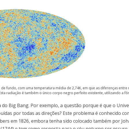
a de fundo, com uma temperatura média de 2,74K, em que as diferenças entre 
Esta radiação é também o único corpo negro perfeito existente, utilizando a fó
 do Big Bang. Por exemplo, a questão porque é que o Unive
uídas por todas as direções? Este problema é conhecido co
 Olbers em 1826, embora tenha sido colocado também por Jo
x (1744) e tem como resposta para o céu noturno ser escuro