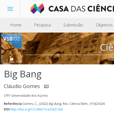
Toggle
navigation
Home
Pesquisa
Submissão
Objetivos
Ciê
Vol
Big Bang
Cláudio Gomes
📧
CFP/ Universidade dos Açores
Referência
Gomes, C., (2022)
Big Bang
, Rev. Ciência Elem., V10(2):026
DOI
http://doi.org/10.24927/rce2022.026