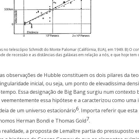
s no telescópio Schmidt do Monte Palomar (Califórnia, EUA), em 1949. B) O co
de de recessão e as distâncias das galáxias em relação a nós, e que hoje tem 
as observações de Hubble constituem os dois pilares da teo
ingularidade inicial, ou seja, um ponto de elevadíssima dens
-tempo. Essa designação de Big Bang surgiu num contexto 
u veementemente essa hipótese e a caracterizou como uma i
6
deia de um universo estacionário
. Importa referir que esta 
7
rónomos Herman Bondi e Thomas Gold
.
a realidade, a proposta de Lemaître partia do pressuposto e