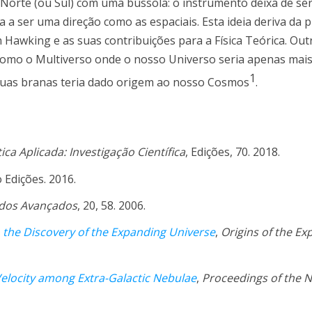
Norte (ou Sul) com uma bússola: o instrumento deixa de ser 
 a ser uma direção como as espaciais. Esta ideia deriva da 
 Hawking e as suas contribuições para a Física Teórica. Out
 como o Multiverso onde o nosso Universo seria apenas mai
1
 duas branas teria dado origem ao nosso Cosmos
.
ca Aplicada: Investigação Científica
, Edições, 70. 2018.
o Edições. 2016.
dos Avançados
, 20, 58. 2006.
o the Discovery of the Expanding Universe
,
Origins of the E
Velocity among Extra-Galactic Nebulae
,
Proceedings of the N