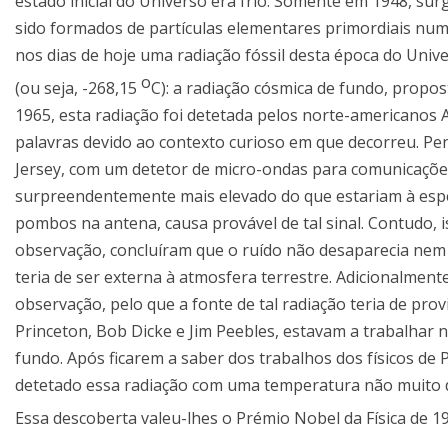
estado inicial do Universo era frio. Somente em 1948, s
sido formados de partículas elementares primordiais num
nos dias de hoje uma radiação fóssil desta época do Uni
o
(ou seja, -268,15
C): a radiação cósmica de fundo, prop
1965, esta radiação foi detetada pelos norte-americanos
palavras devido ao contexto curioso em que decorreu. P
Jersey, com um detetor de micro-ondas para comunicaçõ
surpreendentemente mais elevado do que estariam à esper
pombos na antena, causa provável de tal sinal. Contudo, 
observação, concluíram que o ruído não desaparecia nem 
teria de ser externa à atmosfera terrestre. Adicionalmen
observação, pelo que a fonte de tal radiação teria de prov
Princeton, Bob Dicke e Jim Peebles, estavam a trabalha
fundo. Após ficarem a saber dos trabalhos dos físicos de
detetado essa radiação com uma temperatura não muito dif
Essa descoberta valeu-lhes o Prémio Nobel da Física de 1