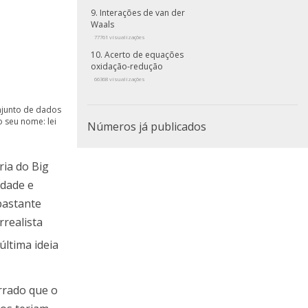
Interações de van der
Waals
77761 visualizações
Acerto de equações
oxidação-redução
66368 visualizações
njunto de dados
o seu nome: lei
Números já publicados
ria do Big
idade e
bastante
rrealista
última ideia
rrado que o