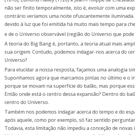
não ser finito temporalmente, isto é, evoluir com uma e
contrário veríamos uma noite ofuscantemente iluminada. 
devido à luz que foi emitida há muito mais tempo para che
e de o Universo observável (região do Universo que pode 
A teoria do Big Bang é, portanto, a teoria atual mais amp
sua origem. Contudo, podemos indagar-nos acerca do cent
Universo?
Para elucidar a nossa resposta, façamos uma analogia si
Suponhamos agora que marcamos pintas no último e o in
porque se movam na superfície do balão, mas porque essa
Então onde está o centro dessa expansão? Dentro do balã
centro do Universo.
Também nos podemos indagar acerca do tempo e do espaço
após aquele, como por exemplo, só faz sentido perguntar 
Todavia, esta limitação não impediu a conceção de novas 