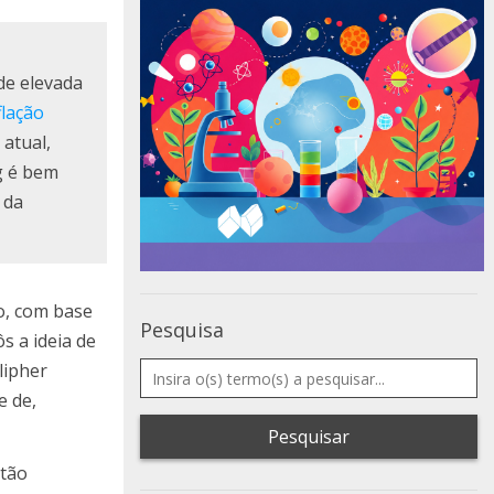
de elevada
flação
atual,
g é bem
 da
o, com base
Pesquisa
s a ideia de
lipher
e de,
Pesquisar
ntão