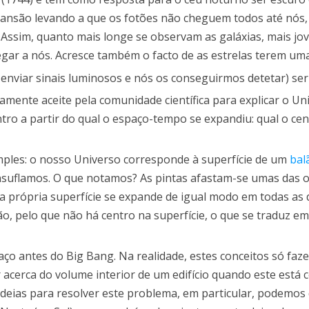
xpansão levando a que os fotões não cheguem todos até nós,
Assim, quanto mais longe se observam as galáxias, mais jov
gar a nós. Acresce também o facto de as estrelas terem uma 
enviar sinais luminosos e nós os conseguirmos detetar) ser 
lamente aceite pela comunidade científica para explicar o Un
ro a partir do qual o espaço-tempo se expandiu: qual o cen
mples: o nosso Universo corresponde à superfície de um
bal
suflamos. O que notamos? As pintas afastam-se umas das o
 própria superfície se expande de igual modo em todas as d
o, pelo que não há centro na superfície, o que se traduz e
 antes do Big Bang. Na realidade, estes conceitos só faz
acerca do volume interior de um edifício quando este está c
ideias para resolver este problema, em particular, podemos 