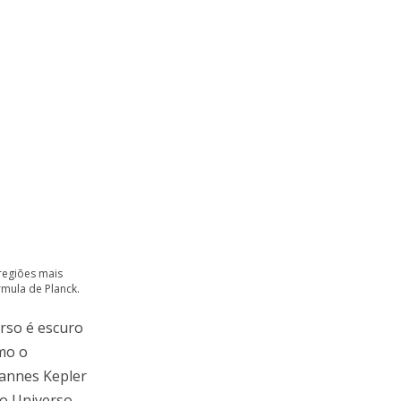
regiões mais
rmula de Planck.
rso é escuro
mo o
hannes Kepler
 o Universo