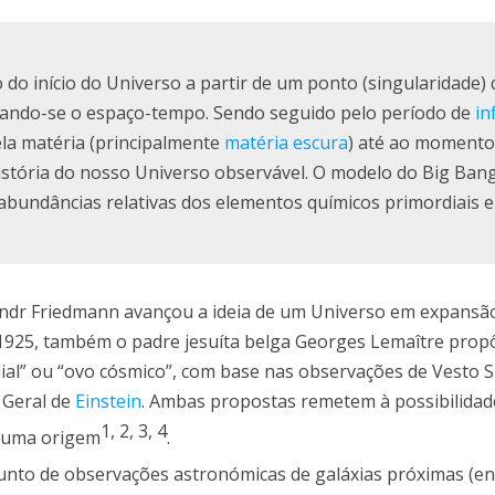
do início do Universo a partir de um ponto (singularidade) 
riando-se o espaço-tempo. Sendo seguido pelo período de
in
ela matéria (principalmente
matéria escura
) até ao momento 
história do nosso Universo observável. O modelo do Big Ban
abundâncias relativas dos elementos químicos primordiais e
andr Friedmann avançou a ideia de um Universo em expansã
925, também o padre jesuíta belga Georges Lemaître propô
al” ou “ovo cósmico”, com base nas observações de Vesto S
 Geral de
Einstein
. Ambas propostas remetem à possibilidad
1
,
2
,
3
,
4
— uma origem
.
junto de observações astronómicas de galáxias próximas (e