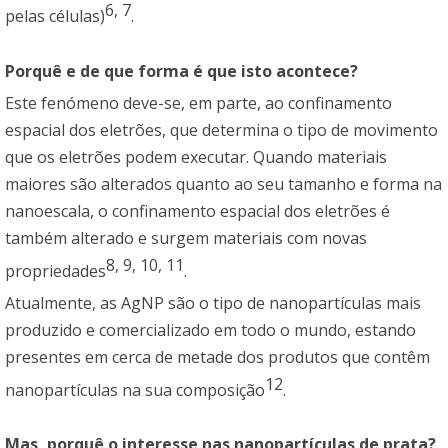
6
,
7
pelas células)
.
Porquê e de que forma é que isto acontece?
Este fenómeno deve-se, em parte, ao confinamento
espacial dos eletrões, que determina o tipo de movimento
que os eletrões podem executar. Quando materiais
maiores são alterados quanto ao seu tamanho e forma na
nanoescala, o confinamento espacial dos eletrões é
também alterado e surgem materiais com novas
8
,
9
,
10
,
11
propriedades
.
Atualmente, as AgNP são o tipo de nanopartículas mais
produzido e comercializado em todo o mundo, estando
presentes em cerca de metade dos produtos que contêm
12
nanopartículas na sua composição
.
Mas, porquê o interesse nas nanopartículas de prata?