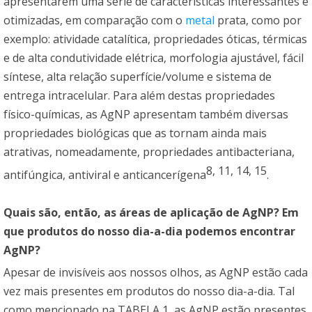
apresentarem uma série de características interessantes e
otimizadas, em comparação com o
metal
prata, como por
exemplo: atividade catalítica, propriedades óticas, térmicas
e de alta condutividade elétrica, morfologia ajustável, fácil
síntese, alta relação superfície/volume e sistema de
entrega intracelular. Para além destas propriedades
físico-químicas, as AgNP apresentam também diversas
propriedades biológicas que as tornam ainda mais
atrativas, nomeadamente, propriedades antibacteriana,
8
,
11
,
14
,
15
antifúngica, antiviral e anticancerígena
.
Quais são, então, as áreas de aplicação de AgNP? Em
que produtos do nosso dia-a-dia podemos encontrar
AgNP?
Apesar de invisíveis aos nossos olhos, as AgNP estão cada
vez mais presentes em produtos do nosso dia-a-dia. Tal
como mencionado na TABELA 1, as AgNP estão presentes