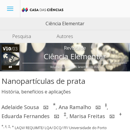
Toggle
navigation
Ciência Elementar
Pesquisa
Autores
Revista de
Ciência Elementar
Volume 10, número 3, Setembro de 2022
Nanopartículas de prata
História, benefícios e aplicações
*
ɫ
Adelaide Sousa
,
Ana Ramalho
,
📧
📧
‡
+
Eduarda Fernandes
,
Marisa Freitas
📧
📧
*, ɫ, ‡, +
LAQV/ REQUIMTE/ LQA/ DCQ/ FF/ Universidade do Porto