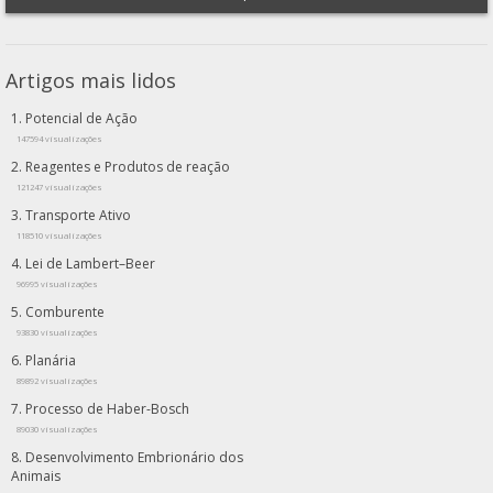
Artigos mais lidos
Potencial de Ação
147594 visualizações
Reagentes e Produtos de reação
121247 visualizações
Transporte Ativo
118510 visualizações
Lei de Lambert–Beer
96995 visualizações
Comburente
93830 visualizações
Planária
89892 visualizações
Processo de Haber-Bosch
89030 visualizações
Desenvolvimento Embrionário dos
Animais