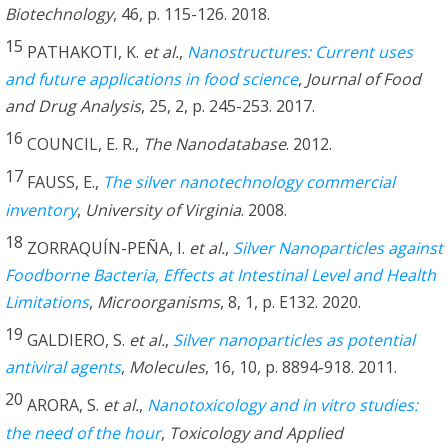
Biotechnology
, 46, p. 115-126. 2018.
15
PATHAKOTI, K.
et al.
,
Nanostructures: Current uses
and future applications in food science
,
Journal of Food
and Drug Analysis
, 25, 2, p. 245-253. 2017.
16
COUNCIL, E. R.,
The Nanodatabase
. 2012.
17
FAUSS, E.,
The silver nanotechnology commercial
inventory
,
University of Virginia
. 2008.
18
ZORRAQUÍN-PEÑA, I.
et al.
,
Silver Nanoparticles against
Foodborne Bacteria, Effects at Intestinal Level and Health
Limitations
,
Microorganisms
, 8, 1, p. E132. 2020.
19
GALDIERO, S.
et al.
,
Silver nanoparticles as potential
antiviral agents
,
Molecules
, 16, 10, p. 8894-918. 2011.
20
ARORA, S.
et al.
,
Nanotoxicology and in vitro studies:
the need of the hour
,
Toxicology and Applied