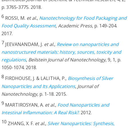
p. 3765-3775. 2018.
6
ROSSI, M.
et al.
,
Nanotechnology for Food Packaging and
Food Quality Assessment
,
Academic Press
, p. 149-204.
2017.
7
JEEVANANDAM, J.
et al.
,
Review on nanoparticles and
nanostructured materials: history, sources, toxicity and
regulations
,
Beilstein Journal of Nanotechnology
, 9, 1, p.
1050-1074. 2018.
8
FIRDHOUSE, J. & LALITHA, P.,
Biosynthesis of Silver
Nanoparticles and Its Applications
,
Journal of
Nanotechnology
, p. 1-18. 2015.
9
MARTIROSYAN, A.
et al.
,
Food Nanoparticles and
Intestinal Inflammation: A Real Risk?
. 2012.
10
ZHANG, X. F.
et al.
,
Silver Nanoparticles: Synthesis,