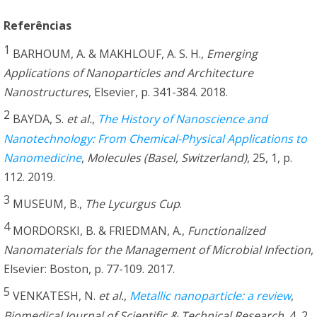
Referências
1
BARHOUM, A. & MAKHLOUF, A. S. H.,
Emerging
Applications of Nanoparticles and Architecture
Nanostructures
, Elsevier, p. 341-384. 2018.
2
BAYDA, S.
et al.
,
The History of Nanoscience and
Nanotechnology: From Chemical-Physical Applications to
Nanomedicine
,
Molecules (Basel, Switzerland)
, 25, 1, p.
112. 2019.
3
MUSEUM, B.,
The Lycurgus Cup
.
4
MORDORSKI, B. & FRIEDMAN, A.,
Functionalized
Nanomaterials for the Management of Microbial Infection
,
Elsevier: Boston, p. 77-109. 2017.
5
VENKATESH, N.
et al.
,
Metallic nanoparticle: a review
,
Biomedical Journal of Scientific & Technical Research
, 4, 2,