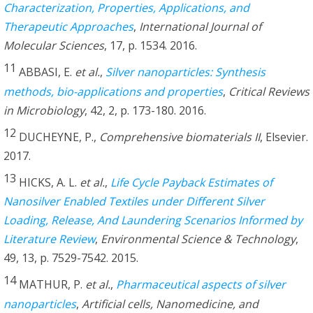
Characterization, Properties, Applications, and
Therapeutic Approaches
,
International Journal of
Molecular Sciences
, 17, p. 1534. 2016.
11
ABBASI, E.
et al.
,
Silver nanoparticles: Synthesis
methods, bio-applications and properties
,
Critical Reviews
in Microbiology
, 42, 2, p. 173-180. 2016.
12
DUCHEYNE, P.,
Comprehensive biomaterials II
, Elsevier.
2017.
13
HICKS, A. L.
et al.
,
Life Cycle Payback Estimates of
Nanosilver Enabled Textiles under Different Silver
Loading, Release, And Laundering Scenarios Informed by
Literature Review
,
Environmental Science & Technology
,
49, 13, p. 7529-7542. 2015.
14
MATHUR, P.
et al.
,
Pharmaceutical aspects of silver
nanoparticles
,
Artificial cells, Nanomedicine, and