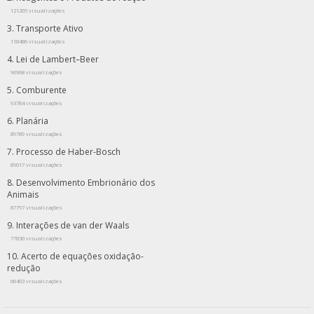
121205 visualizações
Transporte Ativo
118486 visualizações
Lei de Lambert–Beer
96968 visualizações
Comburente
93784 visualizações
Planária
89789 visualizações
Processo de Haber-Bosch
89017 visualizações
Desenvolvimento Embrionário dos
Animais
87797 visualizações
Interações de van der Waals
77830 visualizações
Acerto de equações oxidação-
redução
66403 visualizações