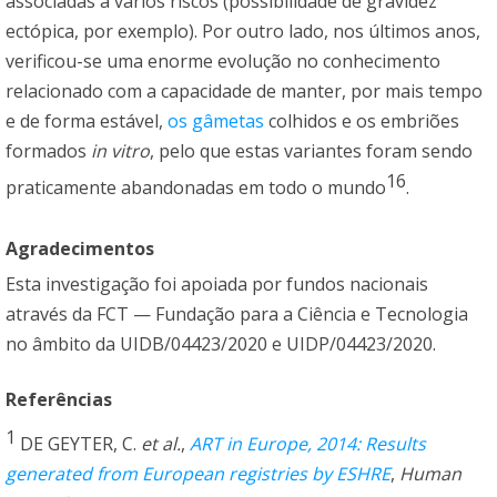
associadas a vários riscos (possibilidade de gravidez
ectópica, por exemplo). Por outro lado, nos últimos anos,
verificou-se uma enorme evolução no conhecimento
relacionado com a capacidade de manter, por mais tempo
e de forma estável,
os gâmetas
colhidos e os embriões
formados
in vitro
, pelo que estas variantes foram sendo
16
praticamente abandonadas em todo o mundo
.
Agradecimentos
Esta investigação foi apoiada por fundos nacionais
através da FCT — Fundação para a Ciência e Tecnologia
no âmbito da UIDB/04423/2020 e UIDP/04423/2020.
Referências
1
DE GEYTER, C.
et al.
,
ART in Europe, 2014: Results
generated from European registries by ESHRE
,
Human