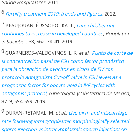
Saúde Hospitalares
. 2011.
6
Fertility treatment 2019: trends and figures
. 2022.
7
BEAUJOUAN, É. & SOBOTKA, T.,
Late childbearing
continues to increase in developed countries
,
Population
& Societies
, 38, 562, 38-41. 2019.
8
GUARNEROS-VALDOVINOS, L. R.
et al.
,
Punto de corte de
la concentración basal de FSH como factor pronóstico
para la obtención de ovocitos en ciclos de FIV con
protocolo antagonista Cut-off value in FSH levels as a
prognostic factor for oocyte yield in IVF cycles with
antagonist protocol
,
Ginecologia y Obstetricia de Mexico
,
87, 9, 594-599. 2019.
9
DURAN-RETAMAL, M.
et al.
,
Live birth and miscarriage
rate following intracytoplasmic morphologically selected
sperm injection vs intracytoplasmic sperm injection: An