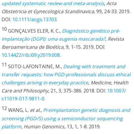
updated systematic review and meta-analysis
,
Acta
Obstetricia et Gynecologica Scandinavica
, 99, 24-33. 2019.
DOI:
10.1111/aogs.13703
.
10
GONÇALVES ELER, K. C.,
Diagnóstico genético pré-
implantação (DGPI): uma eugenia mascarada?
,
Revista
Iberoamericana de Bioética
, 9, 1-15. 2019. DOI:
10.14422/rib.i09.y2019.008
.
11
SOTO-LAFONTAINE, M.,
Dealing with treatment and
transfer requests: how PGD-professionals discuss ethical
challenges arising in everyday practice
,
Medicine, Health
Care and Philosophy
, 21, 3, 375-386. 2018. DOI:
10.1007/
s11019-017-9811-0
.
12
WANG, L.
et al.
,
Preimplantation genetic diagnosis and
screening (PGD/S) using a semiconductor sequencing
platform
,
Human Genomics
, 13, 1, 1-8. 2019.