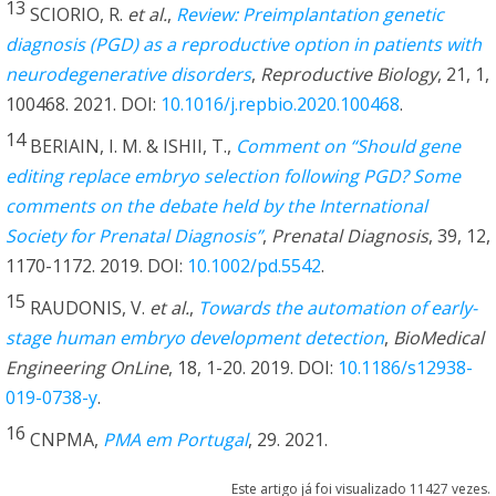
13
SCIORIO, R.
et al.
,
Review: Preimplantation genetic
diagnosis (PGD) as a reproductive option in patients with
neurodegenerative disorders
,
Reproductive Biology
, 21, 1,
100468. 2021. DOI:
10.1016/j.repbio.2020.100468
.
14
BERIAIN, I. M. & ISHII, T.,
Comment on “Should gene
editing replace embryo selection following PGD? Some
comments on the debate held by the International
Society for Prenatal Diagnosis”
,
Prenatal Diagnosis
, 39, 12,
1170-1172. 2019. DOI:
10.1002/pd.5542
.
15
RAUDONIS, V.
et al.
,
Towards the automation of early-
stage human embryo development detection
,
BioMedical
Engineering OnLine
, 18, 1-20. 2019. DOI:
10.1186/s12938-
019-0738-y
.
16
CNPMA,
PMA em Portugal
, 29. 2021.
Este artigo já foi visualizado 11427 vezes.