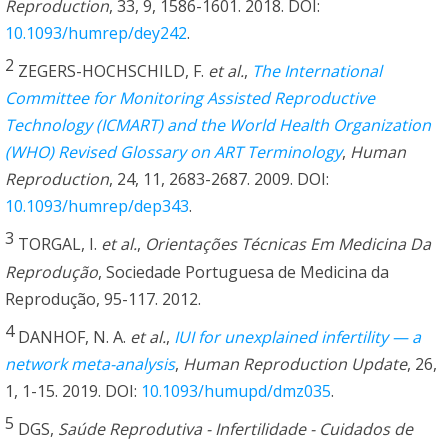
Reproduction
, 33, 9, 1586-1601. 2018. DOI:
10.1093/humrep/dey242
.
2
ZEGERS-HOCHSCHILD, F.
et al.
,
The International
Committee for Monitoring Assisted Reproductive
Technology (ICMART) and the World Health Organization
(WHO) Revised Glossary on ART Terminology
,
Human
Reproduction
, 24, 11, 2683-2687. 2009. DOI:
10.1093/humrep/dep343
.
3
TORGAL, I.
et al.
,
Orientações Técnicas Em Medicina Da
Reprodução
, Sociedade Portuguesa de Medicina da
Reprodução, 95-117. 2012.
4
DANHOF, N. A.
et al.
,
IUI for unexplained infertility — a
network meta-analysis
,
Human Reproduction Update
, 26,
1, 1-15. 2019. DOI:
10.1093/humupd/dmz035
.
5
DGS,
Saúde Reprodutiva - Infertilidade - Cuidados de