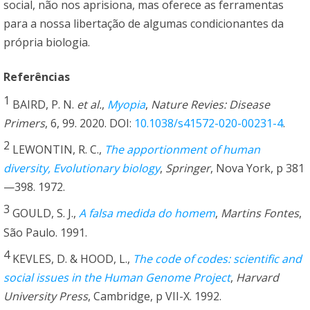
social, não nos aprisiona, mas oferece as ferramentas
para a nossa libertação de algumas condicionantes da
própria biologia.
Referências
1
BAIRD, P. N.
et al.
,
Myopia
,
Nature Revies: Disease
Primers
, 6, 99. 2020. DOI:
10.1038/s41572-020-00231-4
.
2
LEWONTIN, R. C.,
The apportionment of human
diversity, Evolutionary biology
,
Springer
, Nova York, p 381
—398. 1972.
3
GOULD, S. J.,
A falsa medida do homem
,
Martins Fontes
,
São Paulo. 1991.
4
KEVLES, D. & HOOD, L.,
The code of codes: scientific and
social issues in the Human Genome Project
,
Harvard
University Press
, Cambridge, p VII-X. 1992.