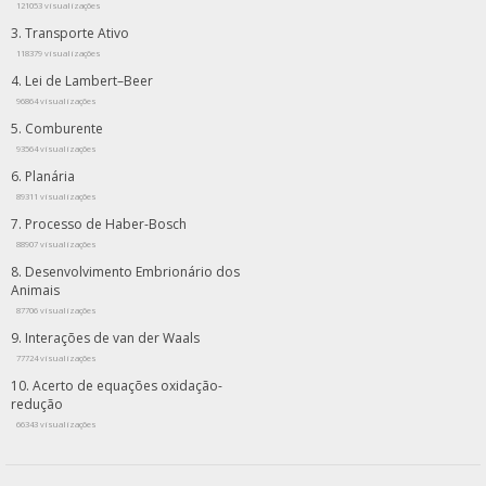
121053 visualizações
Transporte Ativo
118379 visualizações
Lei de Lambert–Beer
96864 visualizações
Comburente
93564 visualizações
Planária
89311 visualizações
Processo de Haber-Bosch
88907 visualizações
Desenvolvimento Embrionário dos
Animais
87706 visualizações
Interações de van der Waals
77724 visualizações
Acerto de equações oxidação-
redução
66343 visualizações