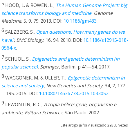
5
HOOD, L. & ROWEN, L.,
The Human Genome Project: big
science transforms biology and medicine
,
Genome
Medicine
, 5, 9, 79. 2013. DOI:
10.1186/gm483
.
6
SALZBERG. S.,
Open questions: How many genes do we
have?
,
BMC Biology
, 16, 94. 2018. DOI:
10.1186/s12915-018-
0564-x
.
7
SCHUOL, S.,
Epigenetics and genetic determinism (in
popular science)
,
Springer
, Berlim, p 41—54. 2017.
8
WAGGONER, M. & ULLER, T.,
Epigenetic determinism in
science and society
,
New Genetics and Society
, 34, 2, 177
—195. 2015. DOI:
10.1080/14636778.2015.1033052
.
9
LEWONTIN, R. C.,
A tripla hélice: gene, organismo e
ambiente
,
Editora Schwarcz
, São Paulo. 2002.
Este artigo já foi visualizado 29305 vezes.