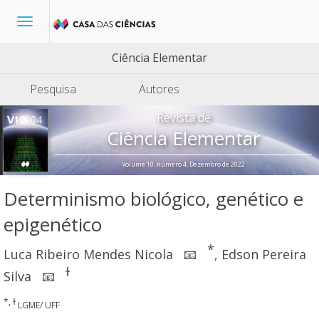
Toggle
navigation
Ciência Elementar
Pesquisa
Autores
Revista de
Ciência Elementar
Volume 10, número 4, Dezembro de 2022
Determinismo biológico, genético e
epigenético
*
Luca Ribeiro Mendes Nicola
,
Edson Pereira
📧
ɫ
Silva
📧
*, ɫ
LGME/ UFF