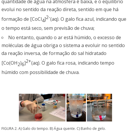
quantidade de água na atmosfera é baixa, e o equilíbrio
evolui no sentido da reação direta, sentido em que há
2-
formação de [CoCl
]
(aq). O galo fica azul, indicando que
4
o tempo está seco, sem previsão de chuva;
No entanto, quando o ar está húmido, o excesso de
moléculas de água obriga o sistema a evoluir no sentido
da reação inversa, de formação do sal hidratado
2+
[Co(OH
)
]
(aq). O galo fica rosa, indicando tempo
2
6
húmido com possibilidade de chuva.
FIGURA 2. A) Galo do tempo. B) Água quente. C) Banho de gelo.