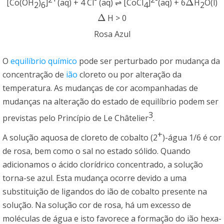
Δ
[Co(OH
)
]
(aq) + 4 Cl
(aq) ⇌ [CoCl
]
(aq) + 6
H
O(l)
Δ
2
6
4
2
Δ
H > 0
Δ
Rosa Azul
O
equilíbrio químico
pode ser perturbado por mudança da
concentração de
ião
cloreto ou por alteração da
temperatura. As mudanças de cor acompanhadas de
mudanças na alteração do estado de equilíbrio podem ser
3
previstas pelo Princípio de Le Châtelier
.
+
A solução aquosa de cloreto de cobalto (2
)-água 1/6 é cor
de rosa, bem como o sal no estado sólido. Quando
adicionamos o ácido clorídrico concentrado, a solução
torna-se azul. Esta mudança ocorre devido a uma
substituição de ligandos do ião de cobalto presente na
solução. Na solução cor de rosa, há um excesso de
moléculas de água e isto favorece a formação do ião hexa-