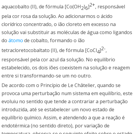
2+
aquacobalto (II), de fórmula [Co(OH
)
]
, responsável
2
6
pela cor rosa da solução. Ao adicionarmos o ácido
clorídrico concentrado, o ião cloreto em excesso na
solução vai substituir as moléculas de água como ligandos
do
átomo
de cobalto, formando o íão
2-
tetracloretocobaltato (II), de fórmula [CoCl
]
,
4
responsável pela cor azul da solução. No equilíbrio
estabelecido, os dois iões coexistem na solução e reagem
entre si transformando-se um no outro.
De acordo com o Princípio de Le Châtelier, quando se
provoca uma perturbação num sistema em equilíbrio, este
evoluiu no sentido que tende a contrariar a perturbação
introduzida, até se estabelecer um novo estado de
equilíbrio químico. Assim, e atendendo a que a reação é
endotérmica (no sentido direto), por variação de
temperatura, observa-se o seguinte efeito sobre o estado