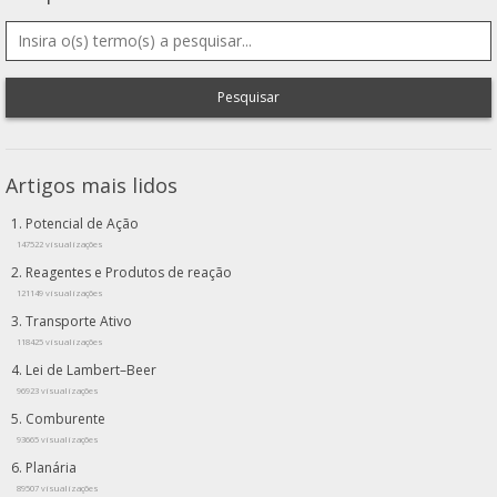
Pesquisar
Artigos mais lidos
Potencial de Ação
147522 visualizações
Reagentes e Produtos de reação
121149 visualizações
Transporte Ativo
118425 visualizações
Lei de Lambert–Beer
96923 visualizações
Comburente
93665 visualizações
Planária
89507 visualizações