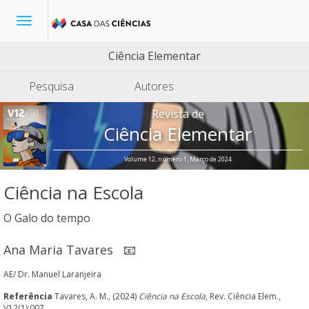
Toggle
navigation
Ciência Elementar
Pesquisa
Autores
Revista de
Ciência Elementar
Volume 12, número 1, Março de 2024
Ciência na Escola
O Galo do tempo
Ana Maria Tavares
📧
AE/ Dr. Manuel Laranjeira
Referência
Tavares, A. M., (2024)
Ciência na Escola
, Rev. Ciência Elem.,
V12(1):007