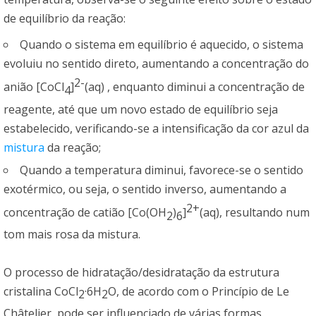
de equilíbrio da reação:
Quando o sistema em equilíbrio é aquecido, o sistema
evoluiu no sentido direto, aumentando a concentração do
2-
anião [CoCl
]
(aq) , enquanto diminui a concentração de
4
reagente, até que um novo estado de equilíbrio seja
estabelecido, verificando-se a intensificação da cor azul da
mistura
da reação;
Quando a temperatura diminui, favorece-se o sentido
exotérmico, ou seja, o sentido inverso, aumentando a
2+
concentração de catião [Co(OH
)
]
(aq), resultando num
2
6
tom mais rosa da mistura.
O processo de hidratação/desidratação da estrutura
cristalina CoCl
·6H
O, de acordo com o Princípio de Le
2
2
Châtelier, pode ser influenciado de várias formas.