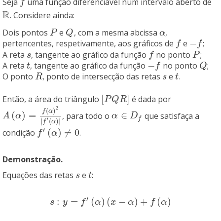
Seja
uma função diferenciável num intervalo aberto de
f
f
R
. Considere ainda:
R
Dois pontos
e
, com a mesma abcissa
,
P
Q
α
P
Q
α
−
pertencentes, respetivamente, aos gráficos de
e
;
f
−
f
f
f
A reta
, tangente ao gráfico da função
no ponto
;
s
f
P
s
f
P
−
A reta
, tangente ao gráfico da função
no ponto
;
t
−
f
Q
t
f
Q
O ponto
, ponto de intersecção das retas
e
.
R
s
t
R
s
t
[
]
Então, a área do triângulo
é dada por
[
P
Q
R
]
P
Q
R
2
(
)
f
α
(
)
=
∈
, para todo o
que satisfaça a
A
(
α
)
=
f
(
α
)
2
|
f
′
(
α
)
|
α
∈
D
f
A
α
α
D
f
′
∣
∣
(
)
∣
∣
f
α
′
(
)
≠
0
condição
.
f
′
(
α
)
≠
0
f
α
Demonstração.
Equações das retas
e
:
s
t
s
t
′
:
=
(
)
(
−
)
+
(
)
s
:
y
=
f
′
(
α
)
(
x
−
α
)
+
f
(
α
)
s
y
f
α
x
α
f
α