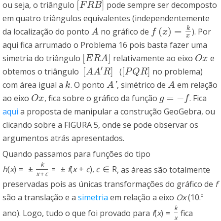
[
]
ou seja, o triângulo
pode sempre ser decomposto
[
F
R
B
]
F
R
B
em quatro triângulos equivalentes (independentemente
k
(
)
=
da localização do ponto
no gráfico de
). Por
A
f
(
x
)
=
k
x
A
f
x
x
aqui fica arrumado o Problema 16 pois basta fazer uma
[
]
simetria do triângulo
relativamente ao eixo
e
[
E
R
A
]
O
x
E
R
A
O
x
′
[
]
[
]
obtemos o triângulo
(
no problema)
[
A
A
′
R
]
[
P
Q
R
]
A
A
R
P
Q
R
com área igual a
. O ponto
, simétrico de
em relação
k
A
′
A
'
k
A
A
=
−
ao eixo
, fica sobre o gráfico da função
. Fica
O
x
g
=
−
f
O
x
g
f
aqui
a proposta de manipular a construção GeoGebra, ou
clicando sobre a FIGURA 5, onde se pode observar os
argumentos atrás apresentados.
Quando passamos para funções do tipo
k
h
(
x
)
=
±
=
±
f
(
x
+
c
)
,
c
∈
R
, as áreas são totalmente
x
+
c
preservadas pois as únicas transformações do gráfico de
f
são a translação e a
simetria
em relação a eixo
O
x
(10.º
k
ano). Logo, tudo o que foi provado para
f
(
x
)
=
fica
x