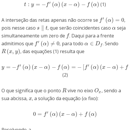
′
:
=
−
(
)
(
−
)
−
(
)
(1)
t
:
y
=
−
f
′
(
α
)
(
x
−
α
)
−
f
(
α
)
t
y
f
α
x
α
f
α
′
(
)
=
0
A interseção das retas apenas não ocorre se
,
f
′
(
α
)
=
0
f
α
∥
pois nesse caso
, que serão coincidentes caso
seja
s
∥
t
α
s
t
α
simultaneamente um zero de
. Daqui para a frente
f
f
′
(
)
≠
0
∈
admitimos que
, para todo
. Sendo
f
′
(
α
)
≠
0
α
∈
D
f
f
α
α
D
f
(
,
)
, das equações (1) resulta que
R
(
x
,
y
)
R
x
y
′
′
=
−
(
)
(
−
)
−
(
)
=
−
[
(
)
(
−
)
+
y
=
−
f
′
(
α
)
(
x
−
α
)
−
f
(
α
)
=
−
[
f
′
(
α
)
(
x
−
α
)
+
f
(
α
)
]
=
−
y
⇔
y
=
0
y
f
α
x
α
f
α
f
α
x
α
f
(2)
O que significa que o ponto
vive no eixo
, sendo a
R
O
x
R
O
x
sua abcissa,
, a solução da equação (
fixo):
x
α
x
α
′
0
=
(
)
(
−
)
+
(
)
0
=
f
′
(
α
)
(
x
−
α
)
+
f
(
α
)
f
α
x
α
f
α
Resolvendo-a,