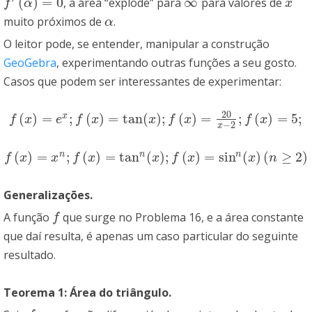
(
)
=
0
∞
, a área “explode” para
para valores de
f
′
(
α
)
=
0
∞
x
f
α
x
muito próximos de
.
α
α
O leitor pode, se entender, manipular a construção
GeoGebra
, experimentando outras funções a seu gosto.
Casos que podem ser interessantes de experimentar:
20
(
)
=
;
(
)
=
tan
(
)
;
(
)
=
;
(
)
=
5
;
x
f
(
x
)
=
e
x
;
f
(
x
)
=
tan
(
x
)
;
f
(
x
)
=
20
x
−
2
;
f
(
x
)
=
5
;
f
x
e
f
x
x
f
x
f
x
−
2
x
(
)
=
;
(
)
=
tan
(
)
;
(
)
=
sin
(
)
(
≥
2
)
n
n
n
f
(
x
)
=
x
n
;
f
(
x
)
=
tan
n
(
x
)
;
f
(
x
)
=
sin
n
(
x
)
(
n
≥
2
)
f
x
x
f
x
x
f
x
x
n
Generalizações.
A função
que surge no Problema 16, e a área constante
f
f
que daí resulta, é apenas um caso particular do seguinte
resultado.
Teorema 1: Área do triângulo.