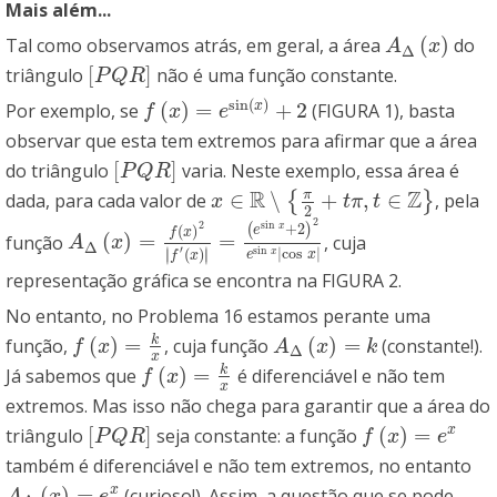
Mais além...
(
)
Tal como observamos atrás, em geral, a área
do
A
Δ
(
x
)
A
x
Δ
[
]
triângulo
não é uma função constante.
[
P
Q
R
]
P
Q
R
sin
(
)
(
)
=
+
2
x
Por exemplo, se
(FIGURA 1), basta
f
(
x
)
=
e
sin
(
x
)
+
2
f
x
e
observar que esta tem extremos para afirmar que a área
[
]
do triângulo
varia. Neste exemplo, essa área é
[
P
Q
R
]
P
Q
R
R
Z
π
∈
∖
+
,
∈
dada, para cada valor de
{
}
, pela
x
∈
R
∖
{
π
2
+
t
π
,
t
∈
Z
}
x
t
π
t
2
2
2
sin
+
2
x
(
)
(
)
e
f
x
(
)
=
=
função
, cuja
A
Δ
(
x
)
=
f
(
x
)
2
|
f
′
(
x
)
|
=
(
e
sin
x
+
2
)
2
e
sin
x
|
cos
x
|
A
x
Δ
′
∣
∣
sin
|
cos
|
(
)
x
∣
∣
e
x
f
x
representação gráfica se encontra na FIGURA 2.
No entanto, no Problema 16 estamos perante uma
k
(
)
=
(
)
=
função,
, cuja função
(constante!).
f
(
x
)
=
k
x
A
Δ
(
x
)
=
k
f
x
A
x
k
Δ
x
k
(
)
=
Já sabemos que
é diferenciável e não tem
f
(
x
)
=
k
x
f
x
x
extremos. Mas isso não chega para garantir que a área do
[
]
(
)
=
x
triângulo
seja constante: a função
[
P
Q
R
]
f
(
x
)
=
e
x
P
Q
R
f
x
e
também é diferenciável e não tem extremos, no entanto
(
)
=
x
(curioso!). Assim, a questão que se pode
A
Δ
(
x
)
=
e
x
A
x
e