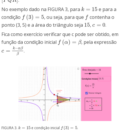
.
[
P
Q
R
]
P
Q
R
=
15
No exemplo dado na FIGURA 3, para
e para a
k
=
15
k
(
3
)
=
5
condição
, ou seja, para que
contenha o
f
(
3
)
=
5
f
f
f
15
=
0
ponto (3, 5) e a área do triângulo seja
,
.
15
c
=
0
c
Fica como exercício verificar que c pode ser obtido, em
(
)
=
função da condição inicial
, pela expressão
f
(
α
)
=
β
f
α
β
−
k
α
β
=
.
c
=
k
−
α
β
β
c
β
FIGURA 3.
=
15
e condição inicial
(
3
)
=
5
.
k
=
15
f
(
3
)
=
5
k
f