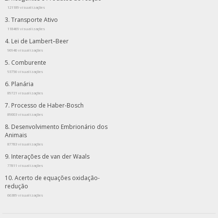
121189 visualizações
Transporte Ativo
118469 visualizações
Lei de Lambert–Beer
96946 visualizações
Comburente
93756 visualizações
Planária
89721 visualizações
Processo de Haber-Bosch
89003 visualizações
Desenvolvimento Embrionário dos
Animais
87783 visualizações
Interações de van der Waals
77811 visualizações
Acerto de equações oxidação-
redução
66389 visualizações