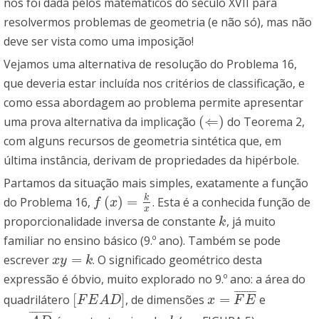
nos foi dada pelos matemáticos do século XVII para
resolvermos problemas de geometria (e não só), mas não
deve ser vista como uma imposição!
Vejamos uma alternativa de resolução do Problema 16,
que deveria estar incluída nos critérios de classificação, e
como essa abordagem ao problema permite apresentar
(
⇐
)
uma prova alternativa da implicação
do Teorema 2,
(
⇐
)
com alguns recursos de geometria sintética que, em
última instância, derivam de propriedades da hipérbole.
Partamos da situação mais simples, exatamente a função
k
(
)
=
do Problema 16,
. Esta é a conhecida função de
f
(
x
)
=
k
x
f
x
x
proporcionalidade inversa de constante
, já muito
k
k
familiar no ensino básico (9.º ano). Também se pode
=
escrever
. O significado geométrico desta
x
y
=
k
x
y
k
expressão é óbvio, muito explorado no 9.º ano: a área do
¯
¯
¯
¯
¯
¯
¯
¯
[
]
=
quadrilátero
, de dimensões
e
[
F
E
A
D
]
x
=
F
E
¯
F
E
A
D
x
F
E
¯
¯
¯
¯
¯
¯
¯
¯