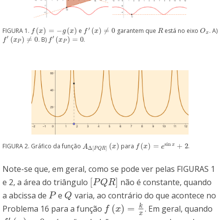
′
FIGURA 1.
(
)
=
−
(
)
e
(
)
≠
0
garantem que
está no eixo
. A)
f
(
x
)
=
−
g
(
x
)
f
′
(
x
)
≠
0
R
O
x
f
x
g
x
f
x
R
O
x
′
′
(
)
≠
0
. B)
(
)
=
0
.
f
′
(
x
P
)
≠
0
f
′
(
x
P
)
=
0
f
x
f
x
P
P
sin
x
FIGURA 2. Gráfico da função
(
)
para
(
)
=
+
2
.
A
Δ
[
P
Q
R
]
(
x
)
f
(
x
)
=
e
sin
x
+
2
A
x
f
x
e
Δ
[
]
P
Q
R
Note-se que, em geral, como se pode ver pelas FIGURAS 1
[
]
e 2, a área do triângulo
não é constante, quando
[
P
Q
R
]
P
Q
R
a abcissa de
e
varia, ao contrário do que acontece no
P
Q
P
Q
k
(
)
=
Problema 16 para a função
. Em geral, quando
f
(
x
)
=
k
x
f
x
x
′