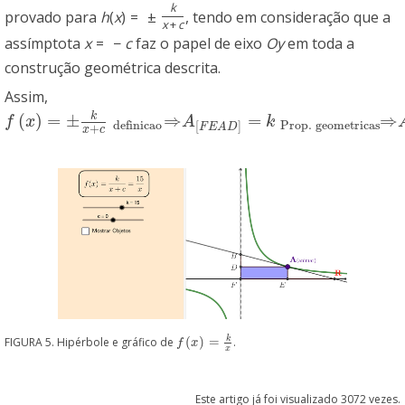
k
provado para
h
(
x
)
=
±
, tendo em consideração que a
x
+
c
assímptota
x
=
−
c
faz o papel de eixo
O
y
em toda a
construção geométrica descrita.
Assim,
k
(
)
=
±
⇒
=
⇒
f
(
x
)
=
±
k
x
+
c
definicao
⇒
A
[
F
E
A
D
]
=
k
Prop. geometricas
⇒
A
AA'R
=
f
x
A
k
Prop. geometricas
definicao
[
]
F
E
A
D
+
x
c
k
FIGURA 5. Hipérbole e gráfico de
(
)
=
.
f
(
x
)
=
k
x
f
x
x
Este artigo já foi visualizado 3072 vezes.