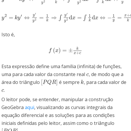
2
2
y
k
k
y
y
′
′
+
1
1
1
y
y
2
′
x
=
⇔
=
⇒
d
=
d
⇔
−
=
∫
∫
y
2
=
k
y
′
⇔
y
′
y
2
=
1
k
⇒
∫
y
′
y
2
d
x
=
∫
1
k
d
x
⇔
−
1
y
=
x
+
c
k
⇔
y
=
−
k
x
+
c
y
k
y
x
x
2
2
y
k
k
k
y
y
Isto é,
k
(
)
=
±
f
(
x
)
=
±
k
x
+
c
f
x
+
x
c
Esta expressão define uma família (infinita) de funções,
uma para cada valor da constante real
, de modo que a
c
c
[
]
área do triângulo
é sempre
, para cada valor de
[
P
Q
R
]
k
P
Q
R
k
.
c
c
O leitor pode, se entender, manipular a construção
GeoGebra
aqui
, visualizando as curvas integrais da
equação diferencial e as soluções para as condições
iniciais definidas pelo leitor, assim como o triângulo
[
]