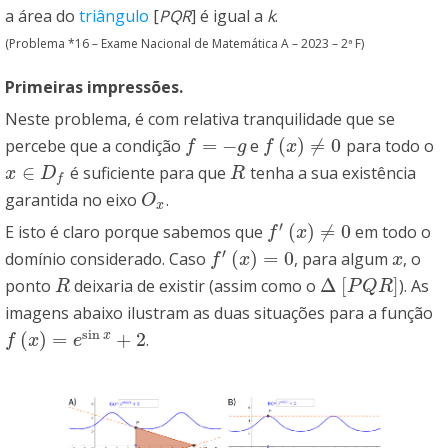
a área do
triângulo
[
P
Q
R
]
é igual a
k
.
(Problema *16 – Exame Nacional de Matemática A – 2023 – 2ª F)
Primeiras impressões.
Neste problema, é com relativa tranquilidade que se
=
−
(
)
≠
0
percebe que a condição
e
para todo o
f
=
−
g
f
(
x
)
≠
0
f
g
f
x
∈
é suficiente para que
tenha a sua existência
x
∈
D
f
R
x
D
R
f
garantida no eixo
.
O
x
O
x
′
(
)
≠
0
E isto é claro porque sabemos que
em todo o
f
′
(
x
)
≠
0
f
x
′
(
)
=
0
domínio considerado. Caso
, para algum
, o
f
′
(
x
)
=
0
x
f
x
x
Δ
[
]
ponto
deixaria de existir (assim como o
). As
R
Δ
[
P
Q
R
]
R
P
Q
R
imagens abaixo ilustram as duas situações para a função
sin
(
)
=
+
2
x
.
f
(
x
)
=
e
sin
x
+
2
f
x
e