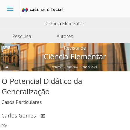
Toggle
navigation
Ciência Elementar
Pesquisa
Autores
Revista de
Ciência Elementar
Volume 12, número 2, Junho de 2024
O Potencial Didático da
Generalização
Casos Particulares
Carlos Gomes
📧
ESA