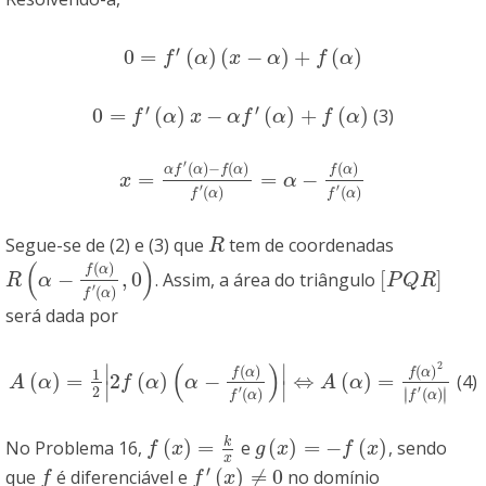
′
0
=
(
)
(
−
)
+
(
)
0
=
f
′
(
α
)
(
x
−
α
)
+
f
(
α
)
f
α
x
α
f
α
′
′
0
=
(
)
−
(
)
+
(
)
(3)
0
=
f
′
(
α
)
x
−
α
f
′
(
α
)
+
f
(
α
)
f
α
x
α
f
α
f
α
′
(
)
−
(
)
(
)
α
f
α
f
α
f
α
=
=
−
x
=
α
f
′
(
α
)
−
f
(
α
)
f
′
(
α
)
=
α
−
f
(
α
)
f
′
(
α
)
x
α
′
′
(
)
(
)
f
α
f
α
Segue-se de (2) e (3) que
tem de coordenadas
R
R
(
)
(
)
f
α
−
,
0
[
]
. Assim, a área do triângulo
R
(
α
−
f
(
α
)
f
′
(
α
)
,
0
)
[
P
Q
R
]
R
α
P
Q
R
′
(
)
f
α
será dada por
2
(
)
∣
∣
(
)
(
)
f
α
f
α
1
(
)
=
2
(
)
−
⇔
(
)
=
(4)
A
(
α
)
=
1
2
|
2
f
(
α
)
(
α
−
f
(
α
)
f
′
(
α
)
)
|
⇔
A
(
α
)
=
f
(
α
)
2
|
f
′
(
α
)
|
A
α
f
α
α
A
α
∣
∣
2
′
′
∣
∣
(
)
(
)
∣
∣
f
α
f
α
k
(
)
=
(
)
=
−
(
)
No Problema 16,
e
, sendo
f
(
x
)
=
k
x
g
(
x
)
=
−
f
(
x
)
f
x
g
x
f
x
x
′
(
)
≠
0
que
é diferenciável e
no domínio
f
f
′
(
x
)
≠
0
f
f
x