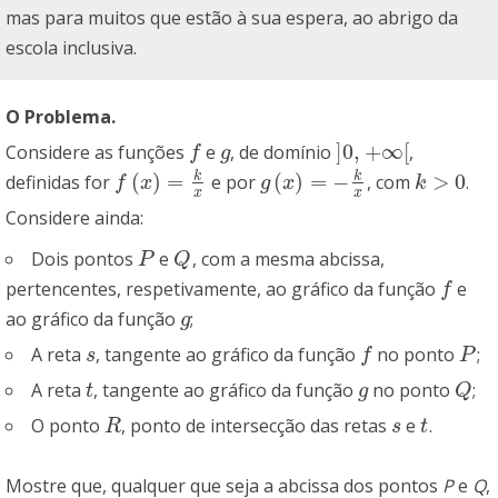
mas para muitos que estão à sua espera, ao abrigo da
escola inclusiva.
O Problema.
]
0
,
+
∞
[
Considere as funções
e
, de domínio
,
f
g
]
0
,
+
∞
[
f
g
k
k
(
)
=
(
)
=
−
>
0
definidas for
e por
, com
.
f
(
x
)
=
k
x
g
(
x
)
=
−
k
x
k
>
0
f
x
g
x
k
x
x
Considere ainda:
Dois pontos
e
, com a mesma abcissa,
P
Q
P
Q
pertencentes, respetivamente, ao gráfico da função
e
f
f
ao gráfico da função
;
g
g
A reta
, tangente ao gráfico da função
no ponto
;
s
f
P
s
f
P
A reta
, tangente ao gráfico da função
no ponto
;
t
g
Q
t
g
Q
O ponto
, ponto de intersecção das retas
e
.
R
s
t
R
s
t
Mostre que, qualquer que seja a abcissa dos pontos
P
e
Q
,