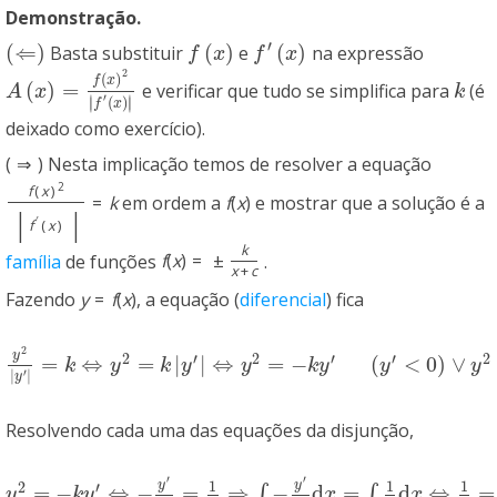
Demonstração.
′
(
⇐
)
(
)
(
)
Basta substituir
e
na expressão
(
⇐
)
f
(
x
)
f
′
(
x
)
f
x
f
x
2
(
)
f
x
(
)
=
e verificar que tudo se simplifica para
(é
A
(
x
)
=
f
(
x
)
2
|
f
′
(
x
)
|
k
A
x
k
′
∣
∣
(
)
∣
∣
f
x
deixado como exercício).
(
⇒
)
Nesta implicação temos de resolver a equação
2
f
(
x
)
=
k
em ordem a
f
(
x
)
e mostrar que a solução é a
|
|
′
f
(
x
)
k
família
de funções
f
(
x
)
=
±
.
x
+
c
Fazendo
y
=
f
(
x
)
, a equação (
diferencial
) fica
2
y
2
′
2
′
′
2
=
⇔
=
|
|
⇔
=
−
(
<
0
)
∨
y
2
|
y
′
|
=
k
⇔
y
2
=
k
|
y
′
|
⇔
y
2
=
−
k
y
′
(
y
′
<
0
)
∨
y
2
=
k
y
′
(
y
′
>
0
)
k
y
k
y
y
k
y
y
y
′
|
|
y
Resolvendo cada uma das equações da disjunção,
′
′
1
1
1
y
y
2
′
=
−
⇔
−
=
⇒
−
d
=
d
⇔
=
∫
∫
y
2
=
−
k
y
′
⇔
−
y
′
y
2
=
1
k
⇒
∫
−
y
′
y
2
d
x
=
∫
1
k
d
x
⇔
1
y
=
x
+
c
k
⇔
y
=
k
x
+
c
y
k
y
x
x