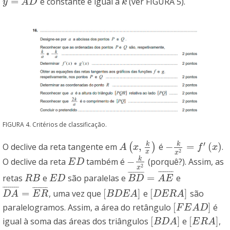
=
é constante e igual a
(ver FIGURA 5).
y
=
A
D
¯
k
y
A
D
k
FIGURA 4. Critérios de classificação.
′
k
k
,
−
=
(
)
O declive da reta tangente em
(
)
é
.
A
(
x
,
k
x
)
−
k
x
2
=
f
′
(
x
)
A
x
f
x
2
x
x
k
−
O declive da reta
também é
(porquê?). Assim, as
E
D
−
k
x
2
E
D
2
x
¯
¯
¯
¯
¯
¯
¯
¯
¯
¯
¯
¯
¯
¯
¯
¯
=
retas
e
são paralelas e
e
R
B
E
D
B
D
¯
=
A
E
¯
R
B
E
D
B
D
A
E
¯
¯
¯
¯
¯
¯
¯
¯
¯
¯
¯
¯
¯
¯
¯
¯
=
[
]
[
]
, uma vez que
e
são
D
A
¯
=
E
R
¯
[
B
D
E
A
]
[
D
E
R
A
]
D
A
E
R
B
D
E
A
D
E
R
A
[
]
paralelogramos. Assim, a área do retângulo
é
[
F
E
A
D
]
F
E
A
D
[
]
[
]
igual à soma das áreas dos triângulos
e
,
[
B
D
A
]
[
E
R
A
]
B
D
A
E
R
A