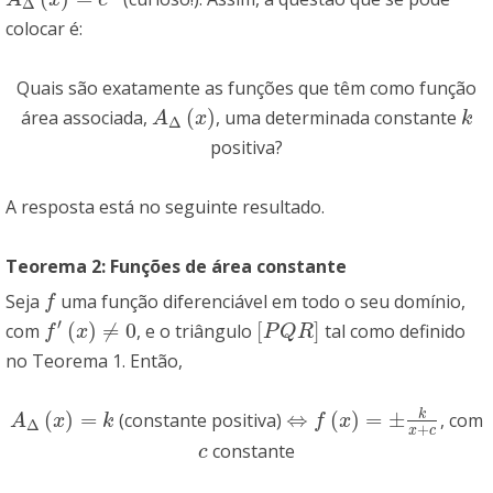
Δ
colocar é:
Quais são exatamente as funções que têm como função
(
)
área associada,
, uma determinada constante
A
Δ
(
x
)
k
A
x
k
Δ
positiva?
A resposta está no seguinte resultado.
Teorema 2: Funções de área constante
Seja
uma função diferenciável em todo o seu domínio,
f
f
′
(
)
≠
0
[
]
com
, e o triângulo
tal como definido
f
′
(
x
)
≠
0
[
P
Q
R
]
f
x
P
Q
R
no Teorema 1. Então,
k
(
)
=
⇔
(
)
=
±
(constante positiva)
, com
A
Δ
(
x
)
=
k
⇔
f
(
x
)
=
±
k
x
+
c
A
x
k
f
x
Δ
+
x
c
constante
c
c