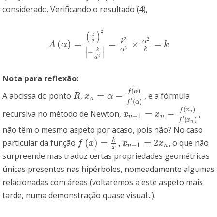
considerado. Verificando o resultado (4),
2
(
)
k
2
2
α
k
α
(
)
=
=
×
=
A
(
α
)
=
(
k
α
)
2
|
−
k
α
2
|
=
k
2
α
2
×
α
2
k
=
k
A
α
k
∣
∣
2
k
α
k
−
∣
∣
2
α
Nota para reflexão:
(
)
f
α
=
−
A abcissa do ponto
,
, e a fórmula
R
x
a
=
α
−
f
(
α
)
f
′
(
α
)
R
x
α
a
′
(
)
f
α
(
)
f
x
=
−
recursiva no método de Newton,
,
n
x
n
+
1
=
x
n
−
f
(
x
n
)
f
′
(
x
n
)
x
x
+
1
n
n
′
(
)
f
x
n
não têm o mesmo aspeto por acaso, pois não? No caso
k
(
)
=
,
=
2
particular da função
, o que não
f
(
x
)
=
k
x
,
x
n
+
1
=
2
x
n
f
x
x
x
+
1
n
n
x
surpreende mas traduz certas propriedades geométricas
únicas presentes nas hipérboles, nomeadamente algumas
relacionadas com áreas (voltaremos a este aspeto mais
tarde, numa demonstração quase visual...).