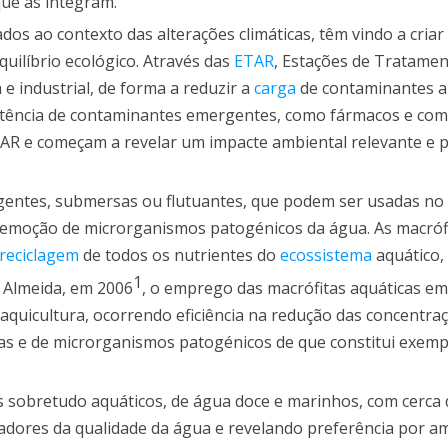
que as integram.
ados ao contexto das alterações climáticas, têm vindo a cria
uilíbrio ecológico. Através das
ETAR
, Estações de Tratame
e industrial, de forma a reduzir a
carga
de contaminantes a
xistência de contaminantes emergentes, como fármacos e co
ETAR e começam a revelar um impacte ambiental relevante e
rgentes, submersas ou flutuantes, que podem ser usadas no
 remoção de microrganismos patogénicos da água. As macróf
reciclagem
de todos os nutrientes do
ecossistema
aquático,
1
 Almeida, em 2006
, o emprego das macrófitas aquáticas e
 aquicultura, ocorrendo eficiência na redução das concentra
as e de microrganismos patogénicos de que constitui exemp
sobretudo aquáticos, de água doce e marinhos, com cerca
cadores da qualidade da água e revelando preferência por a