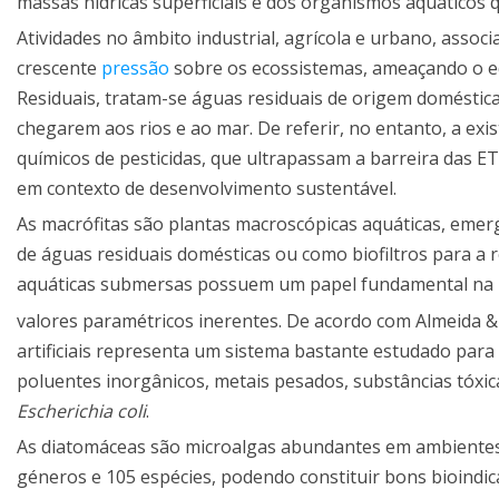
massas hídricas superficiais e dos organismos aquáticos 
Atividades no âmbito industrial, agrícola e urbano, associ
crescente
pressão
sobre os ecossistemas, ameaçando o eq
Residuais, tratam-se águas residuais de origem doméstica 
chegarem aos rios e ao mar. De referir, no entanto, a e
químicos de pesticidas, que ultrapassam a barreira das 
em contexto de desenvolvimento sustentável.
As macrófitas são plantas macroscópicas aquáticas, eme
de águas residuais domésticas ou como biofiltros para a
aquáticas submersas possuem um papel fundamental na
valores paramétricos inerentes. De acordo com Almeida &
artificiais representa um sistema bastante estudado para
poluentes inorgânicos, metais pesados, substâncias tóxic
Escherichia coli
.
As diatomáceas são microalgas abundantes em ambientes 
géneros e 105 espécies, podendo constituir bons bioindi