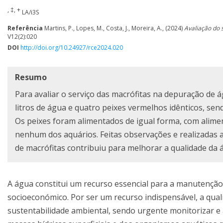
, ‡, +
LA/i3S
Referência
Martins, P., Lopes, M., Costa, J., Moreira, A., (2024)
Avaliação do 
V12(2):020
DOI
http://doi.org/10.24927/rce2024.020
Resumo
Para avaliar o serviço das macrófitas na depuração de á
litros de água e quatro peixes vermelhos idênticos, s
Os peixes foram alimentados de igual forma, com alimento
nenhum dos aquários. Feitas observações e realizadas an
de macrófitas contribuiu para melhorar a qualidade da 
A água constitui um recurso essencial para a manutençã
socioeconómico. Por ser um recurso indispensável, a qual
sustentabilidade ambiental, sendo urgente monitorizar e 