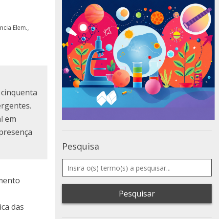
ência Elem.,
m cinquenta
ergentes.
al em
 presença
Pesquisa
imento
Pesquisar
ica das