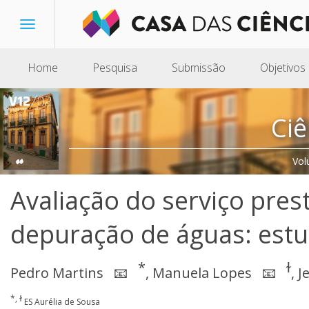
Toggle
navigation
Home
Pesquisa
Submissão
Objetivos
Ciê
Vol
Avaliação do serviço pres
depuração de águas: estu
*
ɫ
Pedro Martins
,
Manuela Lopes
,
J
📧
📧
*, ɫ
ES Aurélia de Sousa