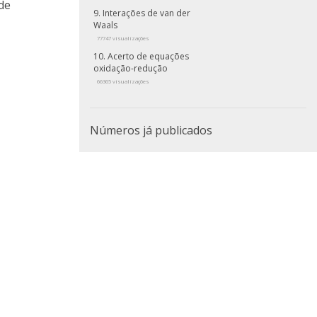
de
Interações de van der
Waals
77747 visualizações
Acerto de equações
oxidação-redução
66365 visualizações
Números já publicados