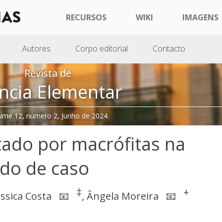
RECURSOS
WIKI
IMAGENS
Autores
Corpo editorial
Contacto
Revista de
ncia Elementar
ume 12, número 2, Junho de 2024
tado por macrófitas na
do de caso
‡
+
essica Costa
,
Ângela Moreira
📧
📧