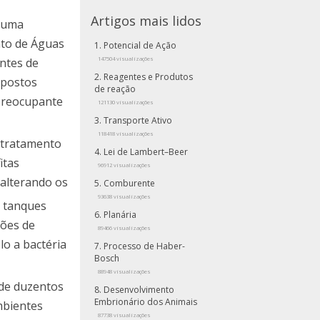
Artigos mais lidos
r uma
nto de Águas
Potencial de Ação
ntes de
147504 visualizações
Reagentes e Produtos
mpostos
de reação
 preocupante
121130 visualizações
Transporte Ativo
118418 visualizações
 tratamento
Lei de Lambert–Beer
itas
96912 visualizações
 alterando os
Comburente
93638 visualizações
m tanques
Planária
ções de
89466 visualizações
lo a bactéria
Processo de Haber-
Bosch
88948 visualizações
 de duzentos
Desenvolvimento
Embrionário dos Animais
mbientes
87738 visualizações