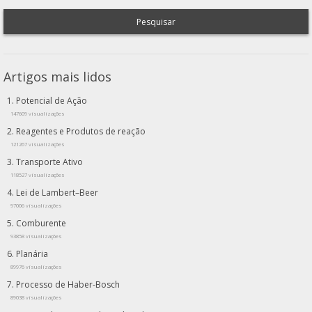
Pesquisar
Artigos mais lidos
Potencial de Ação
147609 visualizações
Reagentes e Produtos de reação
121267 visualizações
Transporte Ativo
118527 visualizações
Lei de Lambert–Beer
97006 visualizações
Comburente
93858 visualizações
Planária
89976 visualizações
Processo de Haber-Bosch
89038 visualizações