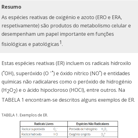
Resumo
As espécies reativas de oxigénio e azoto (ERO e ERA,
respetivamente) são produtos do metabolismo celular e
desempenham um papel importante em funções
1
fisiológicas e patológicas
.
Estas espécies reativas (ER) incluem os radicais hidroxilo
•
-•
•
(
OH), superóxido (O
) e óxido nítrico (NO
) e entidades
químicas não radicalares como o peróxido de hidrogénio
(H
O
) e o ácido hipocloroso (HOCl), entre outros. Na
2
2
TABELA 1 encontram-se descritos alguns exemplos de ER.
TABELA 1. Exemplos de ER.