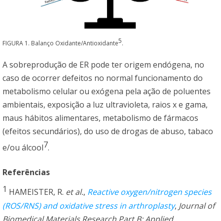
5
FIGURA 1. Balanço Oxidante/Antioxidante
.
A sobreprodução de ER pode ter origem endógena, no
caso de ocorrer defeitos no normal funcionamento do
metabolismo celular ou exógena pela ação de poluentes
ambientais, exposição a luz ultravioleta, raios x e gama,
maus hábitos alimentares, metabolismo de fármacos
(efeitos secundários), do uso de drogas de abuso, tabaco
7
e/ou álcool
.
Referências
1
HAMEISTER, R.
et al.
,
Reactive oxygen/nitrogen species
(ROS/RNS) and oxidative stress in arthroplasty
,
Journal of
Biomedical Materials Research Part B: Applied