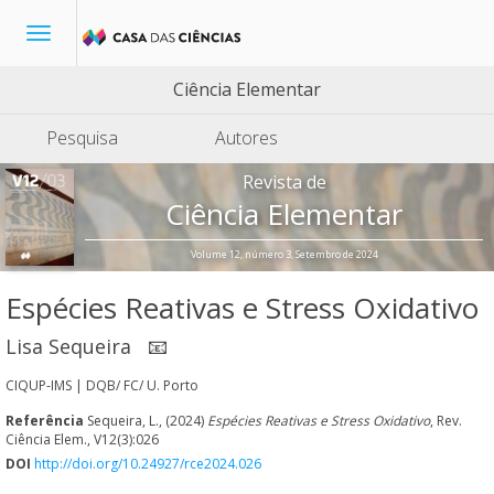
Toggle
navigation
Ciência Elementar
Pesquisa
Autores
Revista de
Ciência Elementar
Volume 12, número 3, Setembro de 2024
Espécies Reativas e Stress Oxidativo
Lisa Sequeira
📧
CIQUP-IMS | DQB/ FC/ U. Porto
Referência
Sequeira, L., (2024)
Espécies Reativas e Stress Oxidativo
, Rev.
Ciência Elem., V12(3):026
DOI
http://doi.org/10.24927/rce2024.026