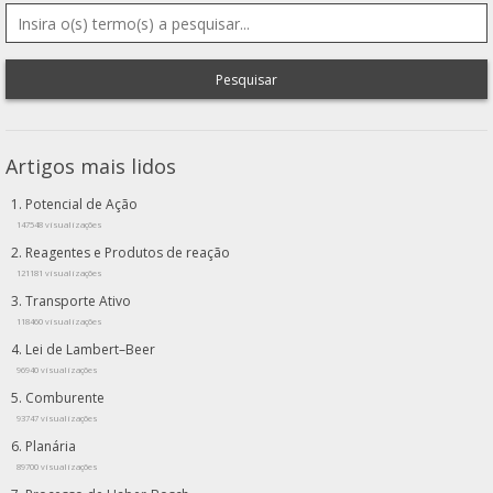
Pesquisar
Artigos mais lidos
Potencial de Ação
147548 visualizações
Reagentes e Produtos de reação
121181 visualizações
Transporte Ativo
118460 visualizações
Lei de Lambert–Beer
96940 visualizações
Comburente
93747 visualizações
Planária
89700 visualizações