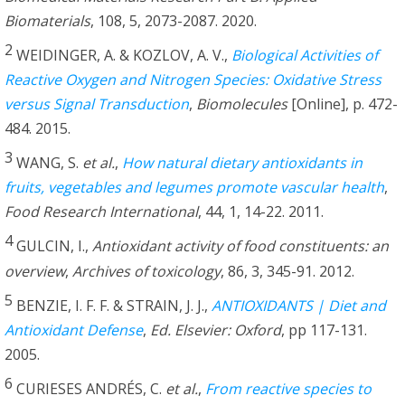
Biomaterials
, 108, 5, 2073-2087. 2020.
2
WEIDINGER, A. & KOZLOV, A. V.,
Biological Activities of
Reactive Oxygen and Nitrogen Species: Oxidative Stress
versus Signal Transduction
,
Biomolecules
[Online], p. 472-
484. 2015.
3
WANG, S.
et al.
,
How natural dietary antioxidants in
fruits, vegetables and legumes promote vascular health
,
Food Research International
, 44, 1, 14-22. 2011.
4
GULCIN, I.,
Antioxidant activity of food constituents: an
overview
,
Archives of toxicology
, 86, 3, 345-91. 2012.
5
BENZIE, I. F. F. & STRAIN, J. J.,
ANTIOXIDANTS | Diet and
Antioxidant Defense
,
Ed. Elsevier: Oxford
, pp 117-131.
2005.
6
CURIESES ANDRÉS, C.
et al.
,
From reactive species to