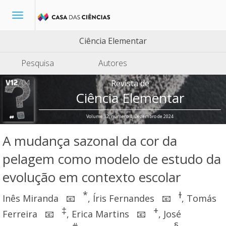
Toggle
navigation
Ciência Elementar
Pesquisa
Autores
Revista de
Ciência Elementar
Volume 12, número 4, Dezembro de 2024
A mudança sazonal da cor da
pelagem como modelo de estudo da
evolução em contexto escolar
*
ɫ
Inês Miranda
,
Íris Fernandes
,
Tomás
📧
📧
‡
+
Ferreira
,
Erica Martins
,
José
📧
📧
#
§