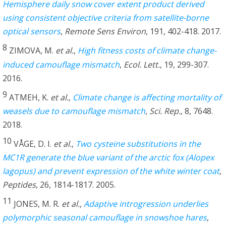
Hemisphere daily snow cover extent product derived
using consistent objective criteria from satellite-borne
optical sensors
,
Remote Sens Environ
, 191, 402-418. 2017.
8
ZIMOVA, M.
et al.
,
High fitness costs of climate change-
induced camouflage mismatch
,
Ecol. Lett.
, 19, 299-307.
2016.
9
ATMEH, K.
et al.
,
Climate change is affecting mortality of
weasels due to camouflage mismatch
,
Sci. Rep.
, 8, 7648.
2018.
10
VÅGE, D. I.
et al.
,
Two cysteine substitutions in the
MC1R generate the blue variant of the arctic fox (Alopex
lagopus) and prevent expression of the white winter coat
,
Peptides
, 26, 1814-1817. 2005.
11
JONES, M. R.
et al.
,
Adaptive introgression underlies
polymorphic seasonal camouflage in snowshoe hares
,