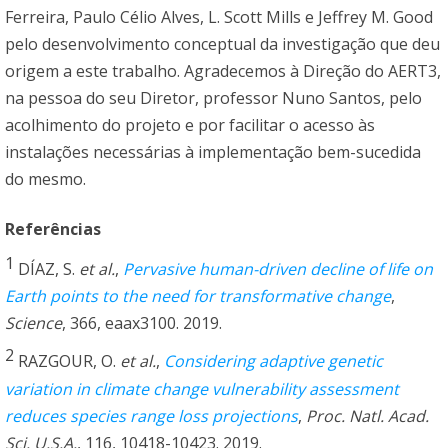
Ferreira, Paulo Célio Alves, L. Scott Mills e Jeffrey M. Good
pelo desenvolvimento conceptual da investigação que deu
origem a este trabalho. Agradecemos à Direção do AERT3,
na pessoa do seu Diretor, professor Nuno Santos, pelo
acolhimento do projeto e por facilitar o acesso às
instalações necessárias à implementação bem-sucedida
do mesmo.
Referências
1
DÍAZ, S.
et al.
,
Pervasive human-driven decline of life on
Earth points to the need for transformative change
,
Science
, 366, eaax3100. 2019.
2
RAZGOUR, O.
et al.
,
Considering adaptive genetic
variation in climate change vulnerability assessment
reduces species range loss projections
,
Proc. Natl. Acad.
Sci. U.S.A.
, 116, 10418-10423. 2019.