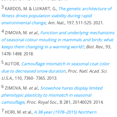
3
KARDOS, M. & LUIKART, G.,
The genetic architecture of
fitness drives population viability during rapid
environmental change
,
Am. Nat.
, 197, 511-525. 2021.
4
ZIMOVA, M.
et al.
,
Function and underlying mechanisms
of seasonal colour moulting in mammals and birds: what
keeps them changing in a warming world?
,
Biol. Rev.
, 93,
1478-1498. 2018.
5
AUTOR,
Camouflage mismatch in seasonal coat color
due to decreased snow duration
,
Proc. Natl. Acad. Sci.
U.S.A.
, 110, 7360- 7365. 2013.
6
ZIMOVA, M.
et al.
,
Snowshoe hares display limited
phenotypic plasticity to mismatch in seasonal
camouflage
,
Proc. Royal Soc.
, B 281, 20140029. 2014.
7
HORI, M. et al.,
A 38-year (1978–2015) Northern