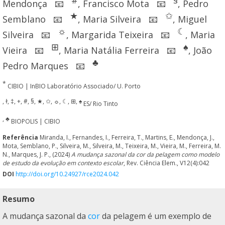
Mendonça
,
Francisco Mota
,
Pedro
📧
📧
★
✩
Semblano
,
Maria Silveira
,
Miguel
📧
📧
☼
☾
Silveira
,
Margarida Teixeira
,
Maria
📧
📧
⊞
♠
Vieira
,
Maria Natália Ferreira
,
João
📧
📧
♣
Pedro Marques
📧
*
CIBIO | InBIO Laboratório Associado/ U. Porto
, ɫ, ‡, +, #, §, ★, ✩, ☼, ☾, ⊞, ♠
ES/ Rio Tinto
, ♣
BIOPOLIS | CIBIO
Referência
Miranda, I., Fernandes, I., Ferreira, T., Martins, E., Mendonça, J.,
Mota, Semblano, P., Silveira, M., Silveira, M., Teixeira, M., Vieira, M., Ferreira, M.
N., Marques, J. P., (2024)
A mudança sazonal da cor da pelagem como modelo
de estudo da evolução em contexto escolar
, Rev. Ciência Elem., V12(4):042
DOI
http://doi.org/10.24927/rce2024.042
Resumo
A mudança sazonal da
cor
da pelagem é um exemplo de