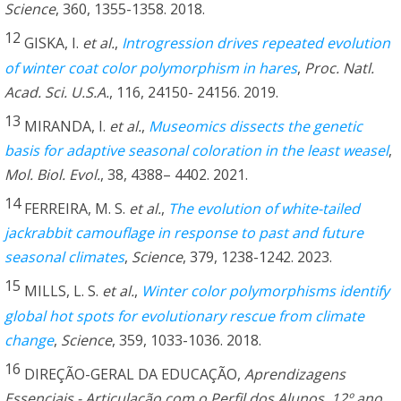
Science
, 360, 1355-1358. 2018.
12
GISKA, I.
et al.
,
Introgression drives repeated evolution
of winter coat color polymorphism in hares
,
Proc. Natl.
Acad. Sci. U.S.A.
, 116, 24150- 24156. 2019.
13
MIRANDA, I.
et al.
,
Museomics dissects the genetic
basis for adaptive seasonal coloration in the least weasel
,
Mol. Biol. Evol.
, 38, 4388– 4402. 2021.
14
FERREIRA, M. S.
et al.
,
The evolution of white-tailed
jackrabbit camouflage in response to past and future
seasonal climates
,
Science
, 379, 1238-1242. 2023.
15
MILLS, L. S.
et al.
,
Winter color polymorphisms identify
global hot spots for evolutionary rescue from climate
change
,
Science
, 359, 1033-1036. 2018.
16
DIREÇÃO-GERAL DA EDUCAÇÃO,
Aprendizagens
Essenciais - Articulação com o Perfil dos Alunos, 12º ano,