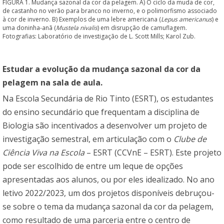
FIGURA 1. Mudança sazonal da cor da pelagem. A) O ciclo da muda de cor,
de castanho no verão para branco no inverno, e o polimorfismo associado
à cor de inverno. B) Exemplos de uma lebre americana (
Lepus americanus
) e
uma doninha-anã (
Mustela nivalis
) em disrupção de camuflagem.
Fotografias: Laboratório de investigação de L. Scott Mills; Karol Zub.
Estudar a evolução da mudança sazonal da cor da
pelagem na sala de aula.
Na Escola Secundária de Rio Tinto (ESRT), os estudantes
do ensino secundário que frequentam a disciplina de
Biologia são incentivados a desenvolver um projeto de
investigação semestral, em articulação com o
Clube de
Ciência Viva na Escola
– ESRT (CCVnE – ESRT). Este projeto
pode ser escolhido de entre um leque de opções
apresentadas aos alunos, ou por eles idealizado. No ano
letivo 2022/2023, um dos projetos disponíveis debruçou-
se sobre o tema da mudança sazonal da cor da pelagem,
como resultado de uma parceria entre o centro de