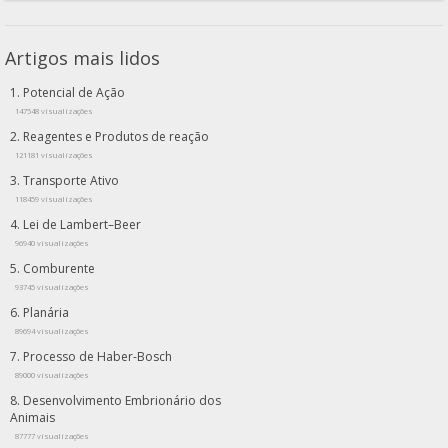
Artigos mais lidos
Potencial de Ação
147548 visualizações
Reagentes e Produtos de reação
121181 visualizações
Transporte Ativo
118459 visualizações
Lei de Lambert–Beer
96940 visualizações
Comburente
93745 visualizações
Planária
89694 visualizações
Processo de Haber-Bosch
89000 visualizações
Desenvolvimento Embrionário dos
Animais
87777 visualizações