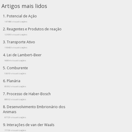
Artigos mais lidos
Potencial de Ação
147486 visualizações
Reagentes e Produtos de reação
121095 visualizações
Transporte Ativo
118403 visualizações
Lei de Lambert–Beer
96894 visualizações
Comburente
93610 visualizações
Planária
89392 visualizações
Processo de Haber-Bosch
88932 visualizações
Desenvolvimento Embrionário dos
Animais
87729 visualizações
Interações de van der Waals
77739 visualizações