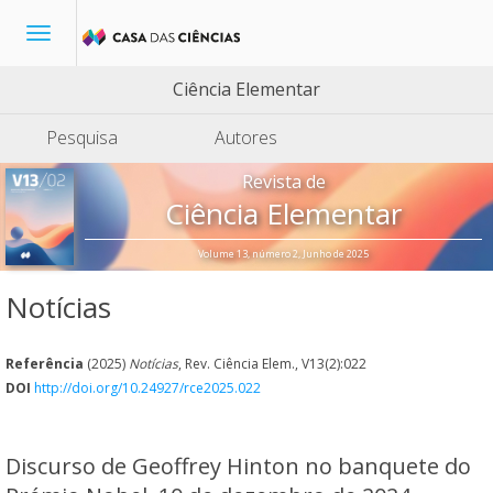
Toggle
navigation
Ciência Elementar
Pesquisa
Autores
Revista de
Ciência Elementar
Volume 13, número 2, Junho de 2025
Notícias
Referência
(2025)
Notícias
, Rev. Ciência Elem., V13(2):022
DOI
http://doi.org/10.24927/rce2025.022
Discurso de Geoffrey Hinton no banquete do